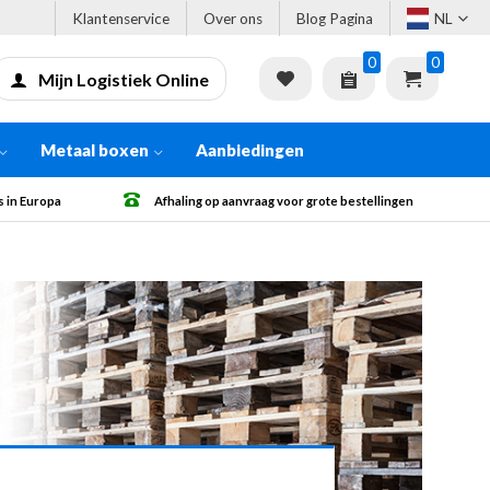
Klantenservice
Over ons
Blog Pagina
NL
0
0
Mijn Logistiek Online
Metaal boxen
Aanbiedingen
 bestellingen
Gratis verzending vanaf € 500 excl. BTW