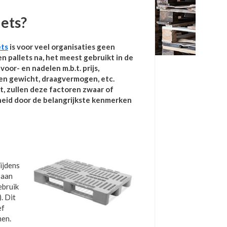
lets?
ets
is voor veel organisaties geen
 pallets na, het meest gebruikt in de
or- en nadelen m.b.t. prijs,
gen gewicht, draagvermogen, etc.
t, zullen deze factoren zwaar of
eid door de belangrijkste kenmerken
ijdens
 aan
ebruik
. Dit
ef
men.