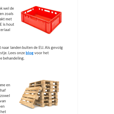
ok wel de
en zoals
akt met
E is hout
teriaal
 naar landen buiten de EU. Als gevolg
jstje. Lees onze
blog
voor het
te behandeling.
lume en
chaf
 zowel
 van
een
 het