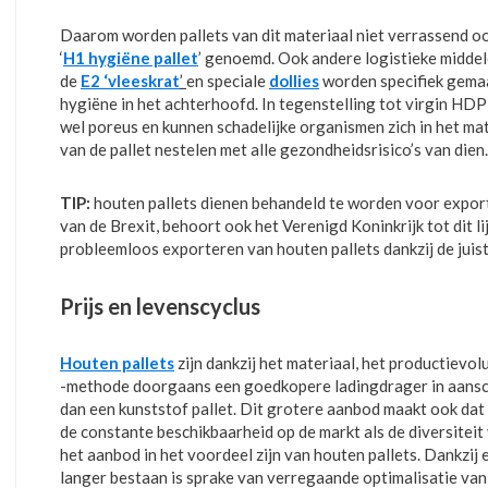
Daarom worden pallets van dit materiaal niet verrassend o
‘
H1 hygiëne pallet
’ genoemd. Ook andere logistieke middel
de
E2 ‘vleeskrat
’
en speciale
dollies
worden specifiek gema
hygiëne in het achterhoofd. In tegenstelling tot virgin HDP
wel poreus en kunnen schadelijke organismen zich in het ma
van de pallet nestelen met alle gezondheidsrisico’s van dien.
TIP:
houten pallets dienen behandeld te worden voor export
van de Brexit, behoort ook het Verenigd Koninkrijk tot dit li
probleemloos exporteren van houten pallets dankzij de juis
Prijs en levenscyclus
Houten pallets
zijn dankzij het materiaal, het productievo
-methode doorgaans een goedkopere ladingdrager in aans
dan een kunststof pallet. Dit grotere aanbod maakt ook dat
de constante beschikbaarheid op de markt als de diversiteit
het aanbod in het voordeel zijn van houten pallets. Dankzij 
langer bestaan is sprake van verregaande optimalisatie van