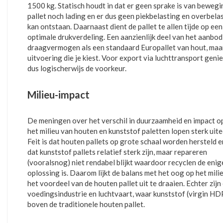
1500 kg. Statisch houdt in dat er geen sprake is van beweg
pallet noch lading en er dus geen piekbelasting en overbela
kan ontstaan. Daarnaast dient de pallet te allen tijde op e
optimale drukverdeling. Een aanzienlijk deel van het aanbod
draagvermogen als een standaard Europallet van hout, maar
uitvoering die je kiest. Voor export via luchttransport genie
dus logischerwijs de voorkeur.
Milieu-impact
De meningen over het verschil in duurzaamheid en impact o
het milieu van houten en kunststof paletten lopen sterk uite
Feit is dat houten pallets op grote schaal worden hersteld e
dat kunststof pallets relatief sterk zijn, maar repareren
(vooralsnog) niet rendabel blijkt waardoor recyclen de enig
oplossing is. Daarom lijkt de balans met het oog op het milie
het voordeel van de houten pallet uit te draaien. Echter zij
voedingsindustrie en luchtvaart, waar kunststof (virgin HD
boven de traditionele houten pallet.