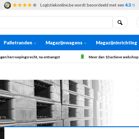
Logistiekonline.be wordt beoordeeld met een
4.3
/5
Palletranden
Magazijnwagens
Magazijninrichting
 dan 10 actieve webshops in Europa
Afhaling op aanvraag voor grote