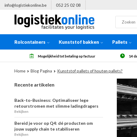
info@logistiekonline.be
052 25 02 08
Rolcontainers
Kunststof bakken
Pallets
r
14 dagen herroepingsrecht, na ontvangst
Meer
Home
Blog Pagina
Kunststof pallets of houten pallets?
Recente artikelen
Back-to-Business: Optimaliseer lege
retourstromen met slimme ladingdragers
Bekijken
Bereid je voor op Q4: dé producten om
jouw supply chain te stabiliseren
Bekijken