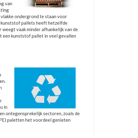
ing van
sting
en vlakke ondergrond te staan voor
 kunststof pallets heeft hetzelfde
 weegt vaak minder afhankelijk van de
t een kunststof pallet in veel gevallen
p
en.
n
e
u in
n en ontegensprekelijk sectoren, zoals de
PE) paletten het voordeel genieten