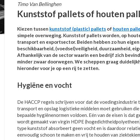
Timo Van Bellinghen
Kunststof pallets of houten pal
Kiezen tussen
kunststof (plastic) pallets
of
houten pall
simpele overweging. Kunststof pallets worden, op houten
transport en exportsector. Beiden hebben zo hun eigen vo
beschikbaarheid, (voedsel)veiligheid, duurzaamheid, ei
Afhankelijk van de sector waarin een bedrijf zich bevind
minder zwaar doorwegen. We scheppen graag duidelijkh
hieronder voor je op een rij te zetten.
Hygiëne en vocht
De HACCP regels schrijven voor dat de voedingsindustrie t
transport en opslag logistieke middelen moet gebruiken die
bepaalde hygiënenormen voldoen. Eén van de eisen is dat g
wordt gemaakt van virgin HDPE (hogedichtheidpolyetheen)
type kunststof absorbeert geen vocht en is daardoor relati
eenvoudig schoon te maken en vrij te houden van ziektekie