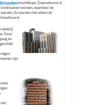
lletranden
beschikbaar. Daarenboven is
ersteld kunnen worden, waardoor de
 worden. Zo worden niet alleen de
inimaliseerd.
n dankzij
ar. Door
mgang en
 geschikt
volgen.
 kunnen zijn.
terker
mogen
s
 van