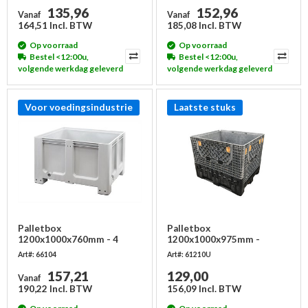
135,96
152,96
Vanaf
Vanaf
164,51 Incl. BTW
185,08 Incl. BTW
Op voorraad
Op voorraad
Bestel <12:00u,
Bestel <12:00u,
volgende werkdag geleverd
volgende werkdag geleverd
Voor voedingsindustrie
Laatste stuks
Palletbox
Palletbox
1200x1000x760mm - 4
1200x1000x975mm -
poten, gesloten
inklapbaar, gebruikt
Art#: 66104
Art#: 61210U
157,21
129,00
Vanaf
190,22 Incl. BTW
156,09 Incl. BTW