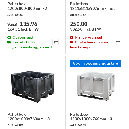
Palletbox
Palletbox
1200x800x800mm - 2
1211x811x902mm - met
sledes, gesloten
deur bovenzijde
Art#: 66002
Art#: 61262
135,96
250,00
Vanaf
164,51 Incl. BTW
302,50 Incl. BTW
Op voorraad
Niet op voorraad
Bestel <12:00u,
Contacteer ons voor
volgende werkdag geleverd
levertermijn
Voor voedingsindustrie
Palletbox
Palletbox
1200x1000x760mm - 3
1200x1000x760mm - 3
sledes, gesloten,
sledes, gesloten
Art#: 66101
Art#: 66103
gerecycled