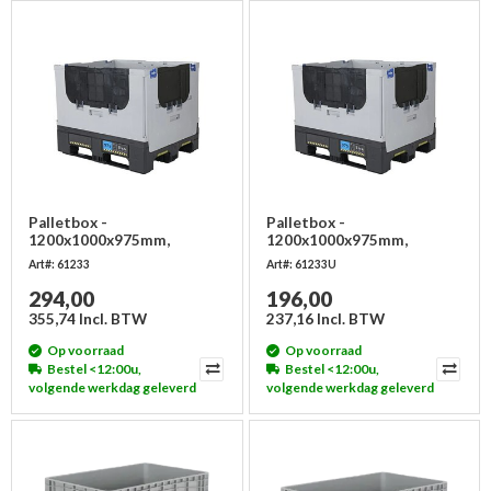
Palletbox -
Palletbox -
1200x1000x975mm,
1200x1000x975mm,
opvouwbaar
opvouwbaar, gebruikt
Art#: 61233
Art#: 61233U
294,00
196,00
355,74 Incl. BTW
237,16 Incl. BTW
Op voorraad
Op voorraad
Bestel <12:00u,
Bestel <12:00u,
volgende werkdag geleverd
volgende werkdag geleverd