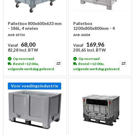
Palletbox 800x600x633 mm
Palletbox
- 186L, 4 wielen
1200x800x800mm - 4
poten, gesloten
Art#: 69734
Art#: 66004
68,00
169,96
Vanaf
Vanaf
82,28 Incl. BTW
205,65 Incl. BTW
Op voorraad
Op voorraad
Bestel <12:00u,
Bestel <12:00u,
volgende werkdag geleverd
volgende werkdag geleverd
Voor voedingsindustrie