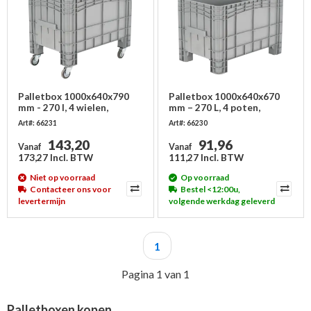
Palletbox 1000x640x790
Palletbox 1000x640x670
mm - 270 l, 4 wielen,
mm – 270 L, 4 poten,
gesloten
gesloten
Art#: 66231
Art#: 66230
143,20
91,96
Vanaf
Vanaf
173,27 Incl. BTW
111,27 Incl. BTW
Niet op voorraad
Op voorraad
Contacteer ons voor
Bestel <12:00u,
levertermijn
volgende werkdag geleverd
1
Pagina 1 van 1
Palletboxen kopen