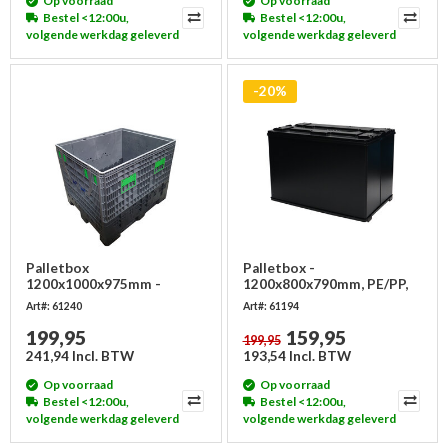
Op voorraad
Op voorraad
Bestel <12:00u,
Bestel <12:00u,
volgende werkdag geleverd
volgende werkdag geleverd
-20%
Palletbox
Palletbox -
1200x1000x975mm -
1200x800x790mm, PE/PP,
inklapbaar
opvouwbaar
Art#: 61240
Art#: 61194
199,95
159,95
199,95
241,94 Incl. BTW
193,54 Incl. BTW
Op voorraad
Op voorraad
Bestel <12:00u,
Bestel <12:00u,
volgende werkdag geleverd
volgende werkdag geleverd