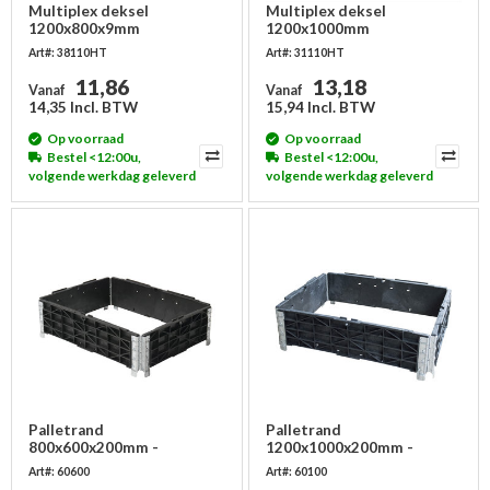
Multiplex deksel
Multiplex deksel
1200x800x9mm
1200x1000mm
Art#: 38110HT
Art#: 31110HT
11,86
13,18
Vanaf
Vanaf
14,35 Incl. BTW
15,94 Incl. BTW
Op voorraad
Op voorraad
Bestel <12:00u,
Bestel <12:00u,
volgende werkdag geleverd
volgende werkdag geleverd
Palletrand
Palletrand
800x600x200mm -
1200x1000x200mm -
kunststof - 4 scharnieren
kunststof - 4 scharnieren
Art#: 60600
Art#: 60100