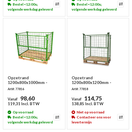
Bestel <12:00u,
Bestel <12:00u,
volgende werkdag geleverd
volgende werkdag geleverd
Opzetrand
Opzetrand
1200x800x1000mm -
1200x800x1200mm -
metaal - groen gelakt,
metaal - groen gelakt,
Art#: 77816
Art#: 77818
inklapbaar
inklapbaar
98,60
114,75
Vanaf
Vanaf
119,31 Incl. BTW
138,85 Incl. BTW
Op voorraad
Niet op voorraad
Bestel <12:00u,
Contacteer ons voor
volgende werkdag geleverd
levertermijn