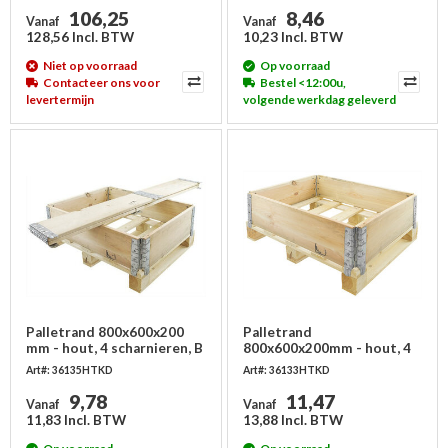
106,25
8,46
Vanaf
Vanaf
128,56 Incl. BTW
10,23 Incl. BTW
Niet op voorraad
Op voorraad
Contacteer ons voor
Bestel <12:00u,
levertermijn
volgende werkdag geleverd
Palletrand 800x600x200
Palletrand
mm - hout, 4 scharnieren, B
800x600x200mm - hout, 4
keus
scharnieren
Art#: 36135HTKD
Art#: 36133HTKD
9,78
11,47
Vanaf
Vanaf
11,83 Incl. BTW
13,88 Incl. BTW