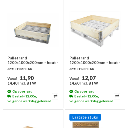
Palletrand
Palletrand
1200x1000x200mm - hout -
1200x1000x200mm - hout -
2 plankdelen met 4
4 scharnieren
Art#: 31145HTKD
Art#: 31133HTKD
scharnieren
11,90
12,07
Vanaf
Vanaf
14,40 Incl. BTW
14,60 Incl. BTW
Op voorraad
Op voorraad
Bestel <12:00u,
Bestel <12:00u,
volgende werkdag geleverd
volgende werkdag geleverd
Laatste stuks