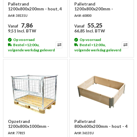
Palletrand
Palletrand
1200x800x200mm - hout, 4
1200x800x200mm -
scharnieren, gebruikt
kunststof - 4 scharnieren
Art#: 38131U
Art#: 60800
7,86
55,25
Vanaf
Vanaf
9,51 Incl. BTW
66,85 Incl. BTW
Op voorraad
Op voorraad
Bestel <12:00u,
Bestel <12:00u,
volgende werkdag geleverd
volgende werkdag geleverd
Opzetrand
Palletrand
1200x800x1000mm -
800x600x200mm - hout - 4
metaal - verzinkt,
scharnieren, gebruikt
Art#: 77815
Art#: 36131U
inklapbaar