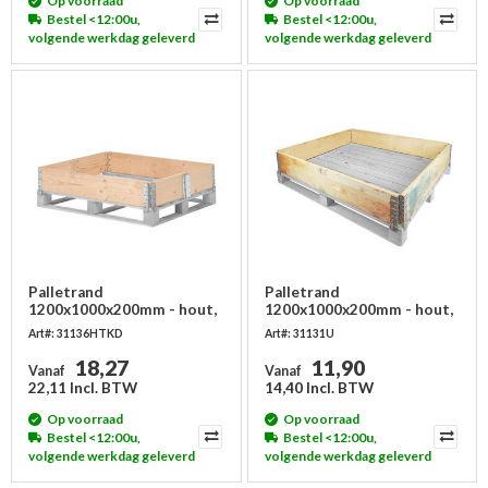
Op voorraad
Op voorraad
Bestel <12:00u,
Bestel <12:00u,
volgende werkdag geleverd
volgende werkdag geleverd
Palletrand
Palletrand
1200x1000x200mm - hout,
1200x1000x200mm - hout,
6 scharnieren
4 scharnieren, gebruikt
Art#: 31136HTKD
Art#: 31131U
18,27
11,90
Vanaf
Vanaf
22,11 Incl. BTW
14,40 Incl. BTW
Op voorraad
Op voorraad
Bestel <12:00u,
Bestel <12:00u,
volgende werkdag geleverd
volgende werkdag geleverd