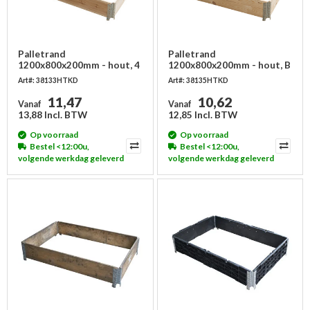
Palletrand
Palletrand
1200x800x200mm - hout, 4
1200x800x200mm - hout, B
scharnieren, nieuw
keus, 4 scharnieren, nieuw
Art#: 38133HTKD
Art#: 38135HTKD
11,47
10,62
Vanaf
Vanaf
13,88 Incl. BTW
12,85 Incl. BTW
Op voorraad
Op voorraad
Bestel <12:00u,
Bestel <12:00u,
volgende werkdag geleverd
volgende werkdag geleverd