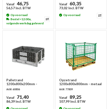
46,75
60,35
Vanaf
Vanaf
56,57 Incl. BTW
73,02 Incl. BTW
Op voorraad
Op voorraad
Bestel <12:00u,
volgende werkdag geleverd
Palletrand
Opzetrand
1200x800x200mm -
1200x800x800mm - metaal
kunststof - 6 scharnieren
- groen gelakt, inklapbaar
Art#: 60806
Art#: 77809
71,40
89,25
Vanaf
Vanaf
86,39 Incl. BTW
107,99 Incl. BTW
Op voorraad
Op voorraad