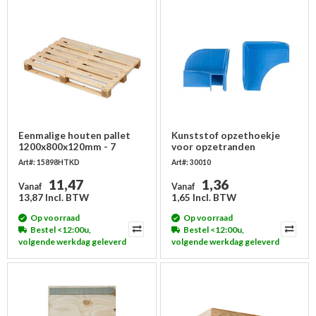
Eenmalige houten pallet
Kunststof opzethoekje
1200x800x120mm - 7
voor opzetranden
bovenplanken
Art#: 15898HTKD
Art#: 30010
11,47
1,36
Vanaf
Vanaf
13,87 Incl. BTW
1,65 Incl. BTW
Op voorraad
Op voorraad
Bestel <12:00u,
Bestel <12:00u,
volgende werkdag geleverd
volgende werkdag geleverd