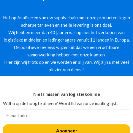
Het optimaliseren van uw supply chain met onze producten tegen
scherpe tarieven en snelle levering is ons doel.
Wij hebben meer dan 40 jaar ervaring met het verkopen van
logistieke middelen en ladingdragers vanuit 11 landen in Europa.
De positieve reviews wijzen uit dat we een vruchtbare
samenwerking hebben met onze klanten.
Hier zijn wij trots op en we worden er blij van. Wij zijn u met veel
plezier van dienst!
Niets missen van logistiekonline
Wilt u op de hoogte blijven? Word lid van onze mailinglijst:
Abonneer