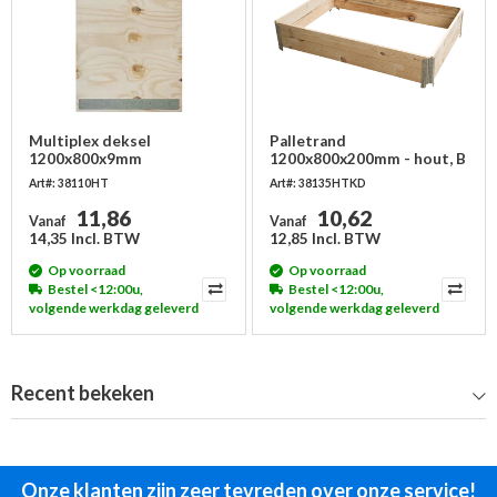
Multiplex deksel
Palletrand
1200x800x9mm
1200x800x200mm - hout, B
keus, 4 scharnieren, nieuw
Art#: 38110HT
Art#: 38135HTKD
11,86
10,62
Vanaf
Vanaf
14,35 Incl. BTW
12,85 Incl. BTW
Op voorraad
Op voorraad
Bestel <12:00u,
Bestel <12:00u,
volgende werkdag geleverd
volgende werkdag geleverd
Recent bekeken
Onze klanten zijn zeer tevreden over onze service!