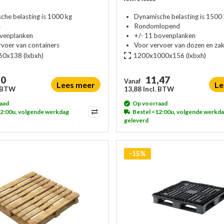
che belasting is 1000 kg
Dynamische belasting is 1500
s
Rondomlopend
ovenplanken
+/- 11 bovenplanken
rvoer van containers
Voor vervoer van dozen en za
60x138
(lxbxh)
1200x1000x156
(lxbxh)
50
11,47
Vanaf
Lees meer
Le
. BTW
13,88 Incl. BTW
aad
Op voorraad
12:00u, volgende werkdag
Bestel <12:00u, volgende werkd
geleverd
-15%