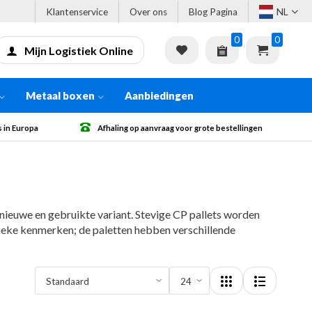
Klantenservice
Over ons
Blog Pagina
NL
0
0
Mijn Logistiek Online
Metaal boxen
Aanbiedingen
 bestellingen
Gratis verzending vanaf € 500 excl. BTW
n nieuwe en gebruikte variant. Stevige CP pallets worden
unieke kenmerken; de paletten hebben verschillende