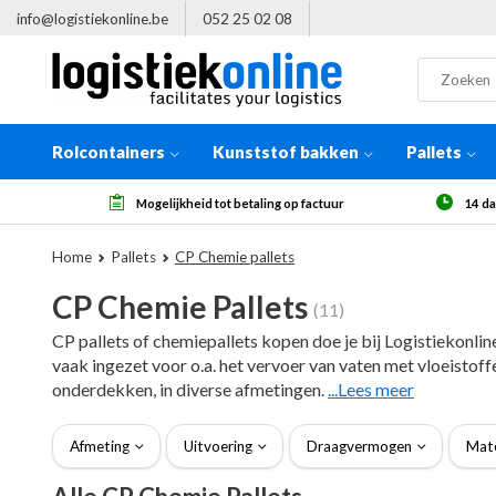
info@logistiekonline.be
052 25 02 08
Rolcontainers
Kunststof bakken
Pallets
14 dagen herroepingsrecht, na ontvangst
Meer
Home
Pallets
CP Chemie pallets
CP Chemie Pallets
(11)
CP pallets of chemiepallets kopen doe je bij Logistiekonlin
vaak ingezet voor o.a. het vervoer van vaten met vloeistof
onderdekken, in diverse afmetingen.
...Lees meer
Afmeting
Uitvoering
Draagvermogen
Mate