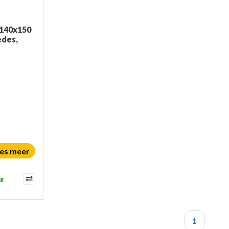
1140x150
edes,
es meer
ag
1