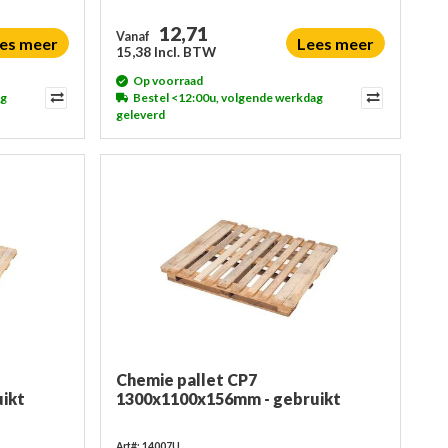
12,71
Vanaf
es meer
Lees meer
15,38 Incl. BTW
Op voorraad
ag
Bestel <12:00u, volgende werkdag
geleverd
Chemie pallet CP7
ikt
1300x1100x156mm - gebruikt
Art#: 14007U