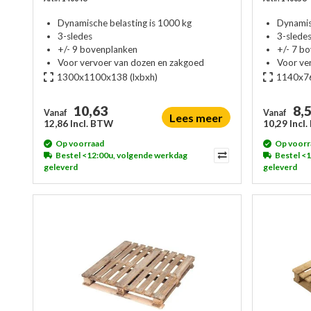
Dynamische belasting is 1000 kg
Dynamis
3-sledes
3-slede
+/- 9 bovenplanken
+/- 7 b
Voor vervoer van dozen en zakgoed
Voor ve
1300x1100x138
(lxbxh)
1140x7
10,63
8,
Vanaf
Vanaf
Lees meer
12,86 Incl. BTW
10,29 Incl
Op voorraad
Op voorr
Bestel <12:00u, volgende werkdag
Bestel <
geleverd
geleverd