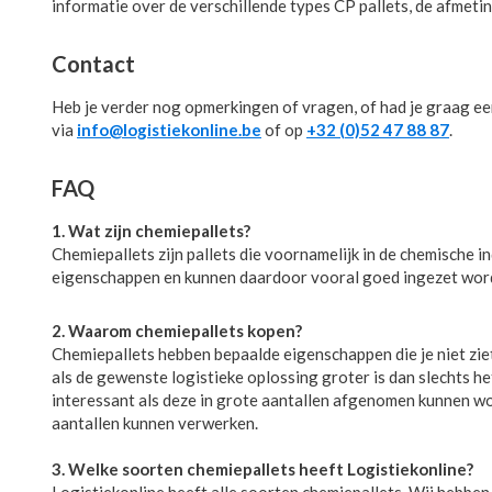
informatie over de verschillende types CP pallets, de afmet
Contact
Heb je verder nog opmerkingen of vragen, of had je graag e
via
info@logistiekonline.be
of op
+32 (0)52 47 88 87
.
FAQ
1. Wat zijn chemiepallets?
Chemiepallets zijn pallets die voornamelijk in de chemische i
eigenschappen en kunnen daardoor vooral goed ingezet worde
2. Waarom chemiepallets kopen?
Chemiepallets hebben bepaalde eigenschappen die je niet zie
als de gewenste logistieke oplossing groter is dan slechts he
interessant als deze in grote aantallen afgenomen kunnen wor
aantallen kunnen verwerken.
3. Welke soorten chemiepallets heeft Logistiekonline?