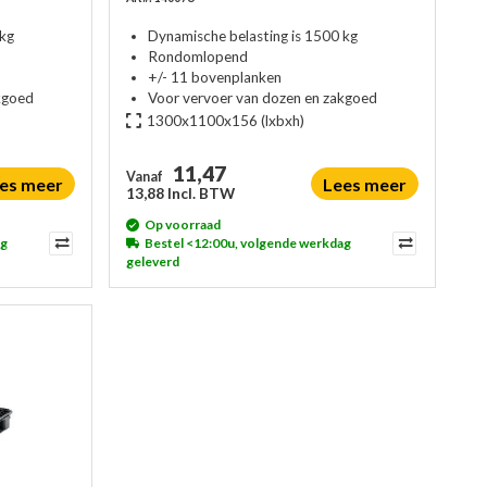
 kg
Dynamische belasting is 1500 kg
Rondomlopend
+/- 11 bovenplanken
kgoed
Voor vervoer van dozen en zakgoed
1300x1100x156
(lxbxh)
11,47
Vanaf
es meer
Lees meer
13,88 Incl. BTW
Op voorraad
ag
Bestel <12:00u, volgende werkdag
geleverd