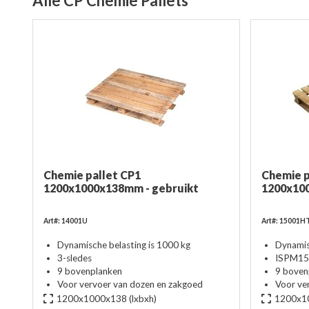
Alle CP Chemie Pallets
Chemie pallet CP1
Chemie p
1200x1000x138mm - gebruikt
1200x10
Art#: 14001U
Art#: 15001H
Dynamische belasting is 1000 kg
Dynamis
3-sledes
ISPM15 
9 bovenplanken
9 boven
Voor vervoer van dozen en zakgoed
Voor ve
1200x1000x138
(lxbxh)
1200x1