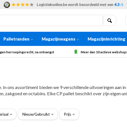
Logistiekonline.be wordt beoordeeld met een
4.3
/5
Palletranden
Magazijnwagens
Magazijninrichting
 dan 10 actieve webshops in Europa
Afhaling op aanvraag voor grote
e. In ons assortiment bieden we 9 verschillende uitvoeringen aan i
fen, zakgoed en octabins. Elke CP pallet beschikt over zijn eigen 
riaal
Nieuw/Gebruikt
Prijs