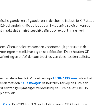
n
emische goederen of goederen in de chemie industrie. CP staat
15 behandeling die voldoet aan fytosanitaire eisen van de
t maakt dat zij niet geschikt zijn voor export, maar wél
gens. Chemiepaletten worden voornamelijk gebruikt in de
itvoeringen met elk hun eigen specificaties. Deze houten CP
 afmetingen en/of de constructies van deze houten pallets.
n van deze beide CP paletten zijn
1200x1000mm
. Maar het
aderen met een
palletwagen
of heftruck terwijl de CP6 een
st echter gelijkmatiger verdeeld bij de CP6 pallet. De CP6
p dat vlak.
g Bags
. De CP3 heeft 3 onderlatten en de CP9 heeft een