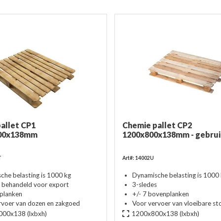
allet CP1
Chemie pallet CP2
00x138mm
1200x800x138mm - gebrui
T
Art#: 14002U
che belasting is 1000 kg
Dynamische belasting is 1000
behandeld voor export
3-sledes
planken
+/- 7 bovenplanken
rvoer van dozen en zakgoed
Voor vervoer van vloeibare st
000x138
(lxbxh)
1200x800x138
(lxbxh)