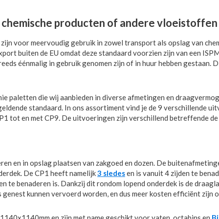
n chemische producten of andere vloeistoffe
d zijn voor meervoudig gebruik in zowel transport als opslag van ch
export buiten de EU omdat deze standaard voorzien zijn van een ISPM
 reeds éénmalig in gebruik genomen zijn of in huur hebben gestaan. Di
emie paletten die wij aanbieden in diverse afmetingen en draagvermo
 geldende standaard. In ons assortiment vind je de 9 verschillende u
P1 tot en met CP9. De uitvoeringen zijn verschillend betreffende de
ren en in opslag plaatsen van zakgoed en dozen. De buitenafmetinge
nderdek. De CP1 heeft namelijk
3 sledes
en is vanuit 4 zijden te ben
en te benaderen is. Dankzij dit rondom lopend onderdek is de draagla
ts genest kunnen vervoerd worden, en dus meer kosten efficiënt zijn o
n 1140x1140mm en zijn met name geschikt voor vaten, octabins en
Bi