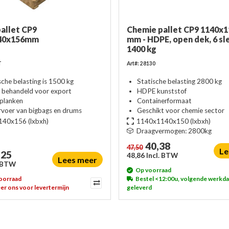
allet CP9
Chemie pallet CP9 1140x
40x156mm
mm - HDPE, open dek, 6 sl
1400 kg
T
Art#: 28130
che belasting is 1500 kg
Statische belasting 2800 kg
behandeld voor export
HDPE kunststof
planken
Containerformaat
rvoer van bigbags en drums
Geschikt voor chemie sector
140x156
(lxbxh)
1140x1140x150
(lxbxh)
Draagvermogen:
2800kg
40,38
47,50
Le
,25
48,86 Incl. BTW
Lees meer
. BTW
Op voorraad
voorraad
Bestel <12:00u, volgende werkd
er ons voor levertermijn
geleverd