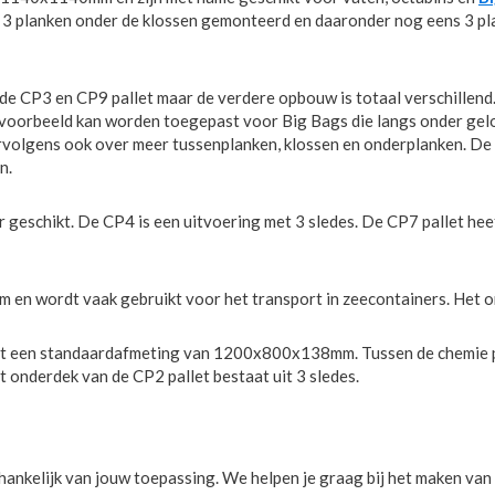
e 3 planken onder de klossen gemonteerd en daaronder nog eens 3 pl
 de CP3 en CP9 pallet maar de verdere opbouw is totaal verschillend.
ijvoorbeeld kan worden toegepast voor Big Bags die langs onder gel
ervolgens ook over meer tussenplanken, klossen en onderplanken. De 
n.
r geschikt. De CP4 is een uitvoering met 3 sledes. De CP7 pallet he
n wordt vaak gebruikt voor het transport in zeecontainers. Het ond
 een standaardafmeting van 1200x800x138mm. Tussen de chemie palle
t onderdek van de CP2 pallet bestaat uit 3 sledes.
fhankelijk van jouw toepassing. We helpen je graag bij het maken van