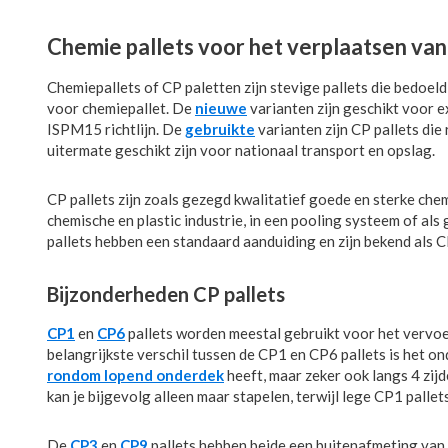
Chemie pallets voor het verplaatsen va
Chemiepallets of CP paletten zijn stevige pallets die bedoel
voor chemiepallet. De
nieuwe
varianten zijn geschikt voor 
ISPM15 richtlijn. De
gebruikte
varianten zijn CP pallets die
uitermate geschikt zijn voor nationaal transport en opslag.
CP pallets zijn zoals gezegd kwalitatief goede en sterke ch
chemische en plastic industrie, in een pooling systeem of als
pallets hebben een standaard aanduiding en zijn bekend als C
Bijzonderheden CP pallets
CP1
en
CP6
pallets worden meestal gebruikt voor het vervoe
belangrijkste verschil tussen de CP1 en CP6 pallets is het o
rondom lopend onderdek
heeft, maar zeker ook langs 4 zijd
kan je bijgevolg alleen maar stapelen, terwijl lege CP1 palle
De
CP3
en
CP9
pallets hebben beide een buitenafmeting va