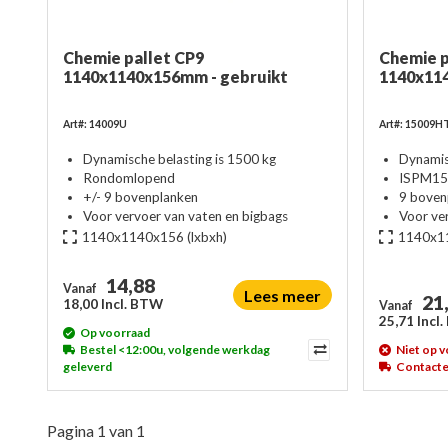
Chemie pallet CP9
Chemie p
1140x1140x156mm - gebruikt
1140x11
Art#: 14009U
Art#: 15009H
Dynamische belasting is 1500 kg
Dynamis
Rondomlopend
ISPM15 
+/- 9 bovenplanken
9 boven
Voor vervoer van vaten en bigbags
Voor ve
1140x1140x156
(lxbxh)
1140x1
14,88
Vanaf
Lees meer
21
18,00 Incl. BTW
Vanaf
25,71 Incl
Op voorraad
Bestel <12:00u, volgende werkdag
Niet op 
geleverd
Contacte
Pagina 1 van 1