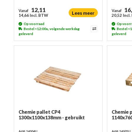
12,11
16
Vanaf
Vanaf
Lees meer
14,66 Incl. BTW
20,52 Incl
Op voorraad
Op voorr
Bestel <12:00u, volgende werkdag
Bestel <
geleverd
geleverd
Chemie pallet CP4
Chemie p
1300x1100x138mm - gebruikt
1140x76
Art#: 14004U
Art#: 14005U