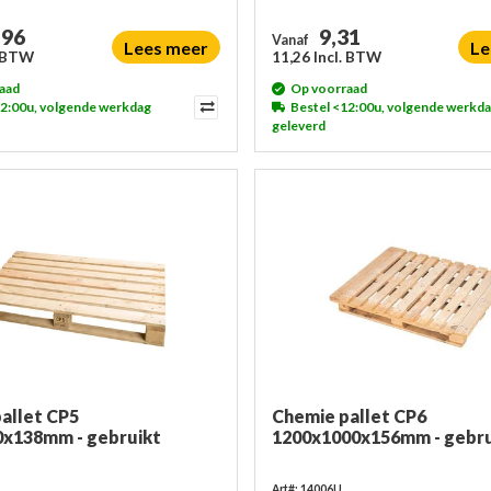
,96
9,31
Vanaf
Lees meer
Le
. BTW
11,26 Incl. BTW
aad
Op voorraad
12:00u, volgende werkdag
Bestel <12:00u, volgende werkd
geleverd
allet CP5
Chemie pallet CP6
0x138mm - gebruikt
1200x1000x156mm - gebru
Art#: 14006U