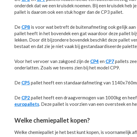
onderdek dat we een kruisdek noemen. Bij een kruisdek heb j
pallet is daarom ook een stuk hoger dan de CP3 pallet.
De
CP8
is voor wat betreft de buitenafmeting ook gelijk aan
pallet heeft in het bovendek een gat waardoor deze pallet b
lekken. Door dit bijzondere bovendek beschikt deze pallet v
bestaat en dat zie je niet vaak bij gestandaardiseerde palette
Voor het vervoer van zakgoed zijn de
CP4
en
CP7
pallets zee
onderlatten. Zoals we tevens zien bij het model CP9.
De
CP5
pallet heeft een standaardafmeting van 1140x760mm e
De
CP2
pallet heeft een draagvermogen van 1000kg en heeft
europallets
. Deze pallet is voorzien van een oversteek en he
Welke chemiepallet kopen?
Welke chemiepallet je het best kunt kopen, is voornamelijk a