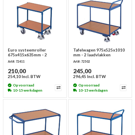
Euro systeemroller
Tafelwagen 975x525x1010
675x415x635mm - 2
mm - 2 laadvlakken
laadvlakken
Art#: 72411
Art#: 72502
210,00
245,00
254,10 Incl. BTW
296,45 Incl. BTW
Op voorraad
Op voorraad
10-15 werkdagen
10-15 werkdagen