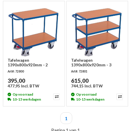
Tafelwagen
Tafelwagen
1390x800x920mm - 2
1390x800x920mm - 3
laadvlakken - zwaar
laadvlakken - zwaar
Art#: 72800
Art#: 72801
395,00
615,00
477,95 Incl. BTW
744,15 Incl. BTW
Op voorraad
Op voorraad
10-15 werkdagen
10-15 werkdagen
1
Pagina 1 van 1