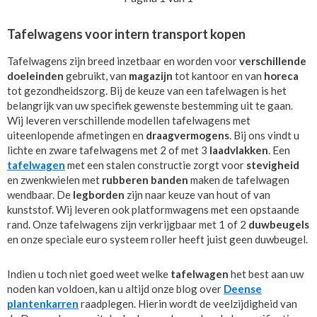
Tafelwagens voor intern transport kopen
Tafelwagens zijn breed inzetbaar en worden voor
verschillende
doeleinden
gebruikt, van
magazijn
tot kantoor en van
horeca
tot gezondheidszorg. Bij de keuze van een tafelwagen is het
belangrijk van uw specifiek gewenste bestemming uit te gaan.
Wij leveren verschillende modellen tafelwagens met
uiteenlopende afmetingen en
draagvermogens
. Bij ons vindt u
lichte en zware tafelwagens met 2 of met 3
laadvlakken
. Een
tafelwagen
met een stalen constructie zorgt voor
stevigheid
en zwenkwielen met
rubberen banden
maken de tafelwagen
wendbaar. De
legborden
zijn naar keuze van hout of van
kunststof. Wij leveren ook platformwagens met een opstaande
rand. Onze tafelwagens zijn verkrijgbaar met 1 of 2
duwbeugels
en onze speciale euro systeem roller heeft juist geen duwbeugel.
Indien u toch niet goed weet welke
tafelwagen
het best aan uw
noden kan voldoen, kan u altijd onze blog over
Deense
plantenkarren
raadplegen. Hierin wordt de veelzijdigheid van