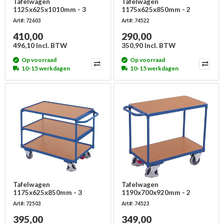
Tafelwagen
Tafelwagen
1125x625x1010mm - 3
1175x625x850mm - 2
laadvlakken - licht
laadvlakken, licht
Art#: 72603
Art#: 74522
410,00
290,00
496,10 Incl. BTW
350,90 Incl. BTW
Op voorraad
Op voorraad
10-15 werkdagen
10-15 werkdagen
Tafelwagen
Tafelwagen
1175x625x850mm - 3
1190x700x920mm - 2
laadvlakken - licht
laadvlakken, zwaar
Art#: 72503
Art#: 74523
395,00
349,00