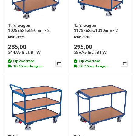
Tafelwagen
Tafelwagen
1025x525x850mm - 2
1125x625x1010mm - 2
laadvlakken, licht
laadvlakken - licht
Art#: 74521
Art#: 72602
285,00
295,00
344,85 Incl. BTW
356,95 Incl. BTW
Op voorraad
Op voorraad
10-15 werkdagen
10-15 werkdagen