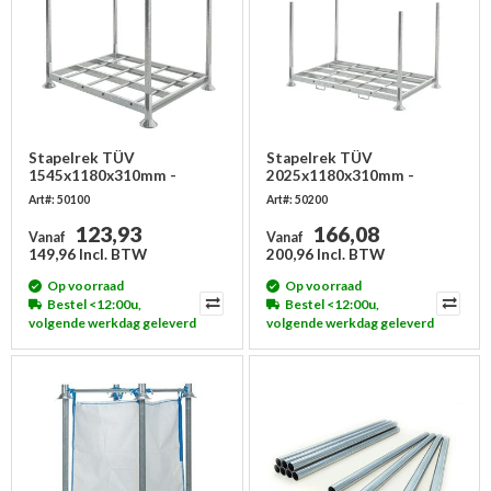
Stapelrek TÜV
Stapelrek TÜV
1545x1180x310mm -
2025x1180x310mm -
Enkele palletplaats
Dubbele palletplaats
Art#: 50100
Art#: 50200
123,93
166,08
Vanaf
Vanaf
149,96 Incl. BTW
200,96 Incl. BTW
Op voorraad
Op voorraad
Bestel <12:00u,
Bestel <12:00u,
volgende werkdag geleverd
volgende werkdag geleverd