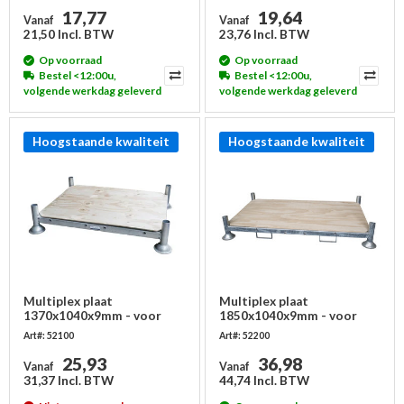
17,77
19,64
Vanaf
Vanaf
21,50 Incl. BTW
23,76 Incl. BTW
Op voorraad
Op voorraad
Bestel <12:00u,
Bestel <12:00u,
volgende werkdag geleverd
volgende werkdag geleverd
Hoogstaande kwaliteit
Hoogstaande kwaliteit
Multiplex plaat
Multiplex plaat
1370x1040x9mm - voor
1850x1040x9mm - voor
enkel stapelrek
dubbel stapelrek
Art#: 52100
Art#: 52200
25,93
36,98
Vanaf
Vanaf
31,37 Incl. BTW
44,74 Incl. BTW