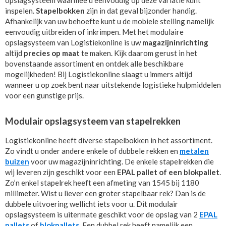
inspelen.
Stapelbokken
zijn in dat geval bijzonder handig.
Afhankelijk van uw behoefte kunt u de mobiele stelling namelijk
eenvoudig uitbreiden of inkrimpen. Met het modulaire
opslagsysteem van Logistiekonline is uw
magazijninrichting
altijd
precies op maat
te maken. Kijk daarom gerust in het
bovenstaande assortiment en ontdek alle beschikbare
mogelijkheden! Bij Logistiekonline slaagt u immers altijd
wanneer u op zoek bent naar uitstekende logistieke hulpmiddelen
voor een gunstige prijs.
Modulair opslagsysteem van stapelrekken
Logistiekonline heeft diverse stapelbokken in het assortiment.
Zo vindt u onder andere enkele of dubbele rekken en
metalen
buizen
voor uw magazijninrichting. De enkele stapelrekken die
wij leveren zijn geschikt voor een
EPAL pallet of een blokpallet
.
Zo’n enkel stapelrek heeft een afmeting van 1545 bij 1180
millimeter. Wist u liever een groter stapelbaar rek? Dan is de
dubbele uitvoering wellicht iets voor u. Dit modulair
opslagsysteem is uitermate geschikt voor de opslag van 2
EPAL
pallets
of
blokpallets
. Een dubbel rek heeft namelijk een