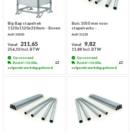
Big Bag stapelrek
Buis 1050 mm voor
1120x1120x310mm - Boven
stapelracks -
en basisframe
gegalvaniseerd
Art#: 50300
Art#: 51105
211,65
9,82
Vanaf
Vanaf
256,10 Incl. BTW
11,88 Incl. BTW
Op voorraad
Op voorraad
Bestel <12:00u,
Bestel <12:00u,
volgende werkdag geleverd
volgende werkdag geleverd