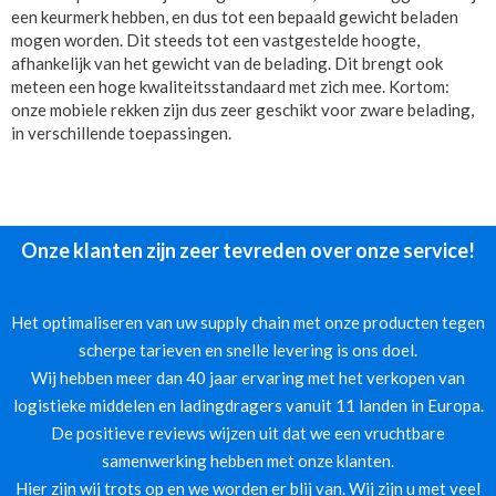
een keurmerk hebben, en dus tot een bepaald gewicht beladen
mogen worden. Dit steeds tot een vastgestelde hoogte,
afhankelijk van het gewicht van de belading. Dit brengt ook
meteen een hoge kwaliteitsstandaard met zich mee. Kortom:
onze mobiele rekken zijn dus zeer geschikt voor zware belading,
in verschillende toepassingen.
Onze klanten zijn zeer tevreden over onze service!
Het optimaliseren van uw supply chain met onze producten tegen
scherpe tarieven en snelle levering is ons doel.
Wij hebben meer dan 40 jaar ervaring met het verkopen van
logistieke middelen en ladingdragers vanuit 11 landen in Europa.
De positieve reviews wijzen uit dat we een vruchtbare
samenwerking hebben met onze klanten.
Hier zijn wij trots op en we worden er blij van. Wij zijn u met veel