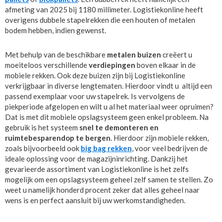
afmeting van 2025 bij 1180 millimeter. Logistiekonline heeft
overigens dubbele stapelrekken die een houten of metalen
bodem hebben, indien gewenst.
Met behulp van de beschikbare
metalen buizen
creëert u
moeiteloos verschillende
verdiepingen
boven elkaar in de
mobiele rekken. Ook deze buizen zijn bij Logistiekonline
verkrijgbaar in diverse lengtematen. Hierdoor vindt u altijd een
passend exemplaar voor uw stapelrek. Is vervolgens de
piekperiode afgelopen en wilt u al het materiaal weer opruimen?
Dat is met dit mobiele opslagsysteem geen enkel probleem. Na
gebruik is het systeem
snel te demonteren en
ruimtebesparend
op te bergen
. Hierdoor zijn mobiele rekken,
zoals bijvoorbeeld ook
big bag rekken
, voor veel bedrijven de
ideale oplossing voor de magazijninrichting. Dankzij het
gevarieerde assortiment van Logistiekonline is het zelfs
mogelijk om een opslagsysteem geheel zelf samen te stellen. Zo
weet u namelijk honderd procent zeker dat alles geheel naar
wens is en perfect aansluit bij uw werkomstandigheden.