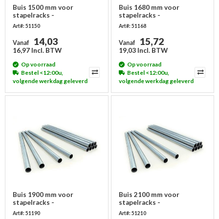
Buis 1500 mm voor
Buis 1680 mm voor
stapelracks -
stapelracks -
gegalvaniseerd
gegalvaniseerd
Art#: 51150
Art#: 51168
14,03
15,72
Vanaf
Vanaf
16,97 Incl. BTW
19,03 Incl. BTW
Op voorraad
Op voorraad
Bestel <12:00u,
Bestel <12:00u,
volgende werkdag geleverd
volgende werkdag geleverd
Buis 1900 mm voor
Buis 2100 mm voor
stapelracks -
stapelracks -
gegalvaniseerd
gegalvaniseerd
Art#: 51190
Art#: 51210