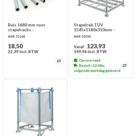
Buis 1680 mm voor
Stapelrek TÜV
stapelracks -
1545x1180x310mm -
gegalvaniseerd
Enkele palletplaats
Art#: 51168
Art#: 50100
18,50
123,93
Vanaf
22,39 Incl. BTW
149,96 Incl. BTW
Op voorraad
Bestel <12:00u,
volgende werkdag geleverd