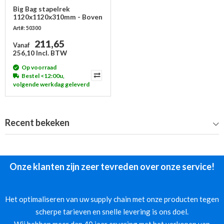
Big Bag stapelrek
1120x1120x310mm - Boven
en basisframe
Art#: 50300
211,65
Vanaf
256,10 Incl. BTW
Op voorraad
Bestel <12:00u,
volgende werkdag geleverd
Recent bekeken
Onze klanten zijn zeer tevreden over onze service!
Het optimaliseren van uw supply chain met onze producten tegen
scherpe tarieven en snelle levering is ons doel.
Wij hebben meer dan 40 jaar ervaring met het verkopen van