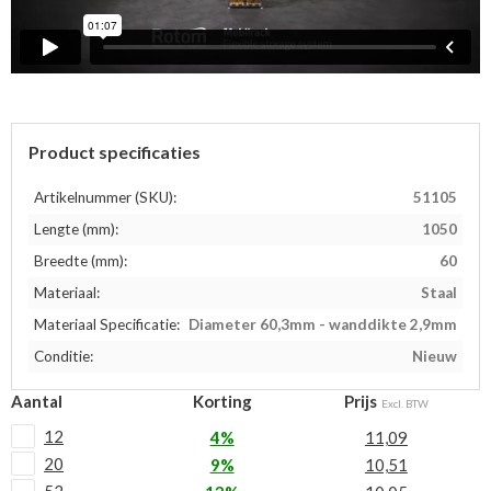
Product specificaties
Artikelnummer (SKU):
51105
Lengte (mm):
1050
Breedte (mm):
60
Materiaal:
Staal
Materiaal Specificatie:
Diameter 60,3mm - wanddikte 2,9mm
Conditie:
Nieuw
Aantal
Korting
Prijs
Excl. BTW
12
4%
11,09
20
9%
10,51
52