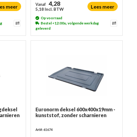
4,28
Vanaf
es meer
Lees meer
5,18 Incl. BTW
Op voorraad
ag
Bestel <12:00u, volgende werkdag
geleverd
gdeksel
Euronorm deksel 600x400x19mm -
arnieren
kunststof, zonder scharnieren
Art#: 61674