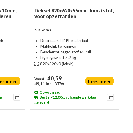
0x10mm,
Deksel 820x620x95mm - kunststof,
ieren
voor opzetranden
Art#: 61099
ak
Duurzaam HDPE materiaal
Makkelijk te reinigen
Beschermt tegen stof en vuil
Eigen gewicht 3.2 kg
820x620x0
(lxbxh)
40,59
Vanaf
es meer
Lees meer
49,11 Incl. BTW
Op voorraad
ag
Bestel <12:00u, volgende werkdag
geleverd