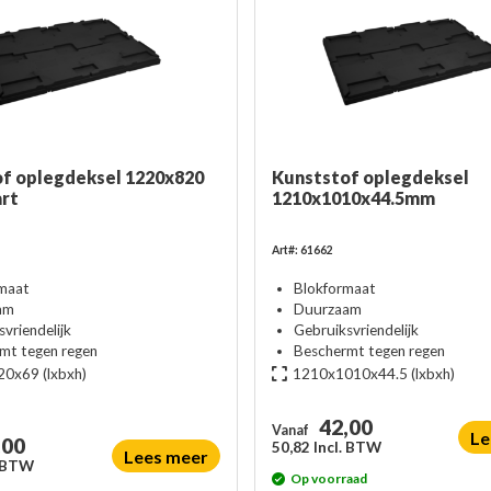
f oplegdeksel 1220x820
Kunststof oplegdeksel
art
1210x1010x44.5mm
Art#: 61662
maat
Blokformaat
am
Duurzaam
vriendelijk
Gebruiksvriendelijk
mt tegen regen
Beschermt tegen regen
20x69
(lxbxh)
1210x1010x44.5
(lxbxh)
42,00
Vanaf
Le
,00
50,82 Incl. BTW
Lees meer
. BTW
Op voorraad