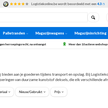
Logistiekonline.be wordt beoordeeld met een
4.3
/5
Palletranden
Magazijnwagens
Magazijninrichting
 dan 10 actieve webshops in Europa
Afhaling op aanvraag voor grote
ieden aan je goederen tijdens transport en opslag. Bij Logistieko
voeringen van duurzame kunststof deksels, die elk verschillende a
riaal
Nieuw/Gebruikt
Prijs