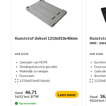
Kunststof deksel 1210x810x40mm
Kunststo
mm - zw
Art#: 61128
Art#: 61660
Gemaakt van HDPE
Eurofor
Voedingsindustrie geschikt
Duurza
Makkelijk te reinigen
Gebruiks
Duurzaam
Bescher
1210x810x40
(lxbxh)
1220x8
46,71
Vanaf
Lees meer
36
56,52 Incl. BTW
Vanaf
43,56 Incl
Op voorraad