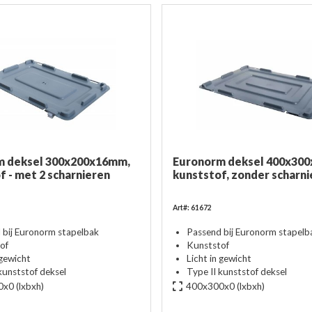
m deksel 300x200x16mm,
Euronorm deksel 400x300
f - met 2 scharnieren
kunststof, zonder scharni
Art#: 61672
 bij Euronorm stapelbak
Passend bij Euronorm stapelb
of
Kunststof
 gewicht
Licht in gewicht
kunststof deksel
Type II kunststof deksel
0x0
(lxbxh)
400x300x0
(lxbxh)