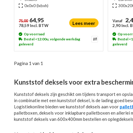
0x0x0
(lxbxh)
300x20
64,95
2,
75,00
Vanaf
Lees meer
78,59 Incl. BTW
2,90 Incl.
Op voorraad
Op voorr
Bestel <12:00u, volgende werkdag
Bestel <
geleverd
geleverd
Pagina 1 van 1
Kunststof deksels voor extra bescherming
Kunststof deksels zijn geschikt om tijdens transport en opsl
in combinatie met een kunststof deksel, is de lading goed bes
Logistiekonline bieden we kunststof deksels aan voor
palle
palletboxen, deksels voor inklapbare palletboxen en allerlei
kunststof deksels van 600x400mm bestellen en oplegdeksels