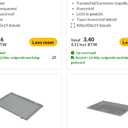
aar
Passend bij Euronorm stapelb
besparend
Kunststof
kunststof
Licht in gewicht
rm
Type I kunststof deksel
0x19
(lxbxh)
400x300x19
(lxbxh)
16
3,40
Vanaf
Lees meer
Le
 BTW
4,11 Incl. BTW
aad
Op voorraad
12:00u, volgende werkdag
Bestel <12:00u, volgende werkd
geleverd