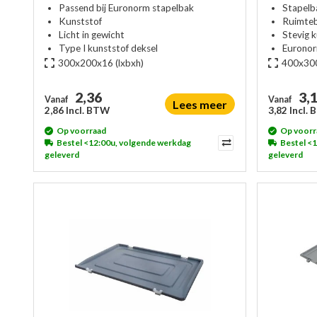
Passend bij Euronorm stapelbak
Stapelb
Kunststof
Ruimte
Licht in gewicht
Stevig 
Type I kunststof deksel
Eurono
300x200x16
(lxbxh)
400x30
2,36
3,
Vanaf
Vanaf
Lees meer
2,86 Incl. BTW
3,82 Incl.
Op voorraad
Op voorr
Bestel <12:00u, volgende werkdag
Bestel <
geleverd
geleverd