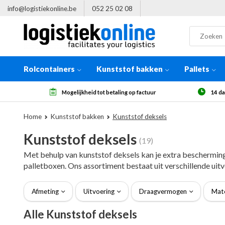
info@logistiekonline.be
052 25 02 08
Rolcontainers
Kunststof bakken
Pallets
14 dagen herroepingsrecht, na ontvangst
Meer
Home
Kunststof bakken
Kunststof deksels
Kunststof deksels
(19)
Met behulp van kunststof deksels kan je extra bescherming b
palletboxen. Ons assortiment bestaat uit verschillende uit
Afmeting
Uitvoering
Draagvermogen
Mate
Alle Kunststof deksels