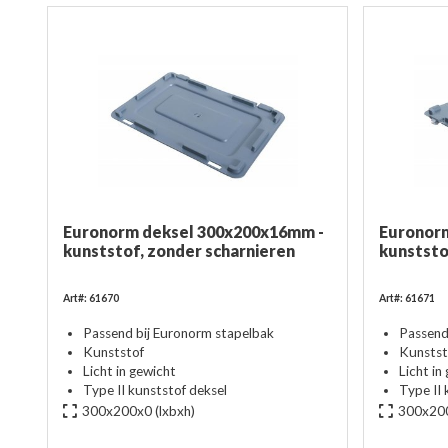
Euronorm deksel 300x200x16mm -
Euronor
kunststof, zonder scharnieren
kunststo
Art#: 61670
Art#: 61671
Passend bij Euronorm stapelbak
Passend
Kunststof
Kunstst
Licht in gewicht
Licht in
Type II kunststof deksel
Type II 
300x200x0
(lxbxh)
300x20