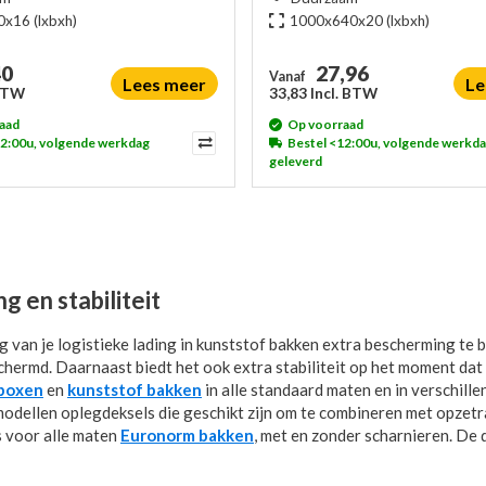
0x16
(lxbxh)
1000x640x20
(lxbxh)
40
27,96
Vanaf
Lees meer
Le
 BTW
33,83 Incl. BTW
aad
Op voorraad
12:00u, volgende werkdag
Bestel <12:00u, volgende werkd
geleverd
 en stabiliteit
ag van je logistieke lading in kunststof bakken extra bescherming te
chermd. Daarnaast biedt het ook extra stabiliteit op het moment dat 
tboxen
en
kunststof bakken
in alle standaard maten en in verschille
 modellen oplegdeksels die geschikt zijn om te combineren met opzetra
 voor alle maten
Euronorm bakken
, met en zonder scharnieren. De 