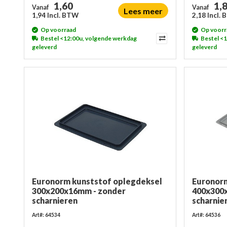
1,60
1,
Vanaf
Vanaf
Lees meer
1,94 Incl. BTW
2,18 Incl.
Op voorraad
Op voorr
Bestel <12:00u, volgende werkdag
Bestel <
geleverd
geleverd
Euronorm kunststof oplegdeksel
Euronorm
300x200x16mm - zonder
400x300
scharnieren
scharnie
Art#: 64534
Art#: 64536