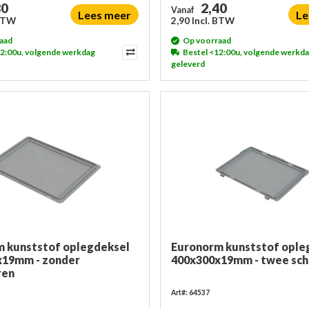
80
2,40
Vanaf
Lees meer
Le
 BTW
2,90 Incl. BTW
aad
Op voorraad
12:00u, volgende werkdag
Bestel <12:00u, volgende werkd
geleverd
 kunststof oplegdeksel
Euronorm kunststof ople
x19mm - zonder
400x300x19mm - twee sch
ren
Art#: 64537