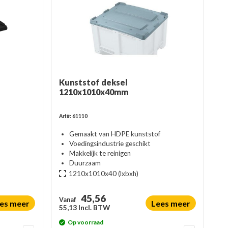
Kunststof deksel
1210x1010x40mm
Art#: 61110
Gemaakt van HDPE kunststof
Voedingsindustrie geschikt
Makkelijk te reinigen
Duurzaam
1210x1010x40
(lxbxh)
45,56
Vanaf
es meer
Lees meer
55,13 Incl. BTW
Op voorraad