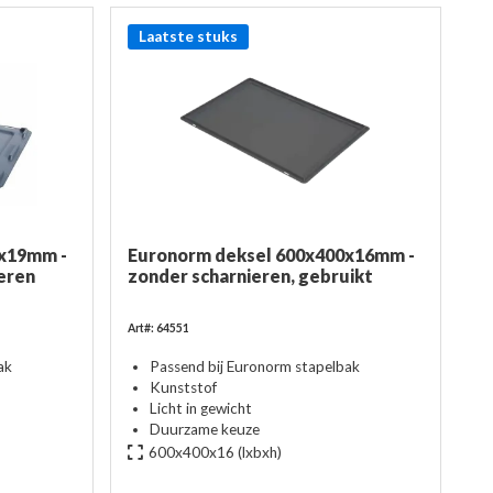
Laatste stuks
x19mm -
Euronorm deksel 600x400x16mm -
eren
zonder scharnieren, gebruikt
Art#: 64551
ak
Passend bij Euronorm stapelbak
Kunststof
Licht in gewicht
Duurzame keuze
600x400x16
(lxbxh)