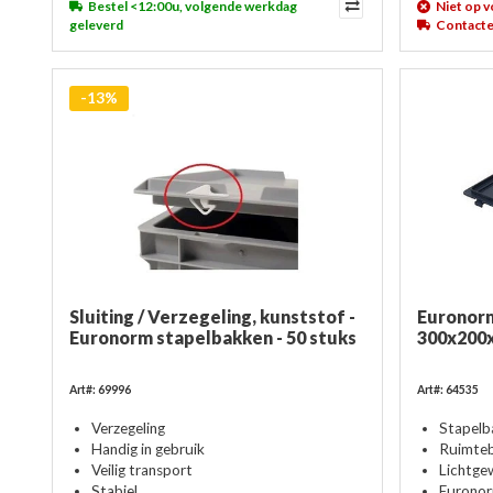
Bestel <12:00u, volgende werkdag
Niet op 
geleverd
Contacte
-13%
Sluiting / Verzegeling, kunststof -
Euronorm
Euronorm stapelbakken - 50 stuks
300x200x
Art#: 69996
Art#: 64535
Verzegeling
Stapelb
Handig in gebruik
Ruimte
Veilig transport
Lichtge
Stabiel
Eurono