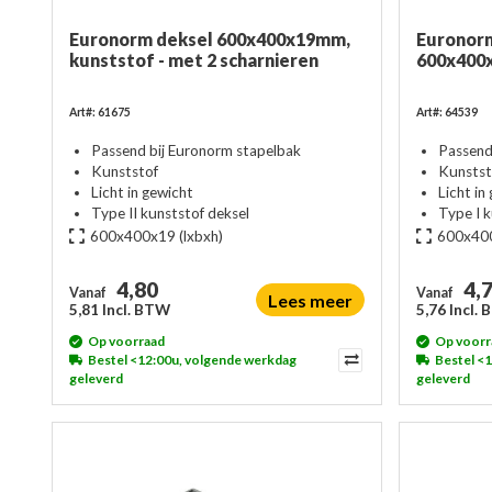
Euronorm deksel 600x400x19mm,
Euronorm
kunststof - met 2 scharnieren
600x400x
Art#: 61675
Art#: 64539
Passend bij Euronorm stapelbak
Passend
Kunststof
Kunstst
Licht in gewicht
Licht in
Type II kunststof deksel
Type I k
600x400x19
(lxbxh)
600x40
4,80
4,
Vanaf
Vanaf
Lees meer
5,81 Incl. BTW
5,76 Incl.
Op voorraad
Op voorr
Bestel <12:00u, volgende werkdag
Bestel <
geleverd
geleverd