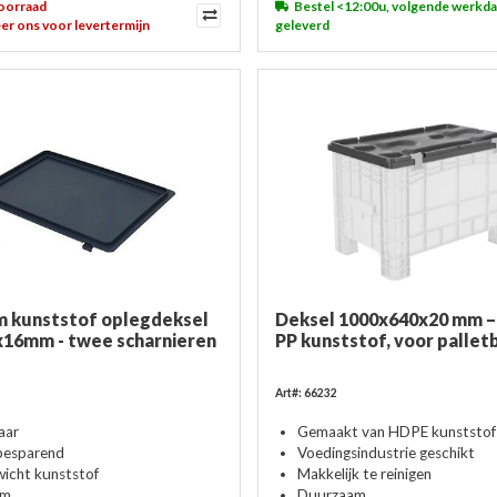
voorraad
Bestel <12:00u, volgende werkd
er ons voor levertermijn
geleverd
 kunststof oplegdeksel
Deksel 1000x640x20 mm –
16mm - twee scharnieren
PP kunststof, voor palle
Art#: 66232
aar
Gemaakt van HDPE kunststof
besparend
Voedingsindustrie geschikt
wicht kunststof
Makkelijk te reinigen
rm
Duurzaam