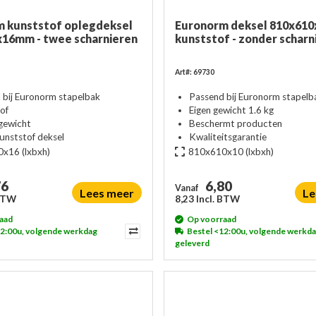
 kunststof oplegdeksel
Euronorm deksel 810x61
16mm - twee scharnieren
kunststof - zonder scharn
Art#: 69730
 bij Euronorm stapelbak
Passend bij Euronorm stapelb
of
Eigen gewicht 1.6 kg
 gewicht
Beschermt producten
unststof deksel
Kwaliteitsgarantie
0x16
(lxbxh)
810x610x10
(lxbxh)
76
6,80
Vanaf
Lees meer
Le
 BTW
8,23 Incl. BTW
aad
Op voorraad
12:00u, volgende werkdag
Bestel <12:00u, volgende werkd
geleverd