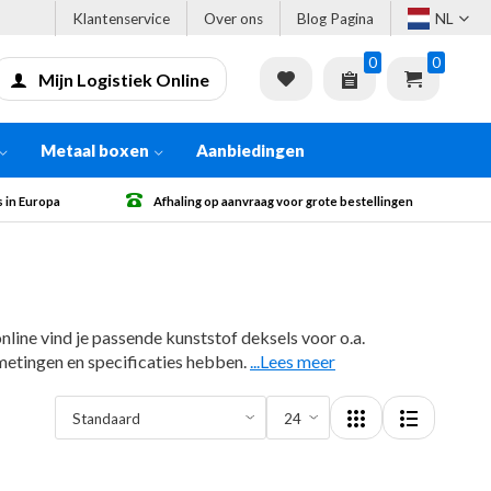
Klantenservice
Over ons
Blog Pagina
NL
0
0
Mijn Logistiek Online
Metaal boxen
Aanbiedingen
 bestellingen
Gratis verzending vanaf € 500 excl. BTW
nline vind je passende kunststof deksels voor o.a.
fmetingen en specificaties hebben.
...Lees meer