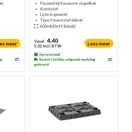
ak
Passend bij Euronorm stapelbak
Kunststof
Licht in gewicht
Type II kunststof deksel
600x400x19
(lxbxh)
4,40
Vanaf
es meer
Lees meer
5,32 Incl. BTW
Op voorraad
ag
Bestel <12:00u, volgende werkdag
geleverd