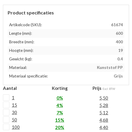
Product specificaties
Artikelcode (SKU):
61674
Lengte (mm):
600
Breedte (mm):
400
Hoogte (mm):
19
Gewicht (kg):
0.4
Materiaal:
Kunststof PP
Materiaal specificatie:
Grijs
Aantal
Korting
Prijs
Excl. BTW
1
0%
5,50
15
4%
5,28
30
7%
5,12
50
15%
4,68
100
20%
4,40