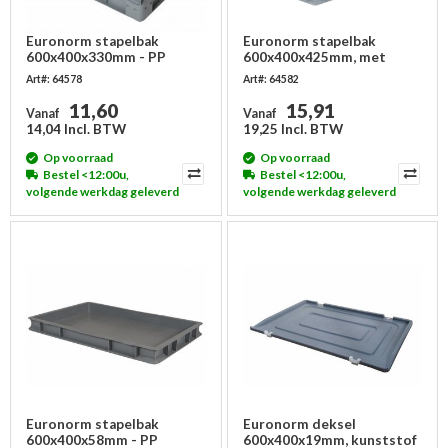
Euronorm stapelbak
Euronorm stapelbak
600x400x330mm - PP
600x400x425mm, met
grijpopening
Art#: 64578
Art#: 64582
11,60
15,91
Vanaf
Vanaf
14,04 Incl. BTW
19,25 Incl. BTW
Op voorraad
Op voorraad
Bestel <12:00u,
Bestel <12:00u,
volgende werkdag geleverd
volgende werkdag geleverd
Euronorm stapelbak
Euronorm deksel
600x400x58mm - PP
600x400x19mm, kunststof