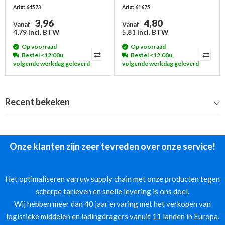
- met 2 scharnieren
Art#: 64573
Art#: 61675
3,96
4,80
Vanaf
Vanaf
4,79 Incl. BTW
5,81 Incl. BTW
Op voorraad
Op voorraad
Bestel <12:00u,
Bestel <12:00u,
volgende werkdag geleverd
volgende werkdag geleverd
Recent bekeken
Onze klanten zijn zeer tevreden over onze service!
Het optimaliseren van uw supply chain met onze producten tegen
scherpe tarieven en snelle levering is ons doel.
Wij hebben meer dan 40 jaar ervaring met het verkopen van
logistieke middelen en ladingdragers vanuit 11 landen in Europa.