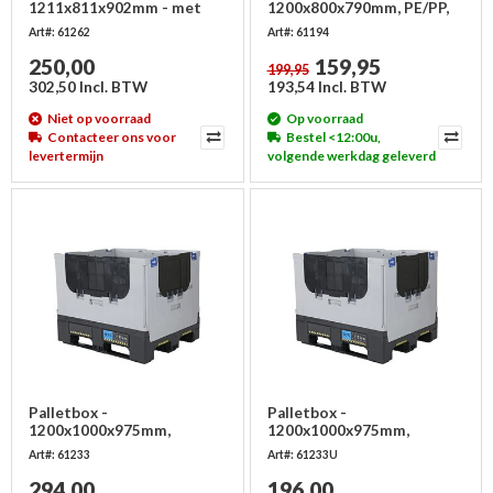
1211x811x902mm - met
1200x800x790mm, PE/PP,
deur bovenzijde
opvouwbaar
Art#: 61262
Art#: 61194
250,00
159,95
199,95
302,50 Incl. BTW
193,54 Incl. BTW
Niet op voorraad
Op voorraad
Contacteer ons voor
Bestel <12:00u,
levertermijn
volgende werkdag geleverd
Palletbox -
Palletbox -
1200x1000x975mm,
1200x1000x975mm,
opvouwbaar
opvouwbaar, gebruikt
Art#: 61233
Art#: 61233U
294,00
196,00