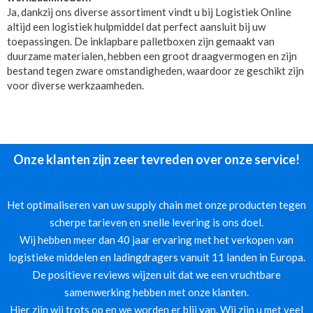
Ja, dankzij ons diverse assortiment vindt u bij Logistiek Online
altijd een logistiek hulpmiddel dat perfect aansluit bij uw
toepassingen. De inklapbare palletboxen zijn gemaakt van
duurzame materialen, hebben een groot draagvermogen en zijn
bestand tegen zware omstandigheden, waardoor ze geschikt zijn
voor diverse werkzaamheden.
Onze klanten zijn zeer tevreden over onze service!
Het optimaliseren van uw supply chain met onze producten tegen
scherpe tarieven en snelle levering is ons doel.
Wij hebben meer dan 40 jaar ervaring met het verkopen van
logistieke middelen en ladingdragers vanuit 11 landen in Europa.
De positieve reviews wijzen uit dat we een vruchtbare
samenwerking hebben met onze klanten.
Hier zijn wij trots op en we worden er blij van. Wij zijn u met veel