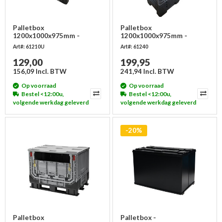
Palletbox
Palletbox
1200x1000x975mm -
1200x1000x975mm -
inklapbaar, gebruikt
inklapbaar
Art#: 61210U
Art#: 61240
129,00
199,95
156,09 Incl. BTW
241,94 Incl. BTW
Op voorraad
Op voorraad
Bestel <12:00u,
Bestel <12:00u,
volgende werkdag geleverd
volgende werkdag geleverd
-20%
Palletbox
Palletbox -