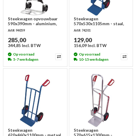
Steekwagen opvouwbaar
Steekwagen
590x390mm - aluminium,
570x530x1105mm - staal,
200kg
steek 320x250mm
Art#: 94059
Art#: 74201
285,00
129,00
344,85 Incl. BTW
156,09 Incl. BTW
Op voorraad
Op voorraad
5-7 werkdagen
10-15 werkdagen
Steekwagen
Steekwagen
620x460x1100mm - metaal,
570x615x1300mm -