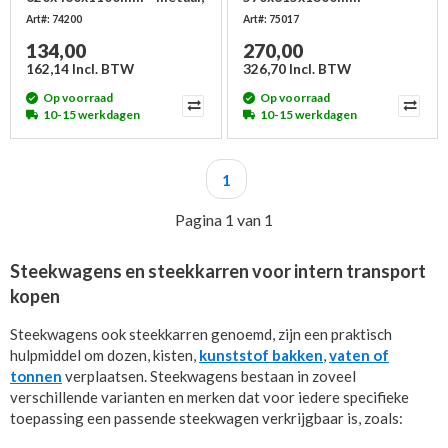
steek 400x150mm
aluminium, steek
Art#: 74200
Art#: 75017
320x250mm
134,00
270,00
162,14 Incl. BTW
326,70 Incl. BTW
Op voorraad
Op voorraad
10-15 werkdagen
10-15 werkdagen
1
Pagina 1 van 1
Steekwagens en steekkarren voor intern transport
kopen
Steekwagens ook steekkarren genoemd, zijn een praktisch
hulpmiddel om dozen, kisten,
kunststof bakken
,
vaten of
tonnen
verplaatsen. Steekwagens bestaan in zoveel
verschillende varianten en merken dat voor iedere specifieke
toepassing een passende steekwagen verkrijgbaar is, zoals: