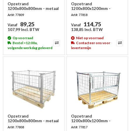
Opzetrand
Opzetrand
1200x800x800mm - metaal
1200x800x1200mm -
- groen gelakt, inklapbaar
metaal - groen gelakt,
Art#: 77809
Art#: 77818
inklapbaar
89,25
114,75
Vanaf
Vanaf
107,99 Incl. BTW
138,85 Incl. BTW
Op voorraad
Niet op voorraad
Bestel <12:00u,
Contacteer ons voor
volgende werkdag geleverd
levertermijn
Opzetrand
Opzetrand
1200x800x800mm - metaal
1200x800x1200mm -
- verzinkt, inklapbaar
metaal - verzinkt,
Art#: 77808
Art#: 77817
inklapbaar