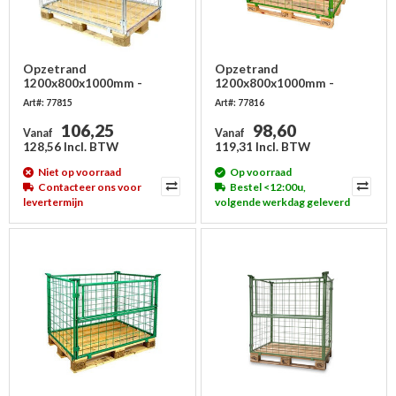
Opzetrand
Opzetrand
1200x800x1000mm -
1200x800x1000mm -
metaal - verzinkt,
metaal - groen gelakt,
Art#: 77815
Art#: 77816
inklapbaar
inklapbaar
106,25
98,60
Vanaf
Vanaf
128,56 Incl. BTW
119,31 Incl. BTW
Niet op voorraad
Op voorraad
Contacteer ons voor
Bestel <12:00u,
levertermijn
volgende werkdag geleverd