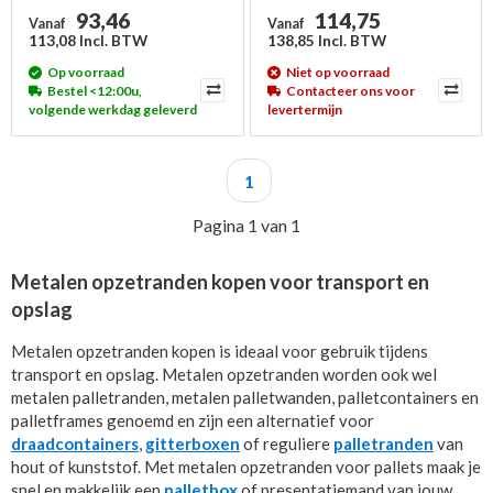
93,46
114,75
Vanaf
Vanaf
113,08 Incl. BTW
138,85 Incl. BTW
Op voorraad
Niet op voorraad
Bestel <12:00u,
Contacteer ons voor
volgende werkdag geleverd
levertermijn
1
Pagina 1 van 1
Metalen opzetranden kopen voor transport en
opslag
Metalen opzetranden kopen is ideaal voor gebruik tijdens
transport en opslag. Metalen opzetranden worden ook wel
metalen palletranden, metalen palletwanden, palletcontainers en
palletframes genoemd en zijn een alternatief voor
draadcontainers
,
gitterboxen
of reguliere
palletranden
van
hout of kunststof. Met metalen opzetranden voor pallets maak je
snel en makkelijk een
palletbox
of presentatiemand van jouw