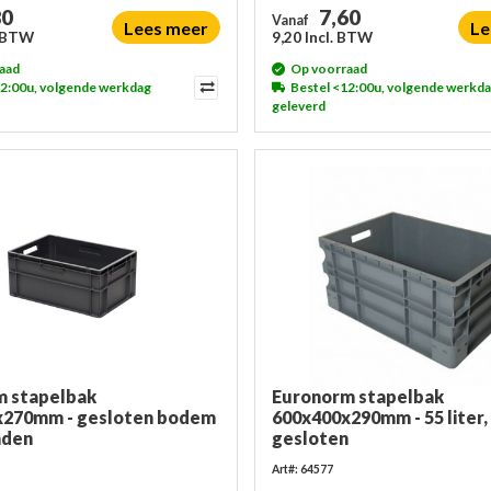
80
7,60
Vanaf
Lees meer
Le
. BTW
9,20 Incl. BTW
aad
Op voorraad
12:00u, volgende werkdag
Bestel <12:00u, volgende werkd
geleverd
m stapelbak
Euronorm stapelbak
x270mm - gesloten bodem
600x400x290mm - 55 liter,
nden
gesloten
Art#: 64577