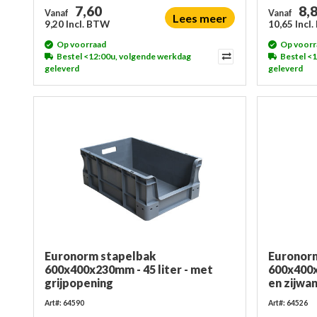
7,60
8,
Vanaf
Vanaf
Lees meer
9,20 Incl. BTW
10,65 Incl
Op voorraad
Op voorr
Bestel <12:00u, volgende werkdag
Bestel <
geleverd
geleverd
Euronorm stapelbak
Euronor
600x400x230mm - 45 liter - met
600x400
grijpopening
en zijwa
Art#: 64590
Art#: 64526