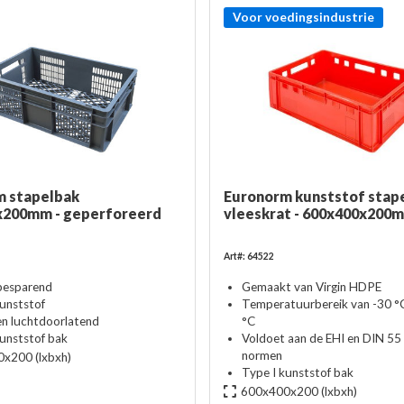
Voor voedingsindustrie
m stapelbak
Euronorm kunststof stape
x200mm - geperforeerd
vleeskrat - 600x400x200
Art#: 64522
besparend
Gemaakt van Virgin HDPE
kunststof
Temperatuurbereik van -30 °C
en luchtdoorlatend
°C
kunststof bak
Voldoet aan de EHI en DIN 55
normen
0x200
(lxbxh)
Type I kunststof bak
600x400x200
(lxbxh)