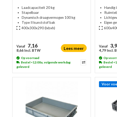
Laadcapaciteit 20 kg
Handig i
Stapelbaar
Ruimte
Dynamisch draagvermogen 100 kg
Lichtge
Type II kunststof bak
Eigen g
400x300x290
(lxbxh)
600x40
7,16
3,
Vanaf
Vanaf
Lees meer
8,66 Incl. BTW
4,79 Incl.
Op voorraad
Op voorr
Bestel <12:00u, volgende werkdag
Bestel <
geleverd
geleverd
Voor voe