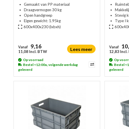
Gemaakt van PP materiaal
Ruimte
Draagvermogen 30 kg
Makkeli
Open handgreep
Stevig 
Eigen gewicht: 1.95kg
Type I 
600x400x230
(lxbxh)
600x40
9,16
10
Vanaf
Vanaf
Lees meer
11,08 Incl. BTW
12,83 Incl
Op voorraad
Op voorr
Bestel <12:00u, volgende werkdag
Bestel <
geleverd
geleverd