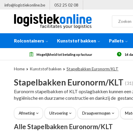
info@logistiekonline.be
052 25 02 08
Rolcontainers
Kunststof bakken
Pallets
14 dagen herroepingsrecht, na ontvangst
Meer
Home
Kunststof bakken
Stapelbakken Euronorm/KLT
Stapelbakken Euronorm/KLT
(31
Euronorm stapelbakken of KLT opslagbakken kunnen een zee
hygiënische en duurzame constructie en dankzij de gestand
Afmeting
Uitvoering
Draagvermogen
Mate
Alle Stapelbakken Euronorm/KLT