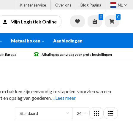
Klantenservice
Over ons
Blog Pagina
NL
0
0
Mijn Logistiek Online
Metaal boxen
Aanbiedingen
 bestellingen
Gratis verzending vanaf € 500 excl. BTW
m bakken zijn eenvoudig te stapelen, voorzien van een
rt en opslag van goederen.
...Lees meer