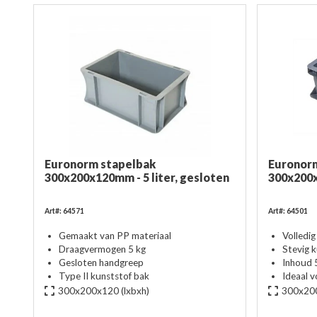
Euronorm stapelbak
Euronor
300x200x120mm - 5 liter, gesloten
300x200
Art#: 64571
Art#: 64501
Gemaakt van PP materiaal
Volledig
Draagvermogen 5 kg
Stevig 
Gesloten handgreep
Inhoud 5
Type II kunststof bak
Ideaal v
300x200x120
(lxbxh)
300x20