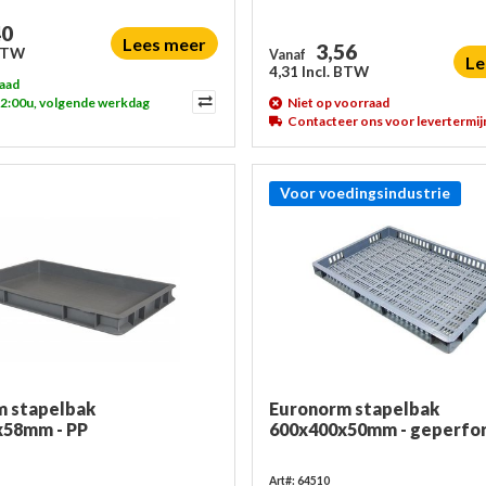
40
Lees meer
3,56
 BTW
Vanaf
Le
4,31 Incl. BTW
aad
12:00u, volgende werkdag
Niet op voorraad
Contacteer ons voor levertermij
Voor voedingsindustrie
m stapelbak
Euronorm stapelbak
x58mm - PP
600x400x50mm - geperfo
Art#: 64510