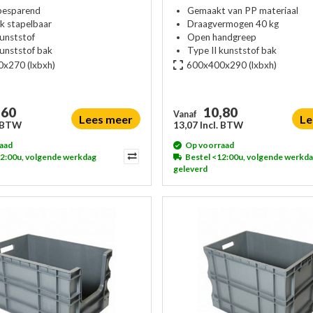
besparend
Gemaakt van PP materiaal
jk stapelbaar
Draagvermogen 40 kg
kunststof
Open handgreep
kunststof bak
Type II kunststof bak
0x270
(lxbxh)
600x400x290
(lxbxh)
,60
10,80
Vanaf
Lees meer
Le
. BTW
13,07 Incl. BTW
aad
Op voorraad
12:00u, volgende werkdag
Bestel <12:00u, volgende werkd
geleverd