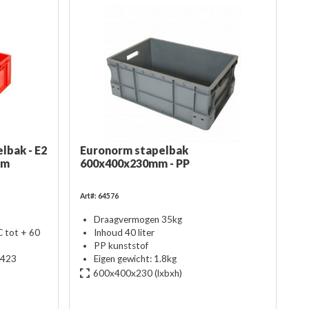
lbak - E2
Euronorm stapelbak
mm
600x400x230mm - PP
Art#: 64576
Draagvermogen 35kg
 tot + 60
Inhoud 40 liter
PP kunststof
 423
Eigen gewicht: 1.8kg
600x400x230
(lxbxh)