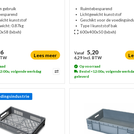
n gebruik
Ruimtebesparend
besparend
Lichtgewicht kunststof
wicht kunststof
Geschikt voor de voedingsindu
ewicht: 0.87kg
Type I kunststof bak
0x58
(lxbxh)
600x400x50
(lxbxh)
96
5,20
Vanaf
Lees meer
Le
 BTW
6,29 Incl. BTW
aad
Op voorraad
12:00u, volgende werkdag
Bestel <12:00u, volgende werkd
geleverd
dingsindustrie