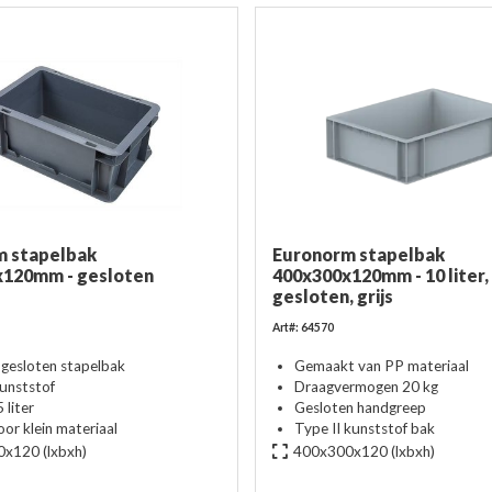
m stapelbak
Euronorm stapelbak
x120mm - gesloten
400x300x120mm - 10 liter,
gesloten, grijs
Art#: 64570
 gesloten stapelbak
Gemaakt van PP materiaal
kunststof
Draagvermogen 20 kg
 liter
Gesloten handgreep
oor klein materiaal
Type II kunststof bak
0x120
(lxbxh)
400x300x120
(lxbxh)