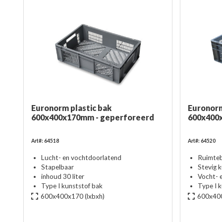
Euronorm plastic bak
Euronor
600x400x170mm - geperforeerd
600x400
Art#: 64518
Art#: 64520
Lucht- en vochtdoorlatend
Ruimte
Stapelbaar
Stevig 
inhoud 30 liter
Vocht- 
Type I kunststof bak
Type I 
600x400x170
(lxbxh)
600x40