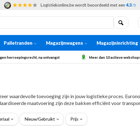
Logistiekonline.be wordt beoordeeld met een
4.3
/5
Palletranden
Magazijnwagens
Magazijninrichting
 dan 10 actieve webshops in Europa
Afhaling op aanvraag voor grote
)
r waardevolle toevoeging zijn in jouw logistieke proces. Euronor
aardiseerde maatvoering zijn deze bakken efficiënt voor transpo
riaal
Nieuw/Gebruikt
Prijs