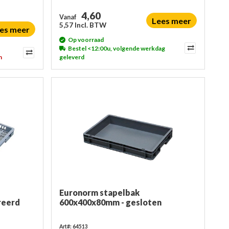
4,60
Vanaf
Lees meer
5,57 Incl. BTW
es meer
Op voorraad
Bestel <12:00u, volgende werkdag
n
geleverd
Euronorm stapelbak
reerd
600x400x80mm - gesloten
Art#: 64513