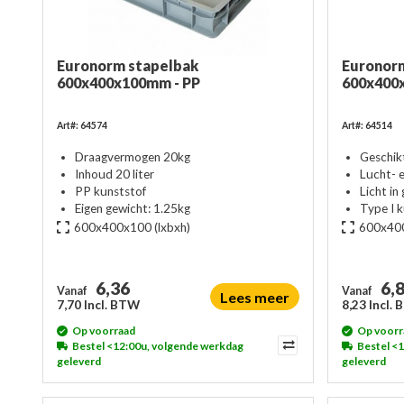
Euronorm stapelbak
Euronorm
600x400x100mm - PP
600x400
Art#: 64574
Art#: 64514
Draagvermogen 20kg
Geschik
Inhoud 20 liter
Lucht- 
PP kunststof
Licht in
Eigen gewicht: 1.25kg
Type I 
600x400x100
(lxbxh)
600x40
6,36
6,
Vanaf
Vanaf
Lees meer
7,70 Incl. BTW
8,23 Incl.
Op voorraad
Op voorr
Bestel <12:00u, volgende werkdag
Bestel <
geleverd
geleverd