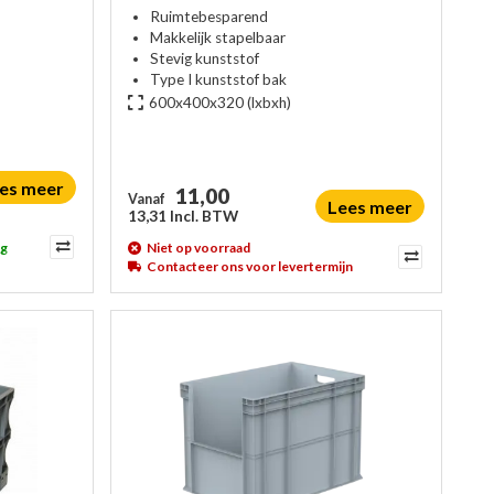
Ruimtebesparend
Makkelijk stapelbaar
Stevig kunststof
Type I kunststof bak
600x400x320
(lxbxh)
es meer
11,00
Vanaf
Lees meer
13,31 Incl. BTW
ag
Niet op voorraad
Contacteer ons voor levertermijn