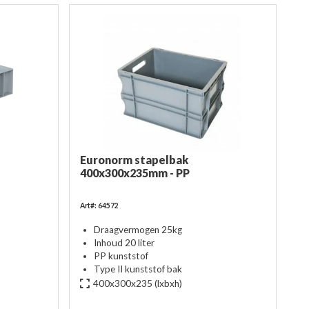
Euronorm stapelbak
400x300x235mm - PP
Art#: 64572
Draagvermogen 25kg
Inhoud 20 liter
PP kunststof
Type II kunststof bak
400x300x235
(lxbxh)