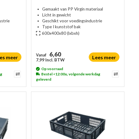
Gemaakt van PP Virgin materiaal
Licht in gewicht
strie
Geschikt voor voedingsindustrie
Type I kunststof bak
600x400x80
(lxbxh)
6,60
Vanaf
es meer
Lees meer
7,99 Incl. BTW
Op voorraad
ag
Bestel <12:00u, volgende werkdag
geleverd