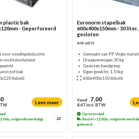
 plastic bak
Euronorm stapelbak
x120mm - Geperforeerd
600x400x150mm - 30 liter,
gesloten
Art#: 64575
t voor voedingsindustrie
Gemaakt van PP Virgin materi
en vochtdoorlatend
Draagvermogen 30 kg
 gewicht
Gesloten handgreep
kunststof bak
Eigen gewicht: 1.55kg
0x120
(lxbxh)
600x400x150
(lxbxh)
80
7,00
Vanaf
Lees meer
Le
 BTW
8,47 Incl. BTW
aad
Op voorraad
12:00u, volgende werkdag
Bestel <12:00u, volgende werkd
geleverd