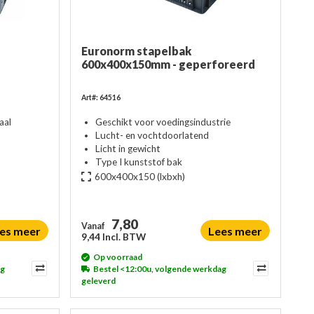
Euronorm stapelbak
600x400x150mm - geperforeerd
Art#: 64516
aal
Geschikt voor voedingsindustrie
Lucht- en vochtdoorlatend
Licht in gewicht
Type I kunststof bak
600x400x150
(lxbxh)
7,80
Vanaf
es meer
Lees meer
9,44 Incl. BTW
Op voorraad
ag
Bestel <12:00u, volgende werkdag
geleverd