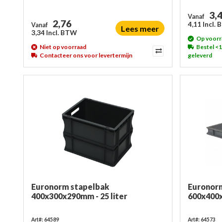
3,
Vanaf
2,76
4,11 Incl.
Vanaf
Lees meer
3,34 Incl. BTW
Op voorr
Niet op voorraad
Bestel <
Contacteer ons voor levertermijn
geleverd
Euronorm stapelbak
Euronor
400x300x290mm - 25 liter
600x400
Art#: 64589
Art#: 64573