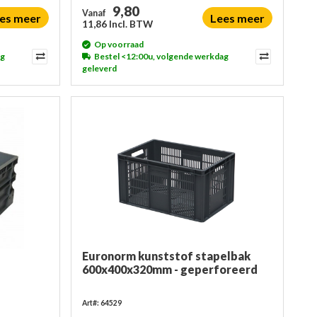
9,80
Vanaf
es meer
Lees meer
11,86 Incl. BTW
Op voorraad
ag
Bestel <12:00u, volgende werkdag
geleverd
Euronorm kunststof stapelbak
600x400x320mm - geperforeerd
Art#: 64529