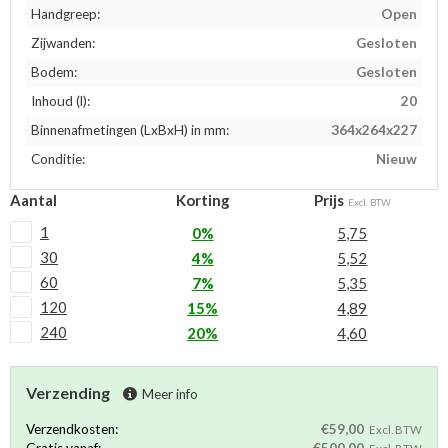
Handgreep:
Open
Zijwanden:
Gesloten
Bodem:
Gesloten
Inhoud (l):
20
Binnenafmetingen (LxBxH) in mm:
364x264x227
Conditie:
Nieuw
Aantal
Korting
Prijs
Excl. BTW
1
0%
5,75
30
4%
5,52
60
7%
5,35
120
15%
4,89
240
20%
4,60
Verzending
Meer info
Verzendkosten:
€59,00
Excl. BTW