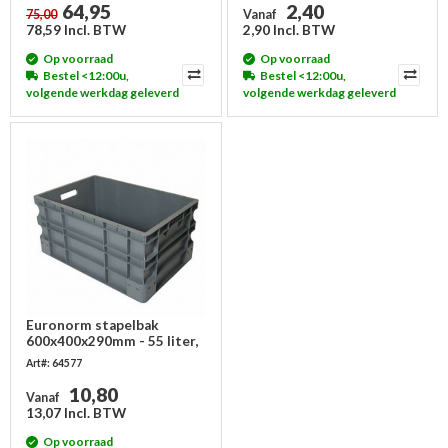
64,95
2,40
75,00
Vanaf
78,59 Incl. BTW
2,90 Incl. BTW
Op voorraad
Op voorraad
Bestel <12:00u,
Bestel <12:00u,
volgende werkdag geleverd
volgende werkdag geleverd
Euronorm stapelbak
600x400x290mm - 55 liter,
gesloten
Art#: 64577
10,80
Vanaf
13,07 Incl. BTW
Op voorraad