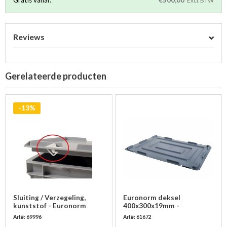
Gratis vanaf:
€500,00
Excl. BTW
Reviews
Gerelateerde producten
-13%
Sluiting / Verzegeling,
Euronorm deksel
kunststof - Euronorm
400x300x19mm -
stapelbakken - 50 stuks
kunststof, zonder
Art#: 69996
Art#: 61672
scharnieren