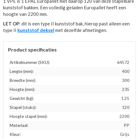
1 VPE is 1 EPAL Europallet met daarop 120 van deze stapelbare
kunststof bakken. Een volledig geladen Europallet heeft een
hoogte van 2200 mm.
LET OP
: dit is een type II kunststof bak, hierop past alleen een
type II
kunststof deksel
met dezelfde afmetingen.
Product specificaties
Artikelnummer (SKU):
64572
Lengte (mm):
400
Breedte (mm):
300
Hoogte (mm):
235
Gewicht (kg):
1.25
Stapel (stuks):
120
Hoogte stapel (mm):
2200
Materiaal:
PP
Kleur:
Grijs