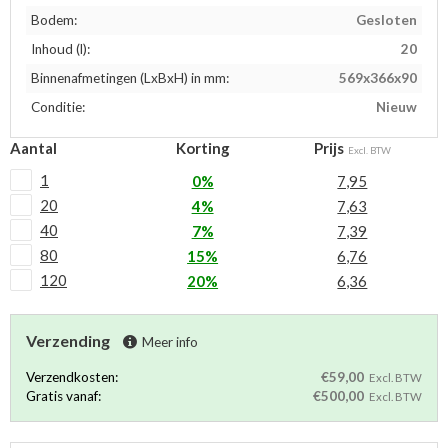
Bodem:
Gesloten
Inhoud (l):
20
Binnenafmetingen (LxBxH) in mm:
569x366x90
Conditie:
Nieuw
Aantal
Korting
Prijs
Excl. BTW
1
0%
7,95
20
4%
7,63
40
7%
7,39
80
15%
6,76
120
20%
6,36
Verzending
Meer info
Verzendkosten:
€59,00
Excl. BTW
Gratis vanaf:
€500,00
Excl. BTW