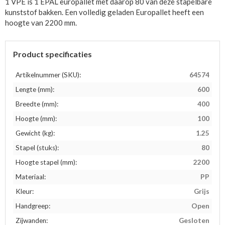
1 VPE is 1 EPAL europallet met daarop 80 van deze stapelbare
kunststof bakken. Een volledig geladen Europallet heeft een
hoogte van 2200 mm.
Product specificaties
Artikelnummer (SKU):
64574
Lengte (mm):
600
Breedte (mm):
400
Hoogte (mm):
100
Gewicht (kg):
1.25
Stapel (stuks):
80
Hoogte stapel (mm):
2200
Materiaal:
PP
Kleur:
Grijs
Handgreep:
Open
Zijwanden:
Gesloten