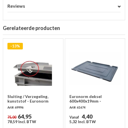
Reviews
Gerelateerde producten
-13%
Sluiting / Verzegeling,
Euronorm deksel
kunststof - Euronorm
600x400x19mm -
stapelbakken - 50 stuks
kunststof, zonder
Art#: 69996
Art#: 61674
scharnieren
64,95
4,40
75,00
Vanaf
78,59 Incl. BTW
5,32 Incl. BTW