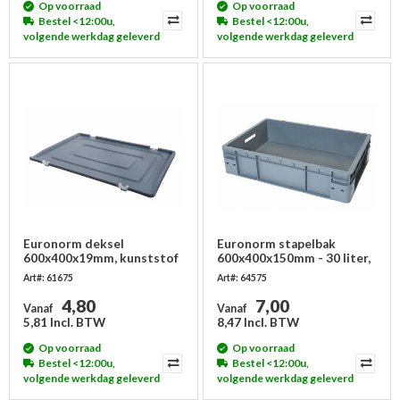
Op voorraad
Op voorraad
Bestel <12:00u,
Bestel <12:00u,
volgende werkdag geleverd
volgende werkdag geleverd
Euronorm deksel
Euronorm stapelbak
600x400x19mm, kunststof
600x400x150mm - 30 liter,
- met 2 scharnieren
gesloten
Art#: 61675
Art#: 64575
4,80
7,00
Vanaf
Vanaf
5,81 Incl. BTW
8,47 Incl. BTW
Op voorraad
Op voorraad
Bestel <12:00u,
Bestel <12:00u,
volgende werkdag geleverd
volgende werkdag geleverd