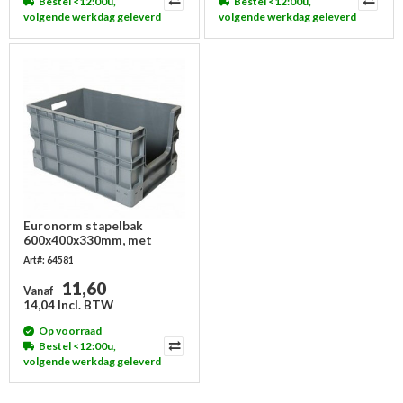
Bestel <12:00u,
Bestel <12:00u,
volgende werkdag geleverd
volgende werkdag geleverd
Euronorm stapelbak
600x400x330mm, met
grijpopening
Art#: 64581
11,60
Vanaf
14,04 Incl. BTW
Op voorraad
Bestel <12:00u,
volgende werkdag geleverd