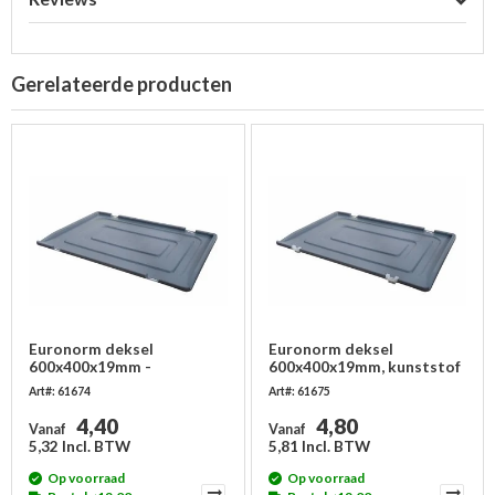
Gerelateerde producten
Euronorm deksel
Euronorm deksel
600x400x19mm -
600x400x19mm, kunststof
kunststof, zonder
- met 2 scharnieren
Art#: 61674
Art#: 61675
scharnieren
4,40
4,80
Vanaf
Vanaf
5,32 Incl. BTW
5,81 Incl. BTW
Op voorraad
Op voorraad