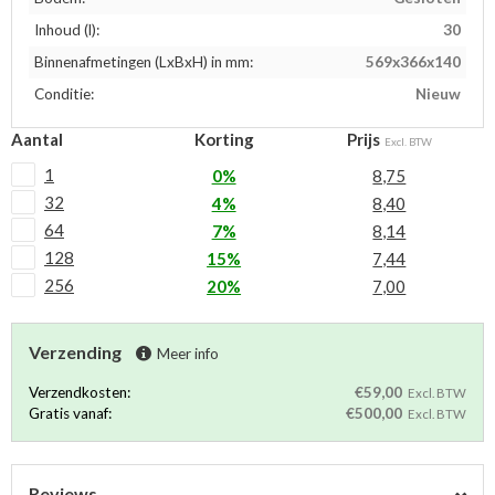
Inhoud (l):
30
Binnenafmetingen (LxBxH) in mm:
569x366x140
Conditie:
Nieuw
Aantal
Korting
Prijs
Excl. BTW
1
0%
8,75
32
4%
8,40
64
7%
8,14
128
15%
7,44
256
20%
7,00
Verzending
Meer info
Verzendkosten:
€59,00
Excl. BTW
Gratis vanaf:
€500,00
Excl. BTW
Reviews