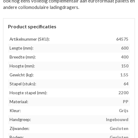
ook nog eens volledig complementair aan euroformaat pallets en
andere collomodulaire ladingdragers.
Product specificaties
Artikelnummer (SKU):
64575
Lengte (mm):
600
Breedte (mm):
400
Hoogte (mm):
150
Gewicht (kg):
1.55
Stapel (stuks):
64
Hoogte stapel (mm):
2200
Materiaal:
PP
Kleur:
Grijs
Handgreep:
Ingebouwd
Zijwanden:
Gesloten
Bodem:
Gesloten