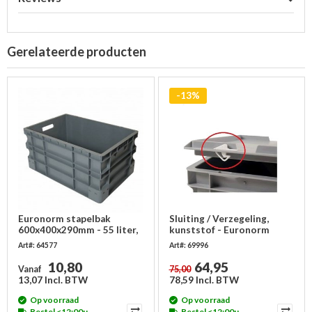
Gerelateerde producten
-13%
Euronorm stapelbak
Sluiting / Verzegeling,
600x400x290mm - 55 liter,
kunststof - Euronorm
gesloten
stapelbakken - 50 stuks
Art#: 64577
Art#: 69996
10,80
64,95
Vanaf
75,00
13,07 Incl. BTW
78,59 Incl. BTW
Op voorraad
Op voorraad
Bestel <12:00u,
Bestel <12:00u,