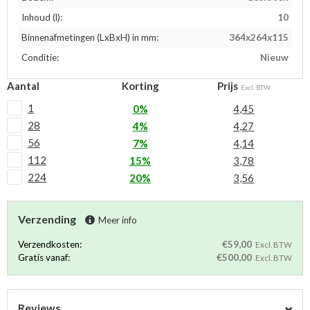
Inhoud (l):
10
Binnenafmetingen (LxBxH) in mm:
364x264x115
Conditie:
Nieuw
Aantal
Korting
Prijs
Excl. BTW
1
0%
4,45
28
4%
4,27
56
7%
4,14
112
15%
3,78
224
20%
3,56
Verzending
Meer info
Verzendkosten:
€59,00
Excl. BTW
Gratis vanaf:
€500,00
Excl. BTW
Reviews