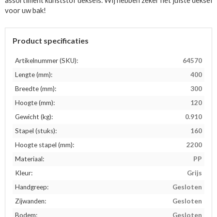
assortiment kunststof deksels. Wij hebben zeker het juiste deksel
voor uw bak!
Product specificaties
Artikelnummer (SKU):
64570
Lengte (mm):
400
Breedte (mm):
300
Hoogte (mm):
120
Gewicht (kg):
0.910
Stapel (stuks):
160
Hoogte stapel (mm):
2200
Materiaal:
PP
Kleur:
Grijs
Handgreep:
Gesloten
Zijwanden:
Gesloten
Bodem:
Gesloten