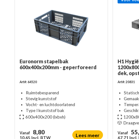
Euronorm stapelbak
H1 Hygië
600x400x200mm - geperforeerd
1200x800
dek, ops
Art#: 64520
Art#: 20831
Ruimtebesparend
Statisc
Stevig kunststof
Gemaakt
Vocht- en luchtdoorlatend
Tempera
Type I kunststof bak
Geschik
600x400x200
(lxbxh)
1200x8
Draagv
8,80
55
Vanaf
Vanaf
Lees meer
10,65 Incl. BTW
67,71 Incl