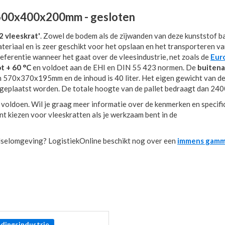
 600x400x200mm - gesloten
2 vleeskrat'
. Zowel de bodem als de zijwanden van deze kunststof ba
eriaal en is zeer geschikt voor het opslaan en het transporteren v
eferentie wanneer het gaat over de vleesindustrie, net zoals de
Eur
ot + 60 °C
en voldoet aan de EHI en DIN 55 423 normen. De
buiten
n 570x370x195mm en de inhoud is 40 liter. Het eigen gewicht van d
 geplaatst worden. De totale hoogte van de pallet bedraagt dan 2400
 voldoen. Wil je graag meer informatie over de kenmerken en specifi
t kiezen voor vleeskratten als je werkzaam bent in de
edselomgeving? LogistiekOnline beschikt nog over een
immens gamm
dingsindustrie