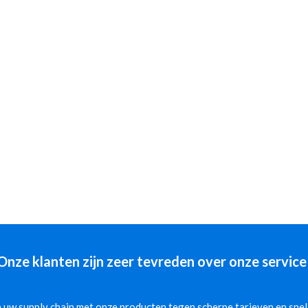
Onze klanten zijn zeer tevreden over onze service
 uw supply chain met onze producten tegen scherpe tarieven en snelle