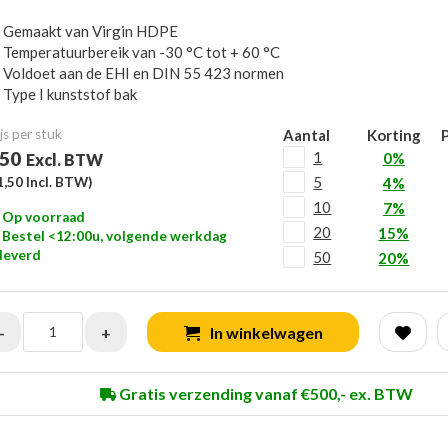
Gemaakt van Virgin HDPE
Temperatuurbereik van -30 °C tot + 60 °C
Voldoet aan de EHI en DIN 55 423 normen
Type I kunststof bak
js per stuk
Aantal
Korting
P
,50
1
0%
Excl. BTW
5
1,50
Incl. BTW)
4%
10
7%
Op voorraad
20
15%
Bestel <12:00u, volgende werkdag
leverd
50
20%
-
+
In winkelwagen
Gratis verzending vanaf €500,- ex. BTW