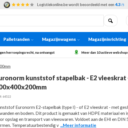
Logistiekonline.be wordt beoordeeld met een
4.3
/5
Palletranden
Magazijnwagens
Magazijninrichting
Meer dan 10 actieve webshops in Europa
Afhaling op a
x200mm
uronorm kunststof stapelbak - E2 vleeskrat 
00x400x200mm
#: 64522
nststof Euronorm E2-stapelbak (type I) - of E2 vleeskrat - met ges
jwanden en bodem. Dit product is gemaakt van HDPE materiaal en i
or opslag en transport van vleeswaren. Voldoet aan de EHI en DIN
rmen. Temperatuurbestendig v
...Meer informatie