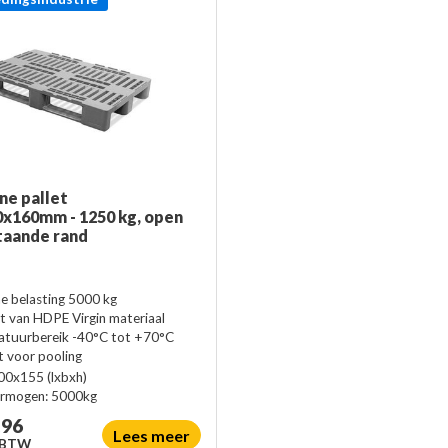
ne pallet
x160mm - 1250 kg, open
taande rand
he belasting 5000 kg
 van HDPE Virgin materiaal
tuurbereik -40°C tot +70°C
t voor pooling
00x155
(lxbxh)
ermogen:
5000kg
,96
Lees meer
. BTW