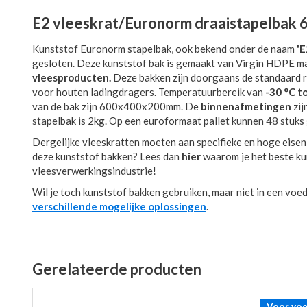
E2 vleeskrat/Euronorm draaistapelbak
Kunststof Euronorm stapelbak, ook bekend onder de naam
'E
gesloten. Deze kunststof bak is gemaakt van Virgin HDPE mat
vleesproducten.
Deze bakken zijn doorgaans de standaard r
voor houten ladingdragers. Temperatuurbereik van
-30 °C t
van de bak zijn 600x400x200mm. De
binnenafmetingen
zij
stapelbak is 2kg. Op een euroformaat pallet kunnen 48 stuks
Dergelijke vleeskratten moeten aan specifieke en hoge eisen
deze kunststof bakken? Lees dan
hier
waarom je het beste kun
vleesverwerkingsindustrie!
Wil je toch kunststof bakken gebruiken, maar niet in een vo
verschillende mogelijke oplossingen
.
Gerelateerde producten
Voor voe