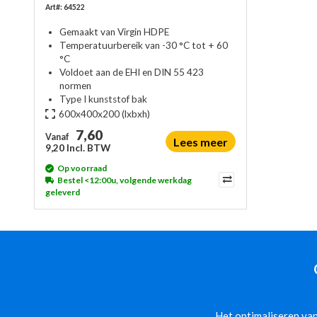
Art#: 64522
Gemaakt van Virgin HDPE
Temperatuurbereik van -30 °C tot + 60
°C
Voldoet aan de EHI en DIN 55 423
normen
Type I kunststof bak
600x400x200
(lxbxh)
7,60
Vanaf
Lees meer
9,20 Incl. BTW
Op voorraad
Bestel <12:00u, volgende werkdag
geleverd
Het optimaliseren van