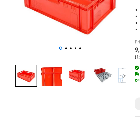
Pri
9
(
1
ge