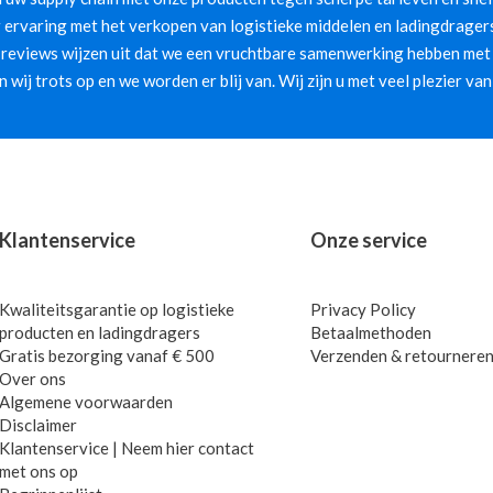
 ervaring met het verkopen van logistieke middelen en ladingdragers
 reviews wijzen uit dat we een vruchtbare samenwerking hebben met 
jn wij trots op en we worden er blij van. Wij zijn u met veel plezier van
Klantenservice
Onze service
Kwaliteitsgarantie op logistieke
Privacy Policy
producten en ladingdragers
Betaalmethoden
Gratis bezorging vanaf € 500
Verzenden & retournere
Over ons
Algemene voorwaarden
Disclaimer
Klantenservice | Neem hier contact
met ons op