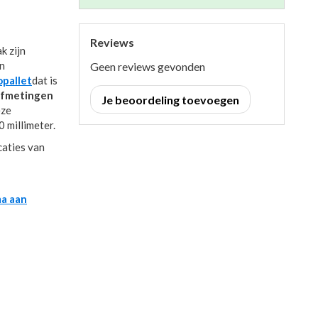
Reviews
k zijn
an
Geen reviews gevonden
opallet
dat is
afmetingen
Je beoordeling toevoegen
eze
 millimeter.
caties van
a aan