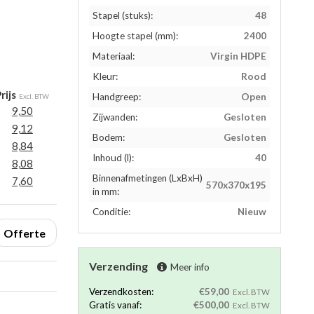
Stapel (stuks):
48
Hoogte stapel (mm):
2400
Materiaal:
Virgin HDPE
Kleur:
Rood
rijs
Handgreep:
Open
Excl. BTW
9,50
Zijwanden:
Gesloten
9,12
Bodem:
Gesloten
8,84
Inhoud (l):
40
8,08
Binnenafmetingen (LxBxH)
7,60
570x370x195
in mm:
Conditie:
Nieuw
Offerte
Verzending
Meer info
Verzendkosten:
€59,00
Excl. BTW
Gratis vanaf:
€500,00
Excl. BTW