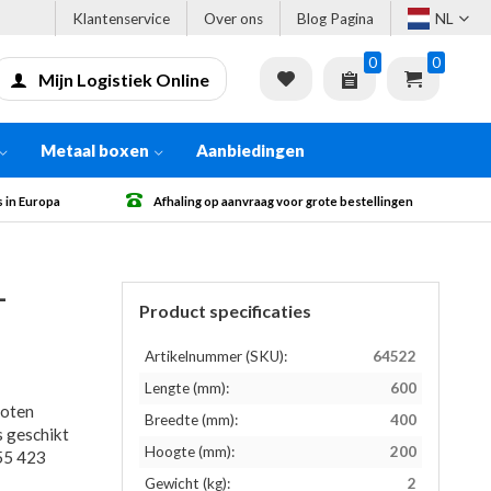
Klantenservice
Over ons
Blog Pagina
NL
0
0
Mijn Logistiek Online
Metaal boxen
Aanbiedingen
anvraag voor grote bestellingen
Gratis verzending vanaf € 500 excl.
-
Product specificaties
Artikelnummer (SKU):
64522
Lengte (mm):
600
loten
Breedte (mm):
400
s geschikt
Hoogte (mm):
200
 55 423
Gewicht (kg):
2