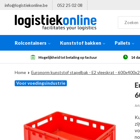
info@logistiekonline.be
052 25 02 08
Rolcontainers
Kunststof bakken
Pallets
betaling op factuur
14 dagen herroepingsrecht, na ontvangst
Home
Euronorm kunststof stapelbak - E2 vleeskrat - 600x400
Voor voedingsindustrie
E
6
Art
Ku
zi
vo
no