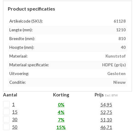
Product specificaties
Artikelcode (SKU):
61128
Lengte (mm):
1210
Breedte (mm):
810
Hoogte (mm):
40
Materiaal:
Kunststof
Materiaal specificatie:
HDPE (grijs)
Uitvoering:
Gesloten
Conditie:
Nieuw
Aantal
Korting
Prijs
Excl. BTW
1
0%
54,95
15
4%
52,75
30
7%
51,10
50
15%
46,71