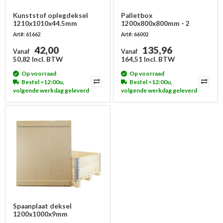
Kunststof oplegdeksel
Palletbox
1210x1010x44.5mm
1200x800x800mm - 2
sledes, gesloten
Art#: 61662
Art#: 66002
42,00
135,96
Vanaf
Vanaf
50,82 Incl. BTW
164,51 Incl. BTW
Op voorraad
Op voorraad
Bestel <12:00u,
Bestel <12:00u,
volgende werkdag geleverd
volgende werkdag geleverd
Spaanplaat deksel
1200x1000x9mm