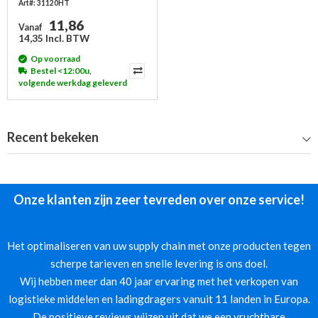
Art#: 31120HT
11,86
Vanaf
14,35 Incl. BTW
Op voorraad
Bestel <12:00u,
volgende werkdag geleverd
Recent bekeken
Onze klanten zijn zeer tevreden over onze service!
Het optimaliseren van uw supply chain met onze producten tegen
scherpe tarieven en snelle levering is ons doel.
Wij hebben meer dan 40 jaar ervaring met het verkopen van
logistieke middelen en ladingdragers vanuit 11 landen in Europa.
De positieve reviews wijzen uit dat we een vruchtbare