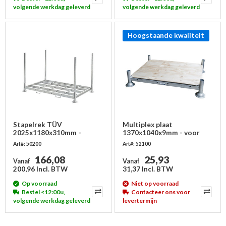
volgende werkdag geleverd
volgende werkdag geleverd
Hoogstaande kwaliteit
Stapelrek TÜV
Multiplex plaat
2025x1180x310mm -
1370x1040x9mm - voor
Dubbele palletplaats
enkel stapelrek
Art#: 50200
Art#: 52100
166,08
25,93
Vanaf
Vanaf
200,96 Incl. BTW
31,37 Incl. BTW
Op voorraad
Niet op voorraad
Bestel <12:00u,
Contacteer ons voor
volgende werkdag geleverd
levertermijn