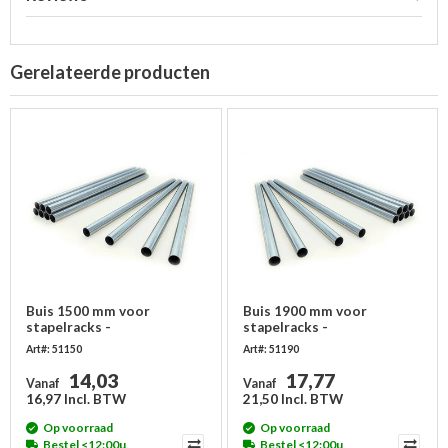
Gerelateerde producten
Buis 1500 mm voor
Buis 1900 mm voor
stapelracks -
stapelracks -
gegalvaniseerd
gegalvaniseerd
Art#: 51150
Art#: 51190
14,03
17,77
Vanaf
Vanaf
16,97 Incl. BTW
21,50 Incl. BTW
Op voorraad
Op voorraad
Bestel <12:00u,
Bestel <12:00u,