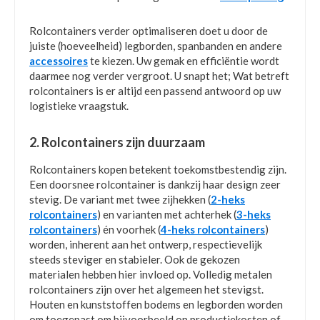
Rolcontainers verder optimaliseren doet u door de
juiste (hoeveelheid) legborden, spanbanden en andere
accessoires
te kiezen. Uw gemak en efficiëntie wordt
daarmee nog verder vergroot. U snapt het; Wat betreft
rolcontainers is er altijd een passend antwoord op uw
logistieke vraagstuk.
2. Rolcontainers zijn duurzaam
Rolcontainers kopen betekent toekomstbestendig zijn.
Een doorsnee rolcontainer is dankzij haar design zeer
stevig. De variant met twee zijhekken (
2-heks
rolcontainers
) en varianten met achterhek (
3-heks
rolcontainers
) én voorhek (
4-heks rolcontainers
)
worden, inherent aan het ontwerp, respectievelijk
steeds steviger en stabieler. Ook de gekozen
materialen hebben hier invloed op. Volledig metalen
rolcontainers zijn over het algemeen het stevigst.
Houten en kunststoffen bodems en legborden worden
om toegepast om bijvoorbeeld op productiekosten of