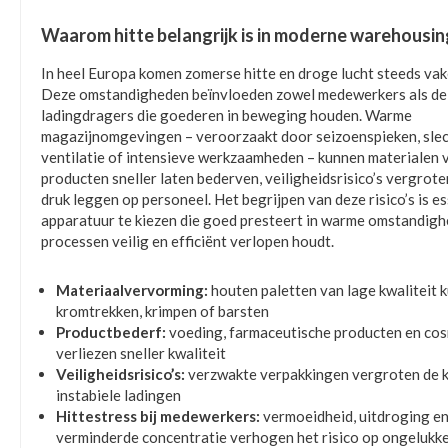
Waarom hitte belangrijk is in moderne warehousin
In heel Europa komen zomerse hitte en droge lucht steeds vak
Deze omstandigheden beïnvloeden zowel medewerkers als de
ladingdragers die goederen in beweging houden. Warme
magazijnomgevingen – veroorzaakt door seizoenspieken, sle
ventilatie of intensieve werkzaamheden – kunnen materialen 
producten sneller laten bederven, veiligheidsrisico’s vergrote
druk leggen op personeel. Het begrijpen van deze risico’s is e
apparatuur te kiezen die goed presteert in warme omstandig
processen veilig en efficiënt verlopen houdt.
Materiaalvervorming:
houten paletten van lage kwaliteit 
kromtrekken, krimpen of barsten
Productbederf:
voeding, farmaceutische producten en co
verliezen sneller kwaliteit
Veiligheidsrisico’s:
verzwakte verpakkingen vergroten de 
instabiele ladingen
Hittestress bij medewerkers:
vermoeidheid, uitdroging e
verminderde concentratie verhogen het risico op ongelukk