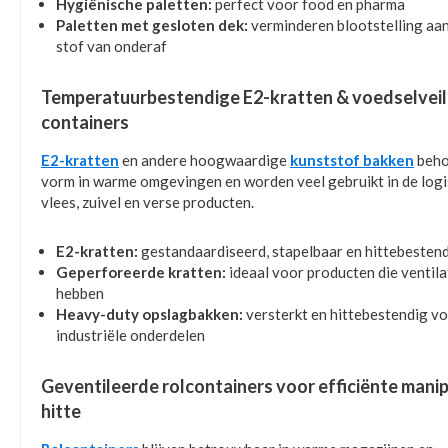
Hygiënische paletten:
perfect voor food en pharma
Paletten met gesloten dek:
verminderen blootstelling aan
stof van onderaf
Temperatuurbestendige E2-kratten & voedselveil
containers
E2-kratten
en andere hoogwaardige
kunststof bakken
beho
vorm in warme omgevingen en worden veel gebruikt in de logi
vlees, zuivel en verse producten.
E2-kratten:
gestandaardiseerd, stapelbaar en hittebesten
Geperforeerde kratten:
ideaal voor producten die ventila
hebben
Heavy-duty opslagbakken:
versterkt en hittebestendig v
industriële onderdelen
Geventileerde rolcontainers voor efficiënte manipu
hitte