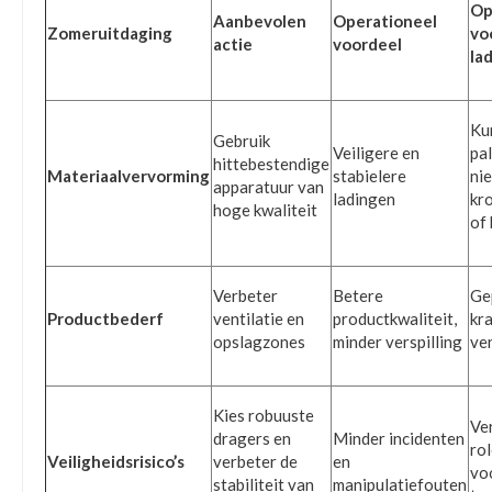
Op
Aanbevolen
Operationeel
Zomeruitdaging
vo
actie
voordeel
la
Ku
Gebruik
Veiligere en
pal
hittebestendige
Materiaalvervorming
stabielere
nie
apparatuur van
ladingen
kr
hoge kwaliteit
of
Verbeter
Betere
Ge
Productbederf
ventilatie en
productkwaliteit,
kr
opslagzones
minder verspilling
ven
Kies robuuste
Ve
dragers en
Minder incidenten
ro
Veiligheidsrisico’s
verbeter de
en
voo
stabiliteit van
manipulatiefouten