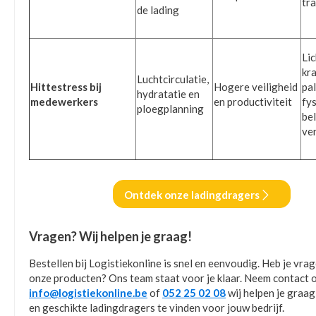
tr
de lading
Li
kr
Luchtcirculatie,
Hittestress bij
Hogere veiligheid
pal
hydratatie en
medewerkers
en productiviteit
fy
ploegplanning
be
ve
Ontdek onze ladingdragers
Vragen? Wij helpen je graag!
Bestellen bij Logistiekonline is snel en eenvoudig. Heb je vra
onze producten? Ons team staat voor je klaar. Neem contact o
info@logistiekonline.be
of
052 25 02 08
wij helpen je graa
en geschikte ladingdragers te vinden voor jouw bedrijf.