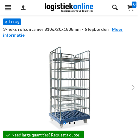
0
Terug
3-heks rolcontainer 810x720x1808mm - 6 legborden
Meer
informatie
Need large quantities? Request a quote!