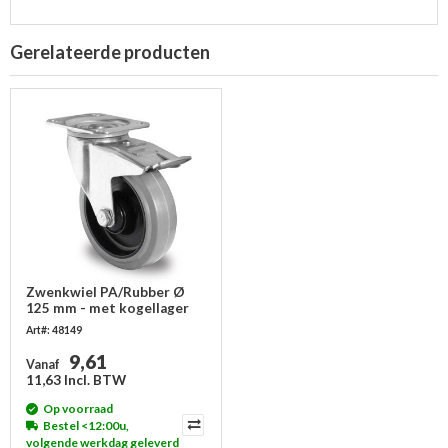
Gerelateerde producten
Zwenkwiel PA/Rubber Ø
125 mm - met kogellager
en rem, grijs, 200 kg
Art#: 48149
9,61
Vanaf
11,63 Incl. BTW
Op voorraad
Bestel <12:00u,
volgende werkdag geleverd