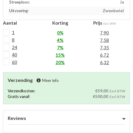
Streeploos:
Ja
Uitvoering:
Zwenkwiel
Aantal
Korting
Prijs
Excl. BTW
1
0%
7,90
8
4%
7,58
24
7%
7,35
40
15%
6,72
60
20%
6,32
Verzending
Meer info
Verzendkosten:
€59,00
Excl. BTW
Gratis vanaf:
€500,00
Excl. BTW
Reviews