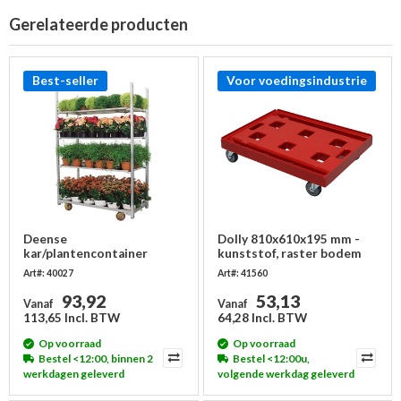
Gerelateerde producten
Best-seller
Voor voedingsindustrie
Deense
Dolly 810x610x195 mm -
kar/plantencontainer
kunststof, raster bodem
1350x565x1900mm
Art#: 40027
Art#: 41560
93,92
53,13
Vanaf
Vanaf
113,65 Incl. BTW
64,28 Incl. BTW
Op voorraad
Op voorraad
Bestel <12:00, binnen 2
Bestel <12:00u,
werkdagen geleverd
volgende werkdag geleverd