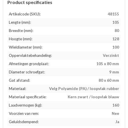
Product specificaties
Artikelcode (SKU):
48155
Lengte (mm):
105
Breedte (mm):
80
Hoogte (mm):
128
Wieldiameter (mm):
100
Oppervlaktebehandeling:
Verzinkt
Afmetingen grondplaat:
105 x 80 mm
Diameter schroefgat:
9 mm
Gat afstand:
80 x 60 mm
Materiaal:
Velg Polyamide (PA) / loopvlak rubber
Materiaal specificatie:
Kern zwart / loopvlak blauw
Laadvermogen (kg):
160
Voorzien van rem:
Nee
Geluidsdempend:
Ja