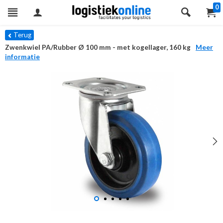
0
Terug
Zwenkwiel PA/Rubber Ø 100 mm - met kogellager, 160 kg
Meer
informatie