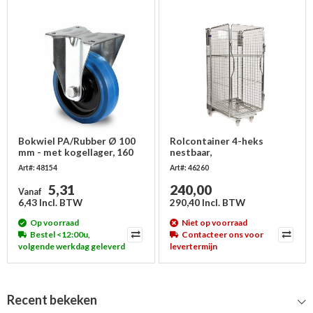
Bokwiel PA/Rubber Ø 100
Rolcontainer 4-heks
mm - met kogellager, 160
nestbaar,
kg
860x737x1676mm
Art#: 48154
Art#: 46260
5,31
240,00
Vanaf
6,43 Incl. BTW
290,40 Incl. BTW
Op voorraad
Niet op voorraad
Bestel <12:00u,
Contacteer ons voor
volgende werkdag geleverd
levertermijn
Recent bekeken