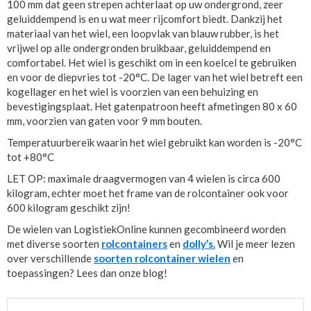
100 mm dat geen strepen achterlaat op uw ondergrond, zeer
geluiddempend is en u wat meer rijcomfort biedt. Dankzij het
materiaal van het wiel, een loopvlak van blauw rubber, is het
vrijwel op alle ondergronden bruikbaar, geluiddempend en
comfortabel. Het wiel is geschikt om in een koelcel te gebruiken
en voor de diepvries tot -20°C. De lager van het wiel betreft een
kogellager en het wiel is voorzien van een behuizing en
bevestigingsplaat. Het gatenpatroon heeft afmetingen 80 x 60
mm, voorzien van gaten voor 9 mm bouten.
Temperatuurbereik waarin het wiel gebruikt kan worden is -20°C
tot +80°C
LET OP: maximale draagvermogen van 4 wielen is circa 600
kilogram, echter moet het frame van de rolcontainer ook voor
600 kilogram geschikt zijn!
De wielen van LogistiekOnline kunnen gecombineerd worden
met diverse soorten
rolcontainers
en
dolly’s.
Wil je meer lezen
over verschillende
soorten rolcontainer wielen
en
toepassingen? Lees dan onze blog!