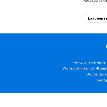
Wees de eerst
Laat een r
Het optimaliseren van
Wij hebben meer dan 40 jaar
De positieve
Hier zi