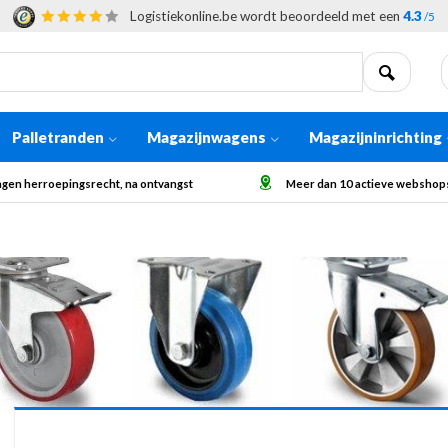
Logistiekonline.be wordt beoordeeld met een
4.3
/5
Palletranden
Magazijnwagens
Magazijninrichting
 dan 10 actieve webshops in Europa
Afhaling op aanvraag voor grote