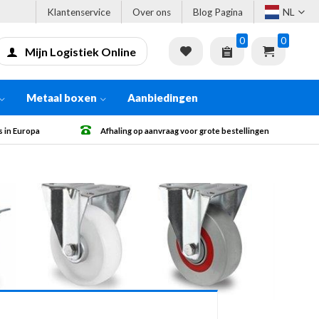
Klantenservice
Over ons
Blog Pagina
NL
0
0
Mijn Logistiek Online
Metaal boxen
Aanbiedingen
 bestellingen
Gratis verzending vanaf € 500 excl. BTW