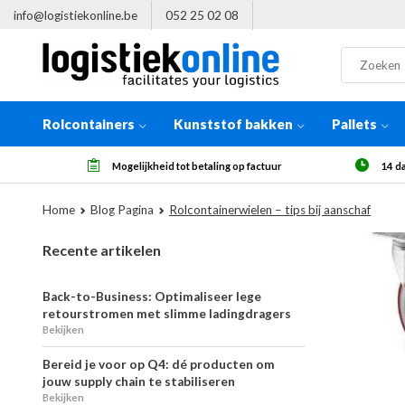
info@logistiekonline.be
052 25 02 08
Rolcontainers
Kunststof bakken
Pallets
r
14 dagen herroepingsrecht, na ontvangst
Meer
Home
Blog Pagina
Rolcontainerwielen – tips bij aanschaf
Recente artikelen
Back-to-Business: Optimaliseer lege
retourstromen met slimme ladingdragers
Bekijken
Bereid je voor op Q4: dé producten om
jouw supply chain te stabiliseren
Bekijken