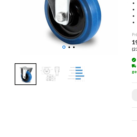
Pri
1
(
2
ge