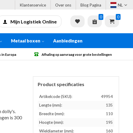
Klantenservice
Over ons
Blog Pagina
NL
0
0
Mijn Logistiek Online
Metaal boxen
Aanbiedingen
ag voor grote bestellingen
Gratis verzending vanaf € 500 excl. BTW
Product specificaties
Artikelcode (SKU):
49954
Lengte (mm):
135
dolly's.
Breedte (mm):
110
ogen is 300
Hoogte (mm):
195
Wieldiameter (mm):
160