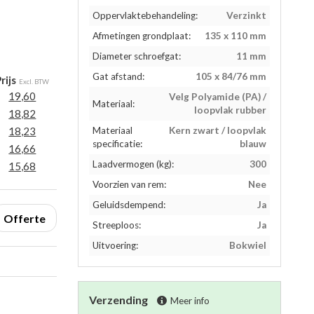
Oppervlaktebehandeling:
Verzinkt
Afmetingen grondplaat:
135 x 110 mm
Diameter schroefgat:
11 mm
Gat afstand:
105 x 84/76 mm
rijs
Excl. BTW
19,60
Velg Polyamide (PA) /
Materiaal:
loopvlak rubber
18,82
18,23
Materiaal
Kern zwart / loopvlak
specificatie:
blauw
16,66
Laadvermogen (kg):
300
15,68
Voorzien van rem:
Nee
Geluidsdempend:
Ja
Offerte
Streeploos:
Ja
Uitvoering:
Bokwiel
Verzending
Meer info