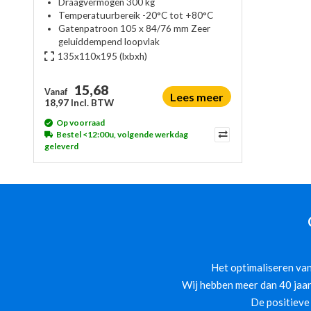
Draagvermogen 300 kg
Temperatuurbereik -20°C tot +80°C
Gatenpatroon 105 x 84/76 mm Zeer
geluiddempend loopvlak
135x110x195
(lxbxh)
15,68
Vanaf
Lees meer
18,97 Incl. BTW
Op voorraad
Bestel <12:00u, volgende werkdag
geleverd
Het optimaliseren van
Wij hebben meer dan 40 jaar
De positieve