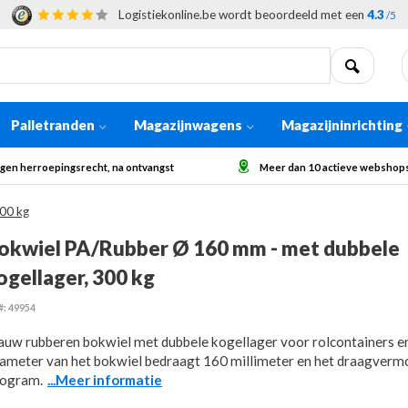
Logistiekonline.be wordt beoordeeld met een
4.3
/5
Palletranden
Magazijnwagens
Magazijninrichting
Meer dan 10 actieve webshops in Europa
Afhaling op aanvra
00 kg
okwiel PA/Rubber Ø 160 mm - met dubbele
ogellager, 300 kg
#: 49954
auw rubberen bokwiel met dubbele kogellager voor rolcontainers en 
ameter van het bokwiel bedraagt 160 millimeter en het draagverm
logram.
...Meer informatie