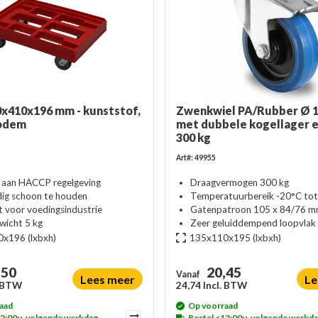
0x410x196 mm - kunststof,
Zwenkwiel PA/Rubber Ø 1
bodem
met dubbele kogellager e
300 kg
Art#: 49955
 aan HACCP regelgeving
Draagvermogen 300 kg
ig schoon te houden
Temperatuurbereik -20°C to
t voor voedingsindustrie
Gatenpatroon 105 x 84/76 
wicht 5 kg
Zeer geluiddempend loopvlak
0x196
(lxbxh)
135x110x195
(lxbxh)
,50
20,45
Vanaf
Lees meer
Le
. BTW
24,74 Incl. BTW
aad
Op voorraad
12:00u, volgende werkdag
Bestel <12:00u, volgende werkd