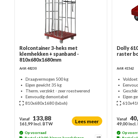
Rolcontainer 3-heks met
Dolly 61
klemhekken + spanband -
raster 
810x680x1680mm
Art#: 48230
Art#: 41562
Draagvermogen 500 kg
Voldoet
Eigen gewicht 35 kg
Eenvoud
Therm. verzinkt - zeer roestwerend
Geschik
Eenvoudig demontabel
Eigen ge
810x680x1680
(lxbxh)
610x41
133,88
40
Vanaf
Vanaf
Lees meer
161,99 Incl. BTW
49,00 Incl
Op voorraad
Op voorr
Bestel <12:00, binnen 2 werkdagen
Bestel <