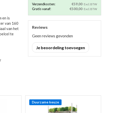
Verzendkosten:
€59,00
Excl. BTW
Gratis vanaf:
€500,00
Excl. BTW
 en is
ter van 160
Reviews
aal van het
oelcel te
Geen reviews gevonden
Je beoordeling toevoegen
r
Duurzame keuze