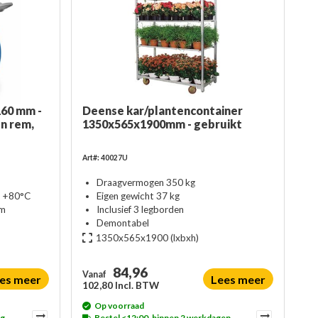
60 mm -
Deense kar/plantencontainer
n rem,
1350x565x1900mm - gebruikt
Art#: 40027U
Draagvermogen 350 kg
t +80°C
Eigen gewicht 37 kg
mm
Inclusief 3 legborden
Demontabel
1350x565x1900
(lxbxh)
84,96
Vanaf
es meer
Lees meer
102,80 Incl. BTW
Op voorraad
ag
Bestel <12:00, binnen 2 werkdagen