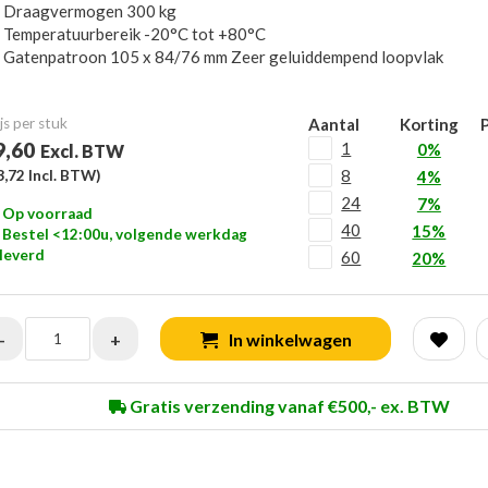
Draagvermogen 300 kg
Temperatuurbereik -20°C tot +80°C
Gatenpatroon 105 x 84/76 mm Zeer geluiddempend loopvlak
js per stuk
Aantal
Korting
P
9,60
1
0%
Excl. BTW
8
3,72
Incl. BTW)
4%
24
7%
Op voorraad
40
15%
Bestel <12:00u, volgende werkdag
leverd
60
20%
-
+
In winkelwagen
Gratis verzending vanaf €500,- ex. BTW