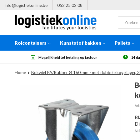
info@logistiekonline.be
052 25 02 08
Rolcontainers
Kunststof bakken
Pallets
ing op factuur
14 dagen herroepingsrecht, na ontvangst
Home
Bokwiel PA/Rubber Ø 160 mm - met dubbele kogellager, 3
B
k
Art
Bl
Di
ki