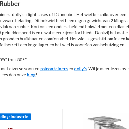
 Rubber
ers, dolly's, flight cases of DJ-meubel. Het wiel beschikt over een
zware belading. Dit bokwiel heeft een eigen gewicht van 2 kilogram
pvlak van rubber. Kortom een onderscheidend bokwiel met een diame
geluiddempend is en u wat meer rijcomfort biedt. Dankzij het materi
dergronden bruikbaar en comfortabel. Het wiel is geschikt om in een k
el betreft een kogellager en het wiel is voorzien van behuizing en
-20°C tot +80°C
 met diverse soorten
rolcontainers
en
dolly’s
. Wil je meer lezen ove
 Lees dan onze
blog
!
dingsindustrie