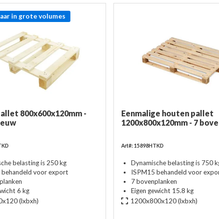
aar in grote volumes
pallet 800x600x120mm -
Eenmalige houten pallet
nieuw
1200x800x120mm - 7 bove
HTKD
Art#: 15898HTKD
che belasting is 250 kg
Dynamische belasting is 750 k
behandeld voor export
ISPM15 behandeld voor expo
planken
7 bovenplanken
wicht 6 kg
Eigen gewicht 15.8 kg
0x120
(lxbxh)
1200x800x120
(lxbxh)