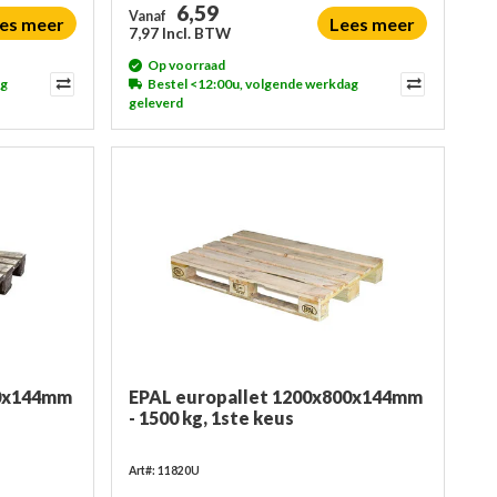
6,59
Vanaf
es meer
Lees meer
7,97 Incl. BTW
Op voorraad
ag
Bestel <12:00u, volgende werkdag
geleverd
00x144mm
EPAL europallet 1200x800x144mm
- 1500 kg, 1ste keus
Art#: 11820U