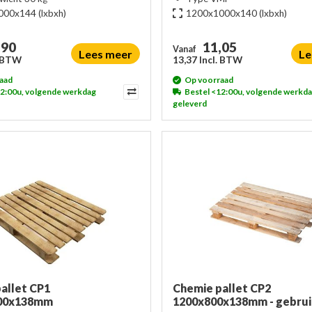
000x144
(lxbxh)
1200x1000x140
(lxbxh)
,90
11,05
Vanaf
Lees meer
Le
. BTW
13,37 Incl. BTW
aad
Op voorraad
12:00u, volgende werkdag
Bestel <12:00u, volgende werkd
geleverd
allet CP1
Chemie pallet CP2
00x138mm
1200x800x138mm - gebrui