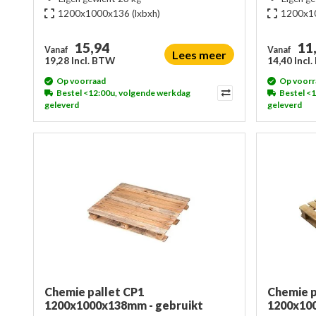
1200x1000x136
(lxbxh)
1200x1
15,94
11
Vanaf
Vanaf
Lees meer
19,28 Incl. BTW
14,40 Incl
Op voorraad
Op voorr
Bestel <12:00u, volgende werkdag
Bestel <
geleverd
geleverd
Chemie pallet CP1
Chemie p
1200x1000x138mm - gebruikt
1200x10