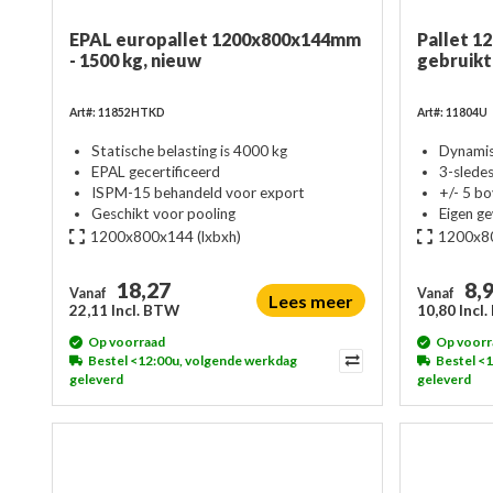
EPAL europallet 1200x800x144mm
Pallet 1
- 1500 kg, nieuw
gebruikt
Art#: 11852HTKD
Art#: 11804U
Statische belasting is 4000 kg
Dynamis
EPAL gecertificeerd
3-slede
ISPM-15 behandeld voor export
+/- 5 b
Geschikt voor pooling
Eigen g
1200x800x144
(lxbxh)
1200x8
18,27
8,
Vanaf
Vanaf
Lees meer
22,11 Incl. BTW
10,80 Incl
Op voorraad
Op voorr
Bestel <12:00u, volgende werkdag
Bestel <
geleverd
geleverd