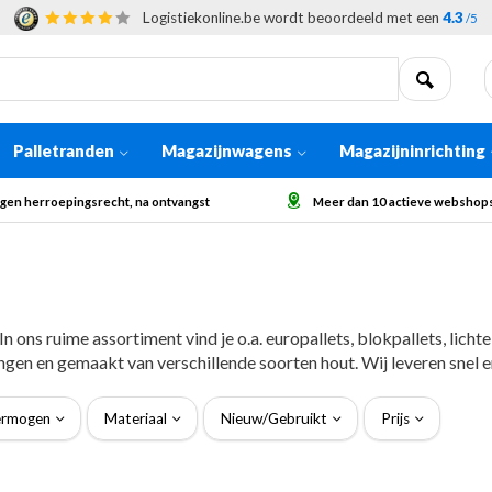
Logistiekonline.be wordt beoordeeld met een
4.3
/5
Palletranden
Magazijnwagens
Magazijninrichting
 dan 10 actieve webshops in Europa
Afhaling op aanvraag voor grote
n ons ruime assortiment vind je o.a. europallets, blokpallets, lich
ngen en gemaakt van verschillende soorten hout. Wij leveren snel e
ermogen
Materiaal
Nieuw/Gebruikt
Prijs