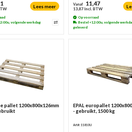
11
11,47
Vanaf
Lees meer
Le
 BTW
13,87 Incl. BTW
aad
Op voorraad
12:00u, volgende werkdag
Bestel <12:00u, volgende werkd
geleverd
ge pallet 1200x800x126mm
EPAL europallet 1200x8
ebruikt
- gebruikt, 1500 kg
Art#: 11810U