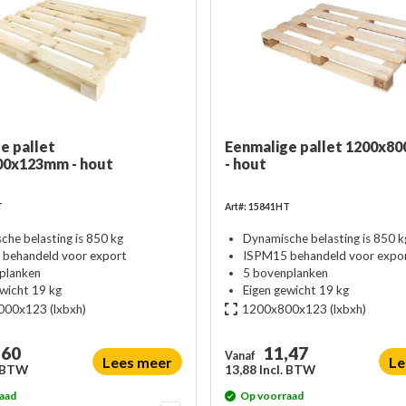
e pallet
Eenmalige pallet 1200x8
00x123mm - hout
- hout
T
Art#: 15841HT
che belasting is 850 kg
Dynamische belasting is 850 k
behandeld voor export
ISPM15 behandeld voor expo
planken
5 bovenplanken
ewicht 19 kg
Eigen gewicht 19 kg
000x123
(lxbxh)
1200x800x123
(lxbxh)
,60
11,47
Vanaf
Lees meer
Le
. BTW
13,88 Incl. BTW
aad
Op voorraad