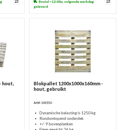
ag
Bestel <12:00u, volgende werkdag
geleverd
 hout,
Blokpallet 1200x1000x160mm -
hout, gebruikt
Art#: 14155U
Dynamische belasting is 1250 kg
Rondomlopend onderdek
+/- 9 bovenplanken
Eigen gewicht 26 kg