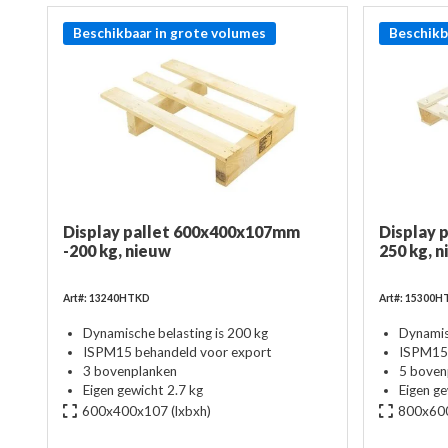
Beschikbaar in grote volumes
Beschikb
Display pallet 600x400x107mm
Display 
-200 kg, nieuw
250 kg, 
Art#: 13240HTKD
Art#: 15300
Dynamische belasting is 200 kg
Dynamis
ISPM15 behandeld voor export
ISPM15 
3 bovenplanken
5 boven
Eigen gewicht 2.7 kg
Eigen ge
600x400x107
(lxbxh)
800x60