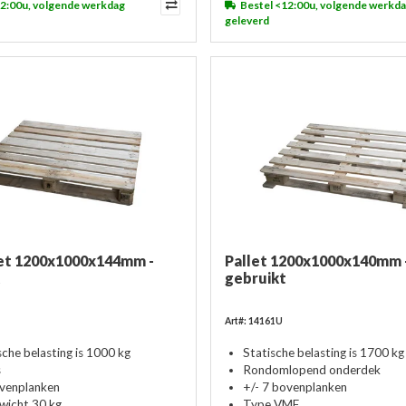
12:00u, volgende werkdag
Bestel <12:00u, volgende werkd
geleverd
et 1200x1000x144mm -
Pallet 1200x1000x140mm -
t
gebruikt
Art#: 14161U
che belasting is 1000 kg
Statische belasting is 1700 kg
s
Rondomlopend onderdek
ovenplanken
+/- 7 bovenplanken
ewicht 30 kg
Type VMF