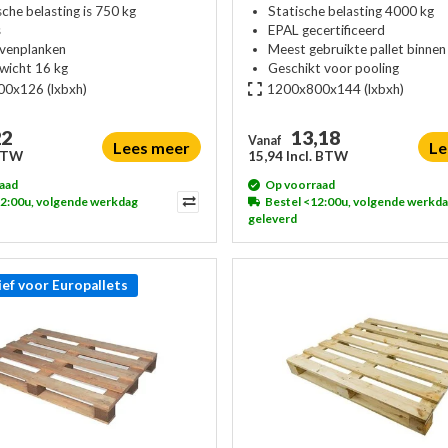
che belasting is 750 kg
Statische belasting 4000 kg
s
EPAL gecertificeerd
ovenplanken
Meest gebruikte pallet binnen
ewicht 16 kg
Geschikt voor pooling
00x126
(lxbxh)
1200x800x144
(lxbxh)
22
13,18
Vanaf
Lees meer
Le
 BTW
15,94 Incl. BTW
aad
Op voorraad
12:00u, volgende werkdag
Bestel <12:00u, volgende werkd
geleverd
ief voor Europallets