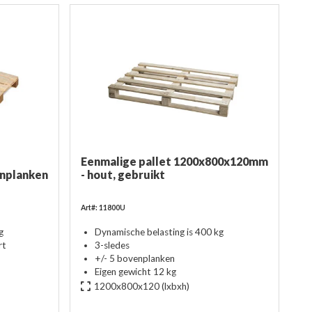
Eenmalige pallet 1200x800x120mm
nplanken
- hout, gebruikt
Art#: 11800U
g
Dynamische belasting is 400 kg
rt
3-sledes
+/- 5 bovenplanken
Eigen gewicht 12 kg
1200x800x120
(lxbxh)