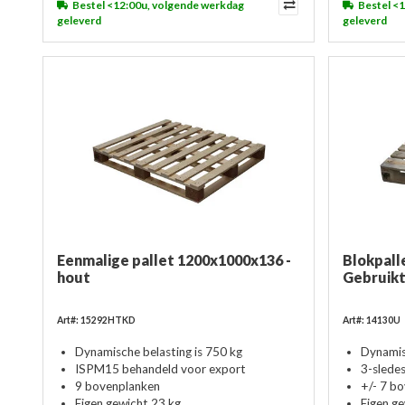
Bestel <12:00u, volgende werkdag
Bestel <
geleverd
geleverd
Eenmalige pallet 1200x1000x136 -
Blokpall
hout
Gebruik
Art#: 15292HTKD
Art#: 14130U
Dynamische belasting is 750 kg
Dynamis
ISPM15 behandeld voor export
3-slede
9 bovenplanken
+/- 7 b
Eigen gewicht 23 kg
Eigen g