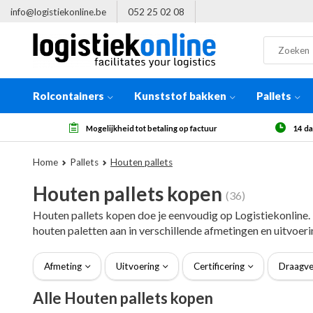
info@logistiekonline.be
052 25 02 08
Rolcontainers
Kunststof bakken
Pallets
14 dagen herroepingsrecht, na ontvangst
Meer
Home
Pallets
Houten pallets
Houten pallets kopen
(36)
Houten pallets kopen doe je eenvoudig op Logistiekonline. I
houten paletten aan in verschillende afmetingen en uitvoeri
Afmeting
Uitvoering
Certificering
Draagv
Alle Houten pallets kopen