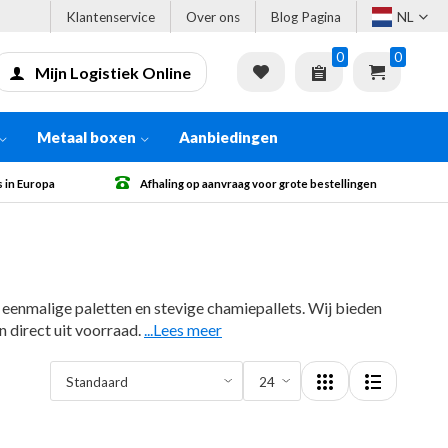
Klantenservice
Over ons
Blog Pagina
NL
0
0
Mijn Logistiek Online
Metaal boxen
Aanbiedingen
 bestellingen
Gratis verzending vanaf € 500 excl. BTW
te eenmalige paletten en stevige chamiepallets. Wij bieden
n direct uit voorraad.
...Lees meer