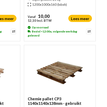
1200x1000x160
(lxbxh)
10,00
Vanaf
es meer
Lees meer
12,10 Incl. BTW
Op voorraad
ag
Bestel <12:00u, volgende werkdag
geleverd
Chemie pallet CP3
kt
1140x1140x138mm - gebruikt