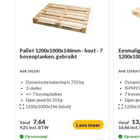
Pallet 1200x1000x146mm - hout - 7
Eenmalig
bovenplanken, gebruikt
1200x10
Art#: 14120U
Art#: 15141H
Dynamische belasting is 750 kg
Dynamis
3-sledes
ISPM15 
+/- 7 bovenplanken
7 boven
Eigen gewicht 20 kg
Eigen g
1200x1000x146
(lxbxh)
1200x1
7,64
13
Vanaf
Vanaf
Lees meer
9,25 Incl. BTW
16,46 Incl
Op voorraad
Op voorr