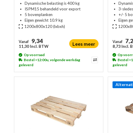
Dynamische belasting is 400 kg
Dynamis
ISPM15 behandeld voor export
3-slede
5 bovenplanken
+/- 5 b
Eigen gewicht 10.9 kg
Eigen g
1200x800x120
(lxbxh)
1200x8
9,34
7,
Vanaf
Vanaf
Lees meer
11,30 Incl. BTW
8,73 Incl.
Op voorraad
Op voorr
Bestel <12:00u, volgende werkdag
Bestel <
geleverd
geleverd
Alternat