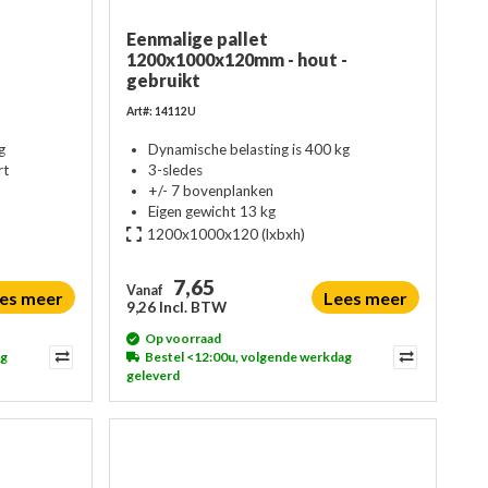
Eenmalige pallet
1200x1000x120mm - hout -
gebruikt
Art#: 14112U
g
Dynamische belasting is 400 kg
rt
3-sledes
+/- 7 bovenplanken
Eigen gewicht 13 kg
1200x1000x120
(lxbxh)
7,65
Vanaf
es meer
Lees meer
9,26 Incl. BTW
Op voorraad
ag
Bestel <12:00u, volgende werkdag
geleverd