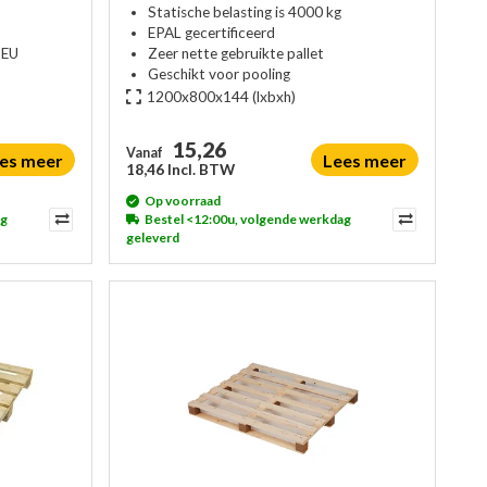
Statische belasting is 4000 kg
EPAL gecertificeerd
 EU
Zeer nette gebruikte pallet
Geschikt voor pooling
1200x800x144
(lxbxh)
15,26
Vanaf
es meer
Lees meer
18,46 Incl. BTW
Op voorraad
ag
Bestel <12:00u, volgende werkdag
geleverd