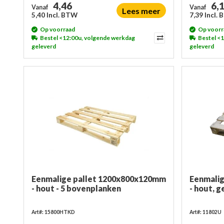
4,46
6,
Vanaf
Vanaf
Lees meer
5,40 Incl. BTW
7,39 Incl.
Op voorraad
Op voorr
Bestel <12:00u, volgende werkdag
Bestel <
geleverd
geleverd
Eenmalige pallet 1200x800x120mm
Eenmali
- hout - 5 bovenplanken
- hout, g
Art#: 15800HTKD
Art#: 11802U