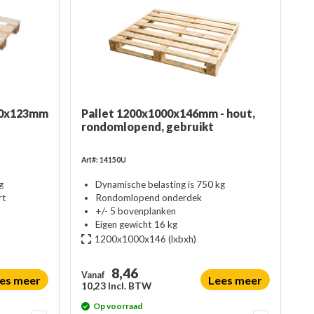
00x123mm
Pallet 1200x1000x146mm - hout,
rondomlopend, gebruikt
Art#: 14150U
g
Dynamische belasting is 750 kg
rt
Rondomlopend onderdek
+/- 5 bovenplanken
Eigen gewicht 16 kg
1200x1000x146
(lxbxh)
8,46
Vanaf
es meer
Lees meer
10,23 Incl. BTW
Op voorraad