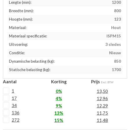
Lengte (mm):
1200
Breedte (mm):
800
Hoogte (mm):
123
Materiaal:
Hout
Materiaal specificatie:
ISPM15
Uitvoering:
3 sledes
Conditie:
Nieuw
Dynamische belasting (kg):
850
Statische belasting (kg):
1700
Aantal
Korting
Prijs
Excl. BTW
1
0%
13,50
17
4%
12,96
34
9%
12,29
136
13%
11,75
272
15%
11,48