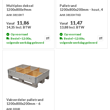
Multiplex deksel
Palletrand
1200x800x9mm
1200x800x200mm - hout, 4
scharnieren, nieuw
Art#: 38110HT
Art#: 38133HTKD
11,86
11,47
Vanaf
Vanaf
14,35 Incl. BTW
13,88 Incl. BTW
Op voorraad
Op voorraad
Bestel <12:00u,
Bestel <12:00u,
volgende werkdag geleverd
volgende werkdag geleverd
Vakverdeler palletrand
1200x800x200mm - 6
vakken
Art#: 30183