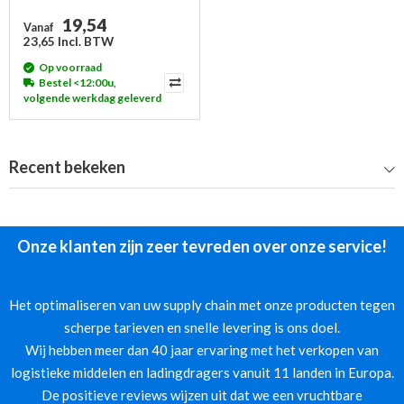
19,54
Vanaf
23,65 Incl. BTW
Op voorraad
Bestel <12:00u,
volgende werkdag geleverd
Recent bekeken
Onze klanten zijn zeer tevreden over onze service!
Het optimaliseren van uw supply chain met onze producten tegen
scherpe tarieven en snelle levering is ons doel.
Wij hebben meer dan 40 jaar ervaring met het verkopen van
logistieke middelen en ladingdragers vanuit 11 landen in Europa.
De positieve reviews wijzen uit dat we een vruchtbare