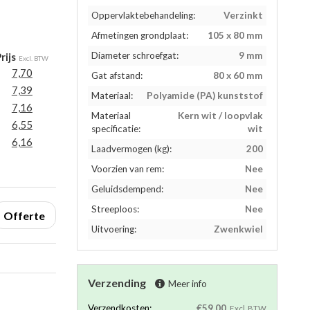
Oppervlaktebehandeling:
Verzinkt
Afmetingen grondplaat:
105 x 80 mm
Diameter schroefgat:
9 mm
rijs
Excl. BTW
7,70
Gat afstand:
80 x 60 mm
7,39
Materiaal:
Polyamide (PA) kunststof
7,16
Materiaal
Kern wit / loopvlak
6,55
specificatie:
wit
6,16
Laadvermogen (kg):
200
Voorzien van rem:
Nee
Geluidsdempend:
Nee
Streeploos:
Nee
Offerte
Uitvoering:
Zwenkwiel
Verzending
Meer info
Verzendkosten:
€59,00
Excl. BTW