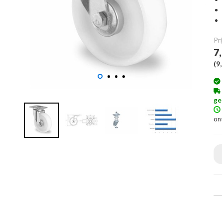
Pri
7
(
9
ge
on