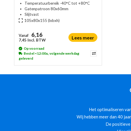
Temperatuurbereik -40°C tot +80°C
Gatenpatroon 80x60mm
Slijtvast
105x80x155
(lxbxh)
6,16
Vanaf
Lees meer
7,45 Incl. BTW
Op voorraad
Bestel <12:00u, volgende werkdag
geleverd
Het optimaliseren van
Wij hebben meer dan 40 jaar
De positieve