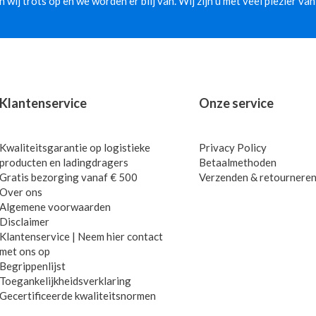
jn wij trots op en we worden er blij van. Wij zijn u met veel plezier van
Klantenservice
Onze service
Kwaliteitsgarantie op logistieke
Privacy Policy
producten en ladingdragers
Betaalmethoden
Gratis bezorging vanaf € 500
Verzenden & retournere
Over ons
Algemene voorwaarden
Disclaimer
Klantenservice | Neem hier contact
met ons op
Begrippenlijst
Toegankelijkheidsverklaring
Gecertificeerde kwaliteitsnormen