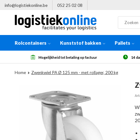
info@logistiekonline.be
052 25 02 08
Rolcontainers
Kunststof bakken
Pallets
betaling op factuur
14 dagen herroepingsrecht, na ontvangst
Home
Zwenkwiel PA Ø 125 mm - met rollager, 200 kg
Z
Art
Wi
zw
20