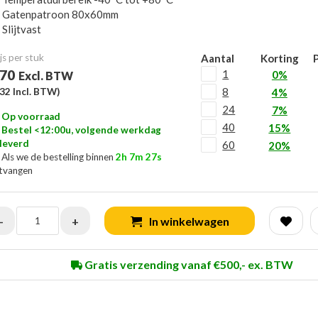
Gatenpatroon 80x60mm
Slijtvast
js per stuk
Aantal
Korting
P
,70
1
0%
Excl. BTW
8
,32
Incl. BTW)
4%
24
7%
Op voorraad
40
15%
Bestel <12:00u, volgende werkdag
leverd
60
20%
Als we de bestelling binnen
2h 7m 26s
tvangen
-
+
In winkelwagen
Gratis verzending vanaf €500,- ex. BTW