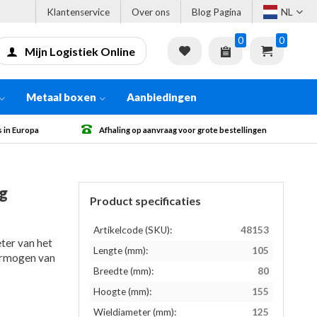
Klantenservice
Over ons
Blog Pagina
NL
0
0
Mijn Logistiek Online
Metaal boxen
Aanbiedingen
anvraag voor grote bestellingen
Gratis verzending vanaf € 500 excl.
kg
Product specificaties
Artikelcode (SKU):
48153
ter van het
Lengte (mm):
105
ermogen van
Breedte (mm):
80
Hoogte (mm):
155
Wieldiameter (mm):
125