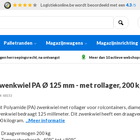
Logistiekonline.be wordt beoordeeld met een
4.3
/5
Palletranden
Magazijnwagens
Magazijninrichting
Meer dan 10 actieve webshops in Europa
Afhaling op a
wenkwiel PA Ø 125 mm - met rollager, 200 
#: 48153
t Polyamide (PA) zwenkwiel met rollager voor rolcontainers, diame
enkwiel bedraagt 125 millimeter. Dit zwenkwiel heeft een draagv
0 kilogram.
...Meer informatie
Draagvermogen 200 kg
Temperatuurbereik -40°C tot +80°C