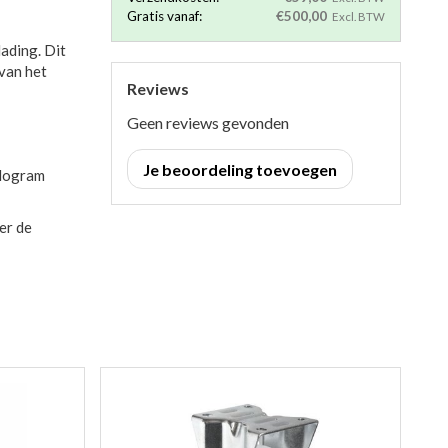
Gratis vanaf:
€500,00
Excl. BTW
ading. Dit
 van het
Reviews
Geen reviews gevonden
Je beoordeling toevoegen
ilogram
er de