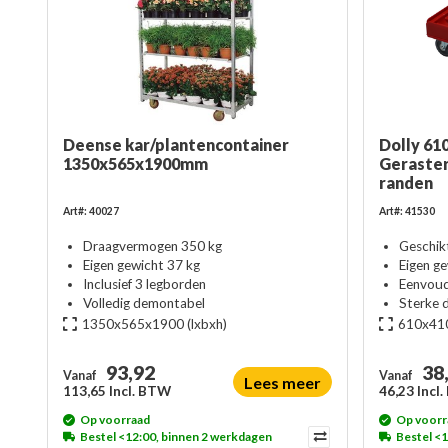
Deense kar/plantencontainer
Dolly 61
1350x565x1900mm
Geraste
randen
Art#: 40027
Art#: 41530
Draagvermogen 350 kg
Geschik
Eigen gewicht 37 kg
Eigen ge
Inclusief 3 legborden
Eenvoud
Volledig demontabel
Sterke d
1350x565x1900
(lxbxh)
610x41
93,92
38
Vanaf
Vanaf
Lees meer
113,65 Incl. BTW
46,23 Incl
Op voorraad
Op voorr
Bestel <12:00, binnen 2 werkdagen
Bestel <