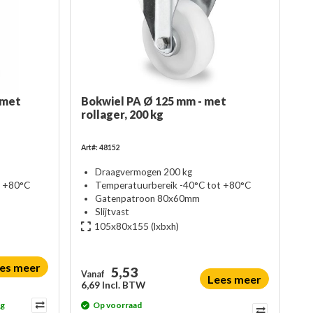
 met
Bokwiel PA Ø 125 mm - met
rollager, 200 kg
Art#: 48152
Draagvermogen 200 kg
t +80°C
Temperatuurbereik -40°C tot +80°C
Gatenpatroon 80x60mm
Slijtvast
105x80x155
(lxbxh)
es meer
5,53
Vanaf
Lees meer
6,69 Incl. BTW
ag
Op voorraad