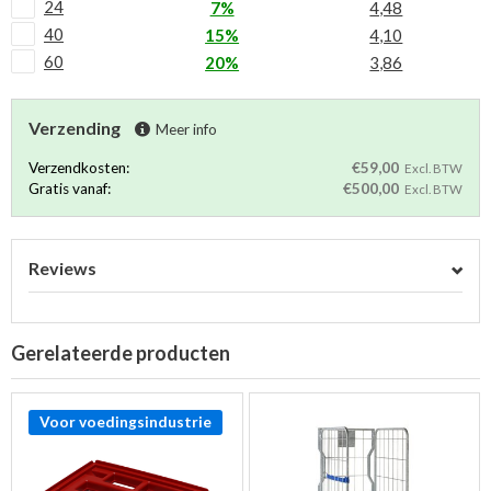
24
7%
4,48
40
15%
4,10
60
20%
3,86
Verzending
Meer info
Verzendkosten:
€59,00
Excl. BTW
Gratis vanaf:
€500,00
Excl. BTW
Reviews
Gerelateerde producten
Voor voedingsindustrie