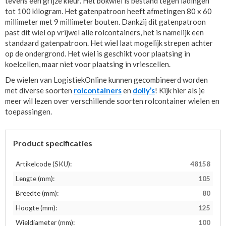
tevens een grijze kleur. Het bokwiel is bestand tegen ladingen
tot 100 kilogram. Het gatenpatroon heeft afmetingen 80 x 60
millimeter met 9 millimeter bouten. Dankzij dit gatenpatroon
past dit wiel op vrijwel alle rolcontainers, het is namelijk een
standaard gatenpatroon. Het wiel laat mogelijk strepen achter
op de ondergrond. Het wiel is geschikt voor plaatsing in
koelcellen, maar niet voor plaatsing in vriescellen.
De wielen van LogistiekOnline kunnen gecombineerd worden
met diverse soorten
rolcontainers
en
dolly’s
! Kijk hier als je
meer wil lezen over verschillende soorten rolcontainer wielen en
toepassingen.
Product specificaties
Artikelcode (SKU):
48158
Lengte (mm):
105
Breedte (mm):
80
Hoogte (mm):
125
Wieldiameter (mm):
100