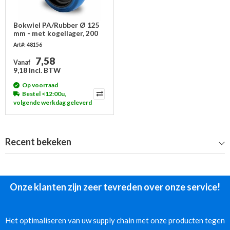
Bokwiel PA/Rubber Ø 125
mm - met kogellager, 200
kg
Art#: 48156
7,58
Vanaf
9,18 Incl. BTW
Op voorraad
Bestel <12:00u,
volgende werkdag geleverd
Recent bekeken
Onze klanten zijn zeer tevreden over onze service!
Het optimaliseren van uw supply chain met onze producten tegen