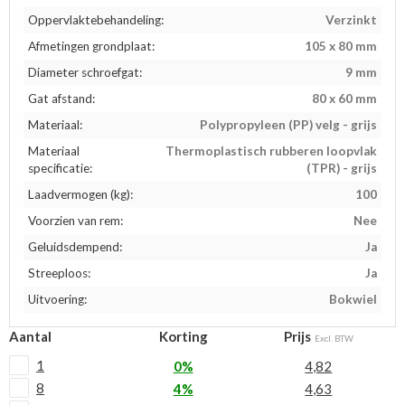
Oppervlaktebehandeling:
Verzinkt
Afmetingen grondplaat:
105 x 80 mm
Diameter schroefgat:
9 mm
Gat afstand:
80 x 60 mm
Materiaal:
Polypropyleen (PP) velg - grijs
Materiaal
Thermoplastisch rubberen loopvlak
specificatie:
(TPR) - grijs
Laadvermogen (kg):
100
Voorzien van rem:
Nee
Geluidsdempend:
Ja
Streeploos:
Ja
Uitvoering:
Bokwiel
Aantal
Korting
Prijs
Excl. BTW
1
0%
4,82
8
4%
4,63