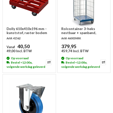
Dolly 610x410x196 mm -
Rolcontainer 3-heks
kunststof, raster bodem
nestbaar + spanband,
800x640x1600mm
Art#: 41562
Art#: 46003NRK
40,50
379,95
Vanaf
49,00 Incl. BTW
459,74 Incl. BTW
Op voorraad
Op voorraad
Bestel <12:00u,
Bestel <12:00u,
volgende werkdag geleverd
volgende werkdag geleverd