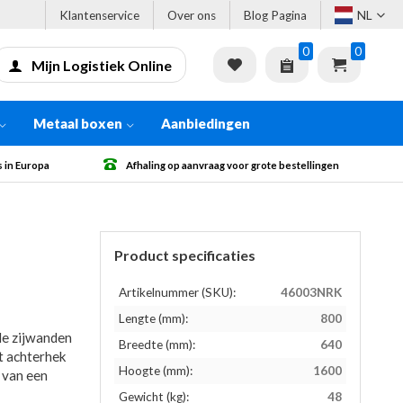
Klantenservice
Over ons
Blog Pagina
NL
0
0
Mijn Logistiek Online
Metaal boxen
Aanbiedingen
 grote bestellingen
Gratis verzending vanaf € 500 excl. BTW
Product specificaties
Artikelnummer (SKU):
46003NRK
Lengte (mm):
800
e zijwanden
Breedte (mm):
640
t achterhek
Hoogte (mm):
1600
 van een
Gewicht (kg):
48