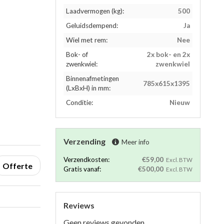
Laadvermogen (kg):
500
Geluidsdempend:
Ja
Wiel met rem:
Nee
Bok- of
2x bok- en 2x
zwenkwiel:
zwenkwiel
Binnenafmetingen
785x615x1395
(LxBxH) in mm:
Conditie:
Nieuw
Verzending
Meer info
Verzendkosten:
€59,00
Excl. BTW
Offerte
Gratis vanaf:
€500,00
Excl. BTW
Reviews
Geen reviews gevonden