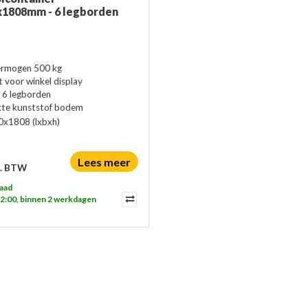
x1808mm - 6 legborden
rmogen 500 kg
 voor winkel display
f 6 legborden
kte kunststof bodem
0x1808
(lxbxh)
Lees meer
l. BTW
aad
12:00, binnen 2 werkdagen