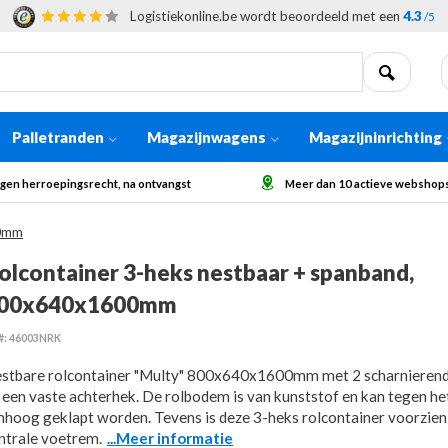
Logistiekonline.be wordt beoordeeld met een
4.3
/5
Palletranden
Magazijnwagens
Magazijninrichting
Meer dan 10 actieve webshops in Europa
Afhaling op aanvraag voor
00mm
olcontainer 3-heks nestbaar + spanband,
00x640x1600mm
#: 46003NRK
stbare rolcontainer "Multy" 800x640x1600mm met 2 scharnierend
 een vaste achterhek. De rolbodem is van kunststof en kan tegen he
hoog geklapt worden. Tevens is deze 3-heks rolcontainer voorzien
ntrale voetrem.
...Meer informatie