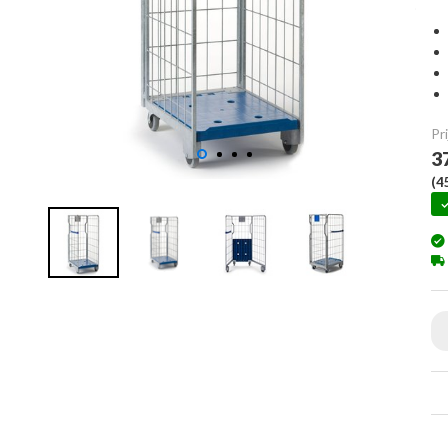
Pri
3
(
4