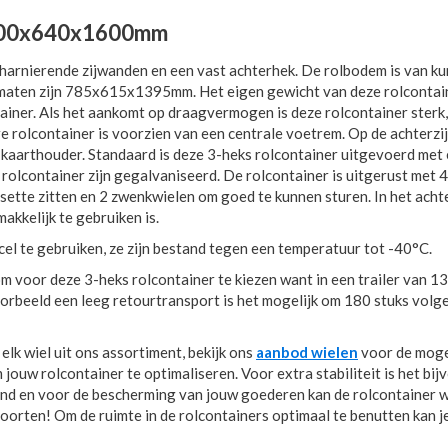
" 800x640x1600mm
rnierende zijwanden en een vast achterhek. De rolbodem is van ku
maten zijn 785x615x1395mm. Het eigen gewicht van deze rolcontain
ainer. Als het aankomt op draagvermogen is deze rolcontainer sterk, 
 rolcontainer is voorzien van een centrale voetrem. Op de achterzij
aarthouder. Standaard is deze 3-heks rolcontainer uitgevoerd met
rolcontainer zijn gegalvaniseerd. De rolcontainer is uitgerust met 
ette zitten en 2 zwenkwielen om goed te kunnen sturen. In het achte
kkelijk te gebruiken is.
cel te gebruiken, ze zijn bestand tegen een temperatuur tot -40°C.
m voor deze 3-heks rolcontainer te kiezen want in een trailer van 1
oorbeeld een leeg retourtransport is het mogelijk om 180 stuks volg
lk wiel uit ons assortiment, bekijk ons
aanbod wielen
voor de moge
jouw rolcontainer te optimaliseren. Voor extra stabiliteit is het bi
and en voor de bescherming van jouw goederen kan de rolcontainer 
oorten! Om de ruimte in de rolcontainers optimaal te benutten kan j