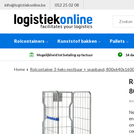
info@logistiekonline.be
052 25 02 08
Rolcontainers
Kunststof bakken
Pallets
factuur
14 dagen herroepingsrecht, na ontvangst
Home
Rolcontainer 3-heks nestbaar + spanband, 800x640x16
R
8
Art
Ne
en
om
ce