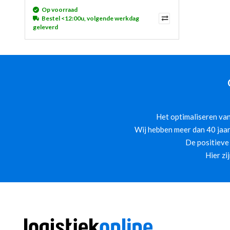
Op voorraad
Bestel <12:00u, volgende werkdag
geleverd
Het optimaliseren van
Wij hebben meer dan 40 jaar
De positieve
Hier zi