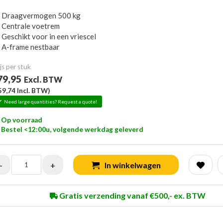
Draagvermogen 500 kg
Centrale voetrem
Geschikt voor in een vriescel
A-frame nestbaar
js per stuk
79,95
Excl. BTW
59,74
Incl. BTW)
Need large quantities? Request a quote!
Op voorraad
Bestel <12:00u, volgende werkdag geleverd
-
+
In winkelwagen
Gratis verzending vanaf €500,- ex. BTW