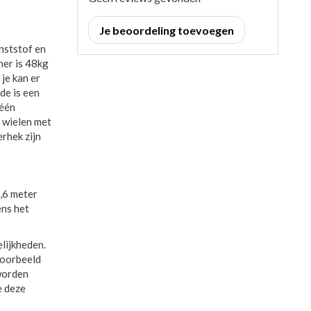
Je beoordeling toevoegen
nststof en
er is 48kg
je kan er
de is een
 één
4 wielen met
rhek zijn
3,6 meter
ens het
lijkheden.
jvoorbeeld
worden
e deze