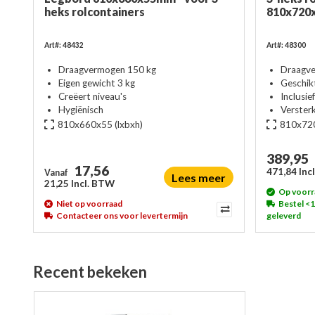
heks rolcontainers
810x720
Art#: 48432
Art#: 48300
Draagvermogen 150 kg
Draagve
Eigen gewicht 3 kg
Geschikt
Creëert niveau's
Inclusie
Hygiënisch
Verster
810x660x55
(lxbxh)
810x72
389,95
17,56
471,84 Inc
Vanaf
Lees meer
21,25 Incl. BTW
Op voorr
Niet op voorraad
Bestel <
Contacteer ons voor levertermijn
geleverd
Recent bekeken