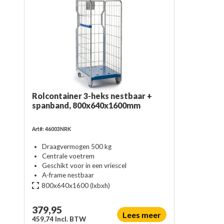
Rolcontainer 3-heks nestbaar +
spanband, 800x640x1600mm
Art#: 46003NRK
Draagvermogen 500 kg
Centrale voetrem
Geschikt voor in een vriescel
A-frame nestbaar
800x640x1600
(lxbxh)
379,95
Lees meer
459,74 Incl. BTW