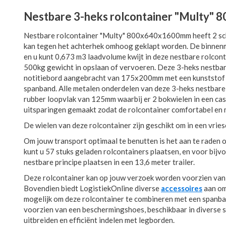
Nestbare 3-heks rolcontainer "Multy
Nestbare rolcontainer "Multy" 800x640x1600mm heeft 2 scha
kan tegen het achterhek omhoog geklapt worden. De binnen
en u kunt 0,673 m3 laadvolume kwijt in deze nestbare rolcont
500kg gewicht in opslaan of vervoeren. Deze 3-heks nestbare
notitiebord aangebracht van 175x200mm met een kunststof k
spanband. Alle metalen onderdelen van deze 3-heks nestbare 
rubber loopvlak van 125mm waarbij er 2 bokwielen in een cass
uitsparingen gemaakt zodat de rolcontainer comfortabel en ma
De wielen van deze rolcontainer zijn geschikt om in een vries
Om jouw transport optimaal te benutten is het aan te raden o
kunt u 57 stuks geladen rolcontainers plaatsen, en voor bijv
nestbare principe plaatsen in een 13,6 meter trailer.
Deze rolcontainer kan op jouw verzoek worden voorzien van e
Bovendien biedt LogistiekOnline diverse
accessoires
aan om 
mogelijk om deze rolcontainer te combineren met een spanb
voorzien van een beschermingshoes, beschikbaar in diverse s
uitbreiden en efficiënt indelen met legborden.