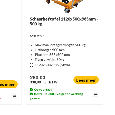
Schaarheftafel 1120x500x985mm -
500 kg
Art#: 75232
Maximaal draagvermogen 500 kg
Hefhoogte 900 mm
Platform 855x500 mm
Eigen gewicht 80kg
1120x500x985
(lxbxh)
280,00
Lees meer
338,80 Incl. BTW
es meer
Op voorraad
Bestel <12:00u, volgende werkdag
n
geleverd