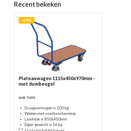
Recent bekeken
-24%
Plateauwagen 1115x450x970mm -
met duwbeugel
Art#: 71450
Draagvermogen is 200 kg
Wielen met voetbescherming
Laadvlak is 850x450mm
Eigen gewicht is 16 kg
1115x450x970
(lxbxh)