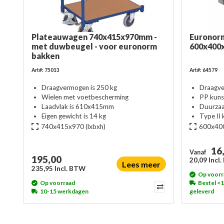
Plateauwagen 740x415x970mm -
Euronor
met duwbeugel - voor euronorm
600x400
bakken
Art#: 75013
Art#: 64579
Draagvermogen is 250 kg
Draagv
Wielen met voetbescherming
PP kuns
Laadvlak is 610x415mm
Duurza
Eigen gewicht is 14 kg
Type II
740x415x970
(lxbxh)
600x40
16
Vanaf
195,00
20,09 Incl
Lees meer
235,95 Incl. BTW
Op voorr
Op voorraad
Bestel <
10-15 werkdagen
geleverd