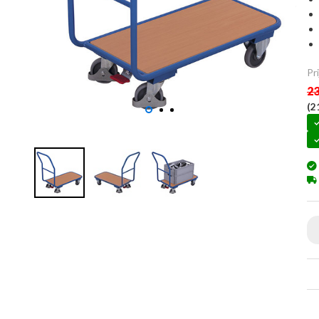
Pri
23
(
2