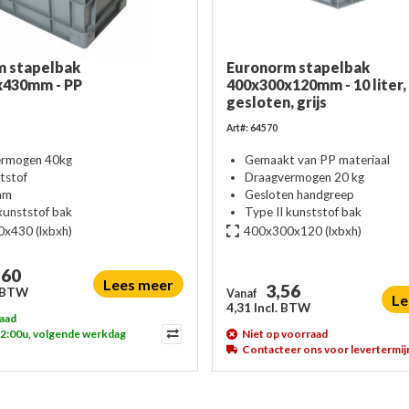
m stapelbak
Euronorm stapelbak
x430mm - PP
400x300x120mm - 10 liter,
gesloten, grijs
Art#: 64570
ermogen 40kg
Gemaakt van PP materiaal
tstof
Draagvermogen 20 kg
am
Gesloten handgreep
 kunststof bak
Type II kunststof bak
0x430
(lxbxh)
400x300x120
(lxbxh)
,60
Lees meer
3,56
. BTW
Vanaf
Le
4,31 Incl. BTW
aad
12:00u, volgende werkdag
Niet op voorraad
Contacteer ons voor levertermij