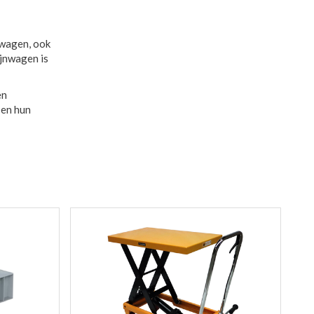
uwagen, ook
jnwagen is
en
 en hun