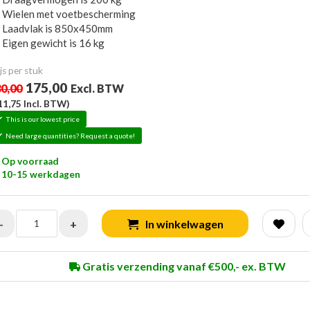
Wielen met voetbescherming
Laadvlak is 850x450mm
Eigen gewicht is 16 kg
js per stuk
175,00
0,00
Excl. BTW
11,75
Incl. BTW)
This is our lowest price
Need large quantities? Request a quote!
Op voorraad
10-15 werkdagen
-
+
In winkelwagen
Gratis verzending vanaf €500,- ex. BTW