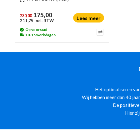
175,00
230,00
Lees meer
211,75 Incl. BTW
Op voorraad
10-15 werkdagen
Het optimaliseren van
Wij hebben meer dan 40 jaar
De positieve
Hier zi