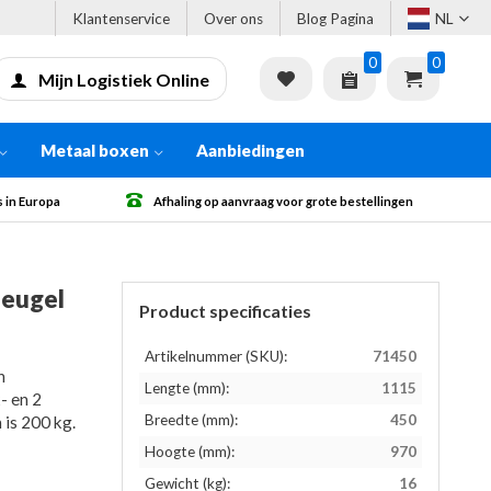
Klantenservice
Over ons
Blog Pagina
NL
0
0
Mijn Logistiek Online
Metaal boxen
Aanbiedingen
g op aanvraag voor grote bestellingen
Gratis verzending vanaf € 500
eugel
Product specificaties
Artikelnummer (SKU):
71450
n
Lengte (mm):
1115
- en 2
Breedte (mm):
450
is 200 kg.
Hoogte (mm):
970
Gewicht (kg):
16