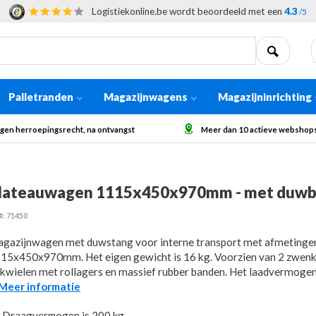
Logistiekonline.be wordt beoordeeld met een
4.3
/5
Palletranden
Magazijnwagens
Magazijninrichting
gst
Meer dan 10 actieve webshops in Europa
Afhalin
lateauwagen 1115x450x970mm - met duwb
#: 71450
gazijnwagen met duwstang voor interne transport met afmetinge
15x450x970mm. Het eigen gewicht is 16 kg. Voorzien van 2 zwenk
kwielen met rollagers en massief rubber banden. Het laadvermogen 
..Meer informatie
Draagvermogen is 200 kg