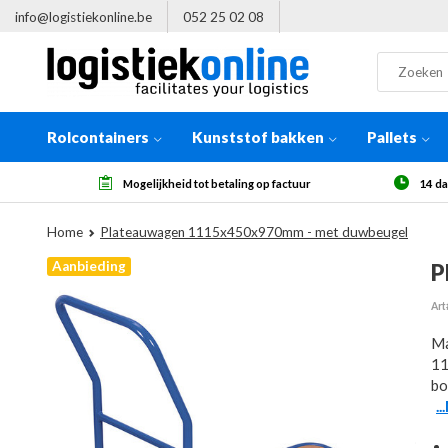
info@logistiekonline.be
052 25 02 08
Rolcontainers
Kunststof bakken
Pallets
id tot betaling op factuur
14 dagen herroepingsrecht, na ontvan
Home
Plateauwagen 1115x450x970mm - met duwbeugel
Aanbieding
P
Art
Ma
11
bo
.