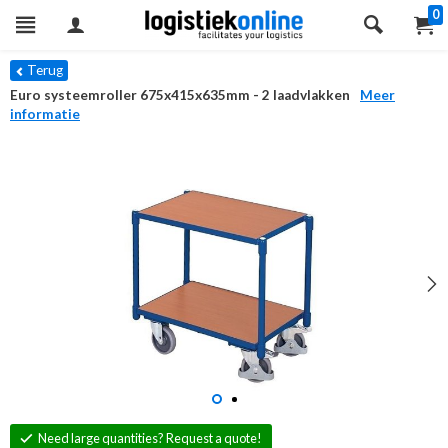
0
Terug
Euro systeemroller 675x415x635mm - 2 laadvlakken
Meer
informatie
Need large quantities? Request a quote!