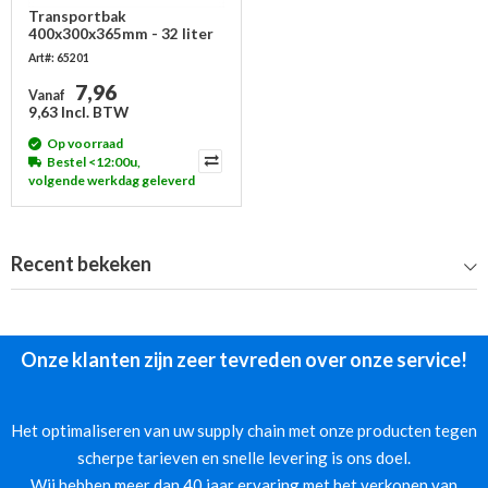
Transportbak
400x300x365mm - 32 liter
Art#: 65201
7,96
Vanaf
9,63 Incl. BTW
Op voorraad
Bestel <12:00u,
volgende werkdag geleverd
Recent bekeken
Onze klanten zijn zeer tevreden over onze service!
Het optimaliseren van uw supply chain met onze producten tegen
scherpe tarieven en snelle levering is ons doel.
Wij hebben meer dan 40 jaar ervaring met het verkopen van