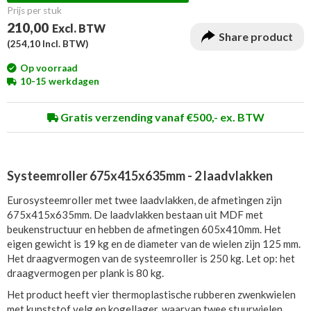
Prijs per stuk
210,00
Excl. BTW
Share product
(
254,10
Incl. BTW)
Op voorraad
10-15 werkdagen
Gratis verzending vanaf €500,- ex. BTW
Systeemroller 675x415x635mm - 2 laadvlakken
Eurosysteemroller met twee laadvlakken, de afmetingen zijn
675x415x635mm. De laadvlakken bestaan uit MDF met
beukenstructuur en hebben de afmetingen 605x410mm. Het
eigen gewicht is 19 kg en de diameter van de wielen zijn 125 mm.
Het draagvermogen van de systeemroller is 250 kg. Let op: het
draagvermogen per plank is 80 kg.
Het product heeft vier thermoplastische rubberen zwenkwielen
met kunststof velg en kogellager, waarvan twee stuurwielen