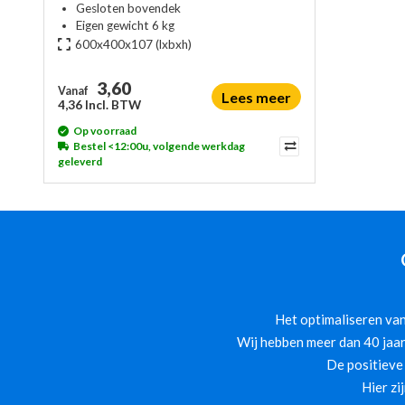
Gesloten bovendek
Eigen gewicht 6 kg
600x400x107
(lxbxh)
3,60
Vanaf
Lees meer
4,36 Incl. BTW
Op voorraad
Bestel <12:00u, volgende werkdag
geleverd
Het optimaliseren van
Wij hebben meer dan 40 jaar
De positieve
Hier zi