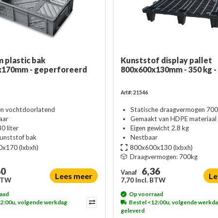
 plastic bak
Kunststof display pallet
x170mm - geperforeerd
800x600x130mm - 350 kg -
Art#: 21546
en vochtdoorlatend
Statische draagvermogen 700
aar
Gemaakt van HDPE materiaal
0 liter
Eigen gewicht 2.8 kg
kunststof bak
Nestbaar
0x170
(lxbxh)
800x600x130
(lxbxh)
Draagvermogen:
700kg
60
6,36
Vanaf
Lees meer
Le
 BTW
7,70 Incl. BTW
aad
Op voorraad
12:00u, volgende werkdag
Bestel <12:00u, volgende werkd
geleverd