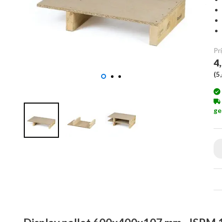
Pri
4
(
5
ge