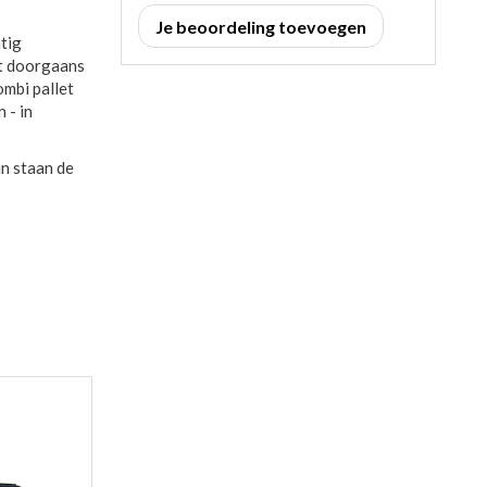
Je beoordeling toevoegen
atig
dt doorgaans
ombi pallet
 - in
in staan de