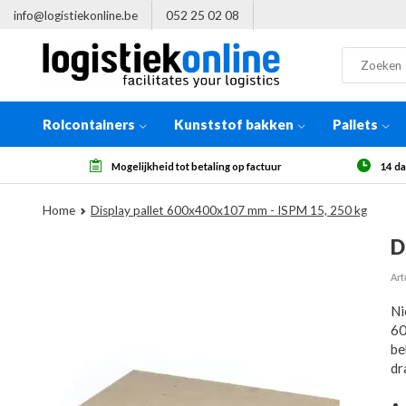
info@logistiekonline.be
052 25 02 08
Rolcontainers
Kunststof bakken
Pallets
ur
14 dagen herroepingsrecht, na ontvangst
Mee
Home
Display pallet 600x400x107 mm - ISPM 15, 250 kg
D
Art
Ni
60
be
dr