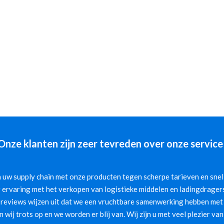
Onze klanten zijn zeer tevreden over onze service
 uw supply chain met onze producten tegen scherpe tarieven en snelle
 ervaring met het verkopen van logistieke middelen en ladingdragers
 reviews wijzen uit dat we een vruchtbare samenwerking hebben met 
jn wij trots op en we worden er blij van. Wij zijn u met veel plezier van