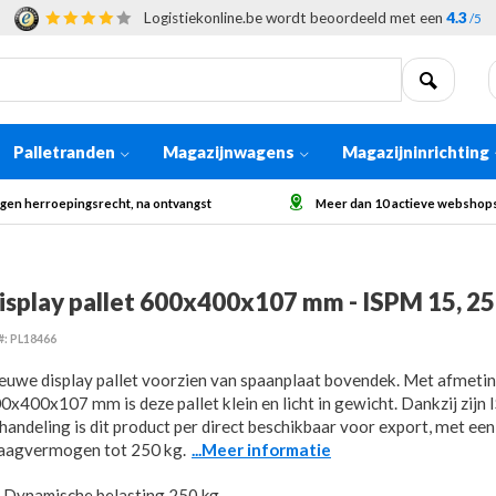
Logistiekonline.be wordt beoordeeld met een
4.3
/5
Palletranden
Magazijnwagens
Magazijninrichting
r dan 10 actieve webshops in Europa
Afhaling op aanvraag voor grot
isplay pallet 600x400x107 mm - ISPM 15, 25
#: PL18466
euwe display pallet voorzien van spaanplaat bovendek. Met afmeti
0x400x107 mm is deze pallet klein en licht in gewicht. Dankzij zij
handeling is dit product per direct beschikbaar voor export, met een
aagvermogen tot 250 kg.
...Meer informatie
Dynamische belasting 250 kg