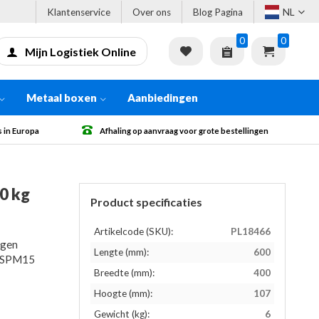
Klantenservice
Over ons
Blog Pagina
NL
0
0
Mijn Logistiek Online
Metaal boxen
Aanbiedingen
e bestellingen
Gratis verzending vanaf € 500 excl. BTW
0 kg
Product specificaties
Artikelcode (SKU):
PL18466
ngen
Lengte (mm):
600
n ISPM15
Breedte (mm):
400
Hoogte (mm):
107
Gewicht (kg):
6