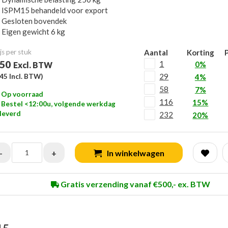
ISPM15 behandeld voor export
Gesloten bovendek
Eigen gewicht 6 kg
js per stuk
Aantal
Korting
P
,50
1
0%
Excl. BTW
29
,45
Incl. BTW)
4%
58
7%
Op voorraad
116
15%
Bestel <12:00u, volgende werkdag
leverd
232
20%
-
+
In winkelwagen
Gratis verzending vanaf €500,- ex. BTW