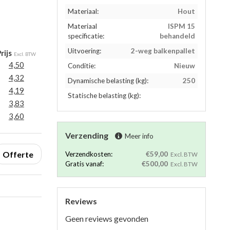
Materiaal:
Hout
Materiaal
ISPM 15
specificatie:
behandeld
Uitvoering:
2-weg balkenpallet
rijs
Excl. BTW
4,50
Conditie:
Nieuw
4,32
Dynamische belasting (kg):
250
4,19
Statische belasting (kg):
3,83
3,60
Verzending
Meer info
Offerte
Verzendkosten:
€59,00
Excl. BTW
Gratis vanaf:
€500,00
Excl. BTW
Reviews
Geen reviews gevonden