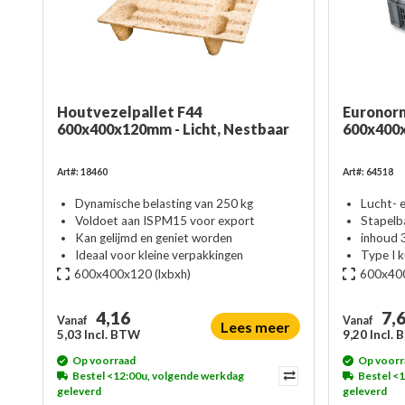
Houtvezelpallet F44
Euronorm
600x400x120mm - Licht, Nestbaar
600x400
Art#: 18460
Art#: 64518
Dynamische belasting van 250 kg
Lucht- 
Voldoet aan ISPM15 voor export
Stapelb
Kan gelijmd en geniet worden
inhoud 3
Ideaal voor kleine verpakkingen
Type I 
600x400x120
(lxbxh)
600x40
4,16
7,
Vanaf
Vanaf
Lees meer
5,03 Incl. BTW
9,20 Incl.
Op voorraad
Op voorr
Bestel <12:00u, volgende werkdag
Bestel <
geleverd
geleverd