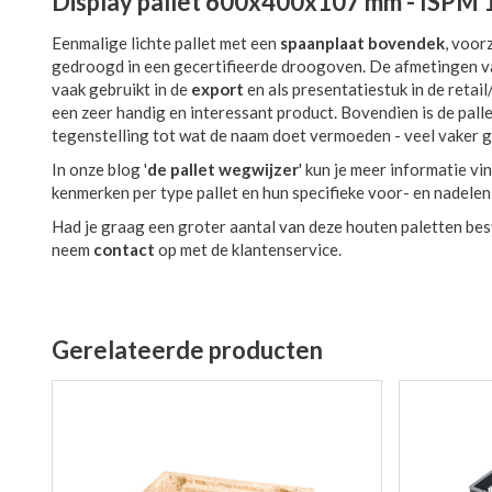
Display pallet 600x400x107 mm - ISPM
Eenmalige lichte pallet met een
spaanplaat bovendek
, voor
gedroogd in een gecertifieerde droogoven. De afmetingen 
vaak gebruikt in de
export
en als presentatiestuk in de retai
een zeer handig en interessant product. Bovendien is de pal
tegenstelling tot wat de naam doet vermoeden - veel vaker g
In onze blog '
de pallet wegwijzer
' kun je meer informatie v
kenmerken per type pallet en hun specifieke voor- en nadele
Had je graag een groter aantal van deze houten paletten bes
neem
contact
op met de klantenservice.
Gerelateerde producten