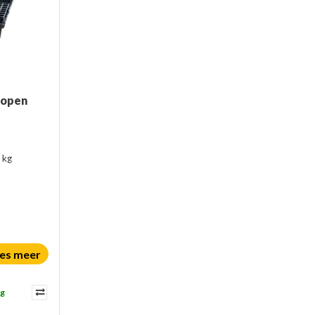
 open
 kg
es meer
ag