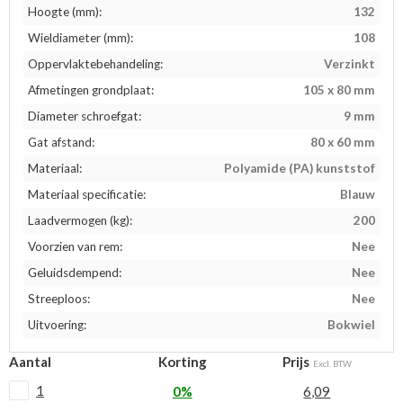
Hoogte (mm):
132
Wieldiameter (mm):
108
Oppervlaktebehandeling:
Verzinkt
Afmetingen grondplaat:
105 x 80 mm
Diameter schroefgat:
9 mm
Gat afstand:
80 x 60 mm
Materiaal:
Polyamide (PA) kunststof
Materiaal specificatie:
Blauw
Laadvermogen (kg):
200
Voorzien van rem:
Nee
Geluidsdempend:
Nee
Streeploos:
Nee
Uitvoering:
Bokwiel
Aantal
Korting
Prijs
Excl. BTW
1
0%
6,09