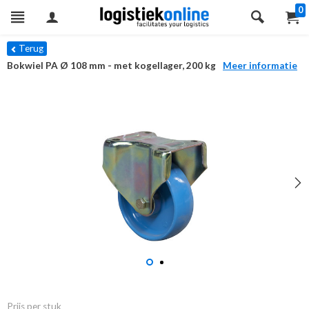
0
Terug
Bokwiel PA Ø 108 mm - met kogellager, 200 kg
Meer informatie
Prijs per stuk