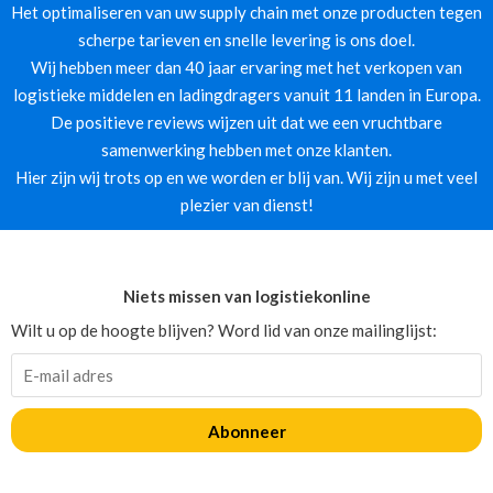
Het optimaliseren van uw supply chain met onze producten tegen
scherpe tarieven en snelle levering is ons doel.
Wij hebben meer dan 40 jaar ervaring met het verkopen van
logistieke middelen en ladingdragers vanuit 11 landen in Europa.
De positieve reviews wijzen uit dat we een vruchtbare
samenwerking hebben met onze klanten.
Hier zijn wij trots op en we worden er blij van. Wij zijn u met veel
plezier van dienst!
Niets missen van logistiekonline
Wilt u op de hoogte blijven? Word lid van onze mailinglijst:
Abonneer