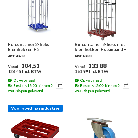
Rolcontainer 2-heks
Rolcontainer 3-heks met
klemhekken + 2
klemhekken + spanband -
spanbanden,
810x680x1680mm
Art#: 48223
Art#: 48230
810x720x1680mm
104,51
133,88
Vanaf
Vanaf
126,45 Incl. BTW
161,99 Incl. BTW
Op voorraad
Op voorraad
Bestel <12:00, binnen 2
Bestel <12:00, binnen 2
werkdagen geleverd
werkdagen geleverd
Voor voedingsindustrie