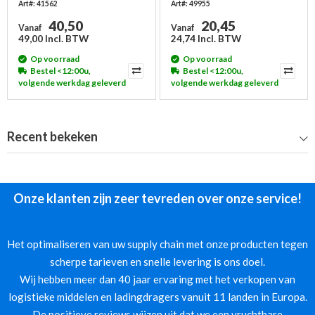
Art#: 41562
Art#: 49955
40,50
20,45
Vanaf
Vanaf
49,00 Incl. BTW
24,74 Incl. BTW
Op voorraad
Op voorraad
Bestel <12:00u,
Bestel <12:00u,
volgende werkdag geleverd
volgende werkdag geleverd
Recent bekeken
Onze klanten zijn zeer tevreden over onze service!
Het optimaliseren van uw supply chain met onze producten tegen
scherpe tarieven en snelle levering is ons doel.
Wij hebben meer dan 40 jaar ervaring met het verkopen van
logistieke middelen en ladingdragers vanuit 11 landen in Europa.
De positieve reviews wijzen uit dat we een vruchtbare