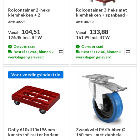
Rolcontainer 2-heks
Rolcontainer 3-heks met
klemhekken + 2
klemhekken + spanband -
spanbanden,
810x680x1680mm
Art#: 48223
Art#: 48230
810x720x1680mm
104,51
133,88
Vanaf
Vanaf
126,45 Incl. BTW
161,99 Incl. BTW
Op voorraad
Op voorraad
Bestel <12:00, binnen 2
Bestel <12:00, binnen 2
werkdagen geleverd
werkdagen geleverd
Voor voedingsindustrie
Dolly 610x410x196 mm -
Zwenkwiel PA/Rubber Ø
kunststof, raster bodem
160 mm - met dubbele
kogellager en rem, 300 kg