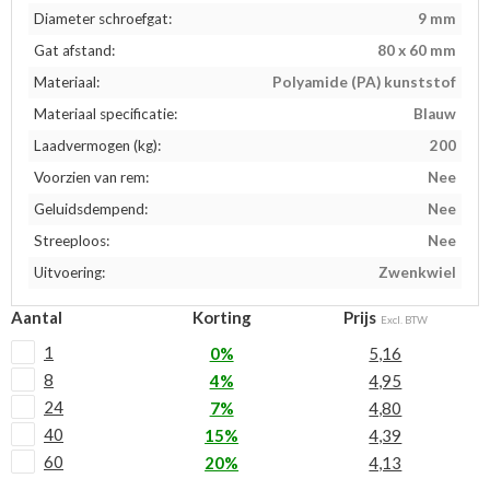
Diameter schroefgat:
9 mm
Gat afstand:
80 x 60 mm
Materiaal:
Polyamide (PA) kunststof
Materiaal specificatie:
Blauw
Laadvermogen (kg):
200
Voorzien van rem:
Nee
Geluidsdempend:
Nee
Streeploos:
Nee
Uitvoering:
Zwenkwiel
Aantal
Korting
Prijs
Excl. BTW
1
0%
5,16
8
4%
4,95
24
7%
4,80
40
15%
4,39
60
20%
4,13