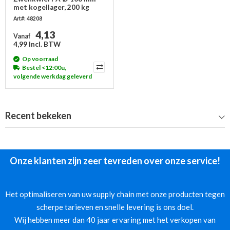
met kogellager, 200 kg
Art#: 48208
4,13
Vanaf
4,99 Incl. BTW
Op voorraad
Bestel <12:00u,
volgende werkdag geleverd
Recent bekeken
Onze klanten zijn zeer tevreden over onze service!
Het optimaliseren van uw supply chain met onze producten tegen
scherpe tarieven en snelle levering is ons doel.
Wij hebben meer dan 40 jaar ervaring met het verkopen van