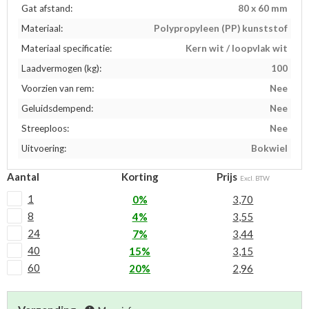
Gat afstand:
80 x 60 mm
Materiaal:
Polypropyleen (PP) kunststof
Materiaal specificatie:
Kern wit / loopvlak wit
Laadvermogen (kg):
100
Voorzien van rem:
Nee
Geluidsdempend:
Nee
Streeploos:
Nee
Uitvoering:
Bokwiel
Aantal
Korting
Prijs
Excl. BTW
1
0%
3,70
8
4%
3,55
24
7%
3,44
40
15%
3,15
60
20%
2,96