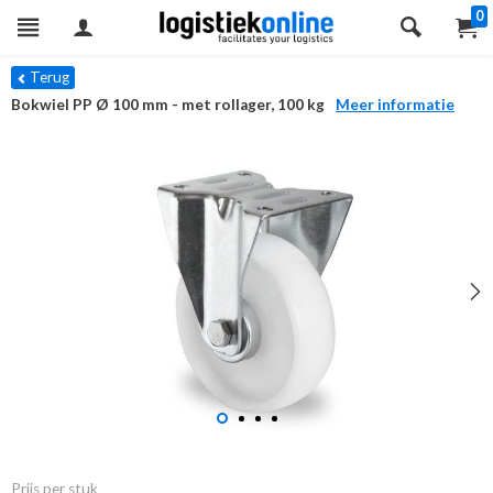
0
Terug
Bokwiel PP Ø 100 mm - met rollager, 100 kg
Meer informatie
Prijs per stuk