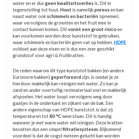
water en er dus
geen kwaliteitsverlies
is. Dit in
tegenstelling tot hout.
Hout
is namelijk
poreus
en kan
naast water ook
schimmels en bacteriën
‘opnemen’,
waar vervolgens de groenten en het fruit mee in
contact kunnen komen. Dit
vormt een groot risico
en
kan voorkomen worden door kunststof te gebruiken,
waar schimmels en bacteriën geen vat op hebben.
HDPE
voldoet aan deze eisen en is dus een zeer geschikt
grondstof voor agri & fruitkratten.
De reden waarom dit type kunststof bakken (en andere
Euronorm bakken)
geperforeerd
zijn, is omdat je ze
hierdoor makkelijk kan reinigen met water. Zo kan je
zand en ander overtollig restmateriaal snel en makkelijk
afspoelen. Het water loopt vervolgens weg door
gaatjes in de onderkant en zijkant van de bak. Een
andere eigenschap van HDPE kunststof, is dat zij
temperaturen tot
80 °C
weerstaan. Dit is handig
wanneer je met warm water wil reinigen. Deze kratten
bevatten dus een simpel
filtratiesysteem
. Bijkomend
voordeel is dat de oogst meteen gelucht kan worden