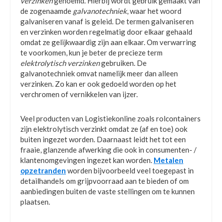
verzinken
genoemd. Hierbij wordt gebruik gemaakt van
de zogenaamde
galvanotechniek
, waar het woord
galvaniseren vanaf is geleid. De termen galvaniseren
en verzinken worden regelmatig door elkaar gehaald
omdat ze gelijkwaardig zijn aan elkaar. Om verwarring
te voorkomen, kun je beter de precieze term
elektrolytisch verzinken
gebruiken. De
galvanotechniek omvat namelijk meer dan alleen
verzinken. Zo kan er ook gedoeld worden op het
verchromen of vernikkelen van ijzer.
Veel producten van Logistiekonline zoals rolcontainers
zijn elektrolytisch verzinkt omdat ze (af en toe) ook
buiten ingezet worden. Daarnaast leidt het tot een
fraaie, glanzende afwerking die ook in consumenten- /
klantenomgevingen ingezet kan worden.
Metalen
opzetranden
worden bijvoorbeeld veel toegepast in
detailhandels om grijpvoorraad aan te bieden of om
aanbiedingen buiten de vaste stellingen om te kunnen
plaatsen.