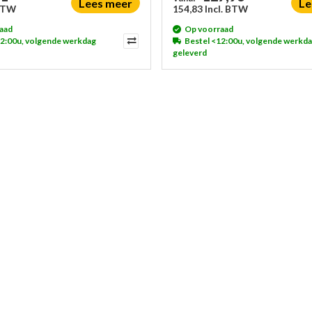
Lees meer
Le
 BTW
154,83 Incl. BTW
aad
Op voorraad
12:00u, volgende werkdag
Bestel <12:00u, volgende werkd
geleverd