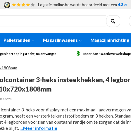
Logistiekonline.be wordt beoordeeld met een
4.3
/5
Palletranden
Magazijnwagens
Magazijninrichting
gen herroepingsrecht, na ontvangst
Meer dan 10 actieve webshops
20x1808mm
olcontainer 3-heks insteekhekken, 4 legbor
10x720x1808mm
#: 48298
lcontainer 3-heks voor display met een maximaal laadvermogen v
logram, heeft een versterkte kunststof bodem en 3 hekken. Standaa
t 4 legborden voorzien van opstaand randje om te zorgen dat de in
ekke blijft.
...Meer informatie