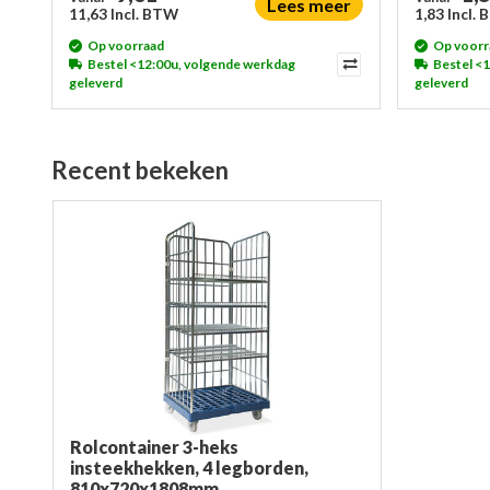
Lees meer
11,63 Incl. BTW
1,83 Incl.
Op voorraad
Op voorr
Bestel <12:00u, volgende werkdag
Bestel <
geleverd
geleverd
Recent bekeken
Rolcontainer 3-heks
insteekhekken, 4 legborden,
810x720x1808mm