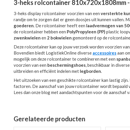
3-heks rolcontainer 810x720x1808mm - 4
3-heks display rolcontainer voorzien van een
versterkte ku
randje om te zorgen dat er geen doosjes uit kunnen vallen. M
goederen
. De rolcontainer heeft een
laadvermogen van 5
de rolcontainer hebben een
PolyPropyleen (PP)
plastic loop
zwenkwielen
en
2 bokwielen
gemonteerd op de rolcontaine
Deze rolcontainer kan op jouw verzoek worden voorzien va
Bovendien biedt LogistiekOnline diverse
accessoires
aan om 
mogelijk om deze rolcontainer te combineren met een
spanb
voorzien van een
beschermingshoes
, beschikbaar in divers
uitbreiden en efficiënt indelen met
legborden
.
Het uitzoeken van een geschikte rolcontainer kan lastig zijn
factoren. De aanschaf van jouw rolcontainer wordt bepaald 
Lees dan onze blog met aandachtspunten voor de aanschaf v
Gerelateerde producten