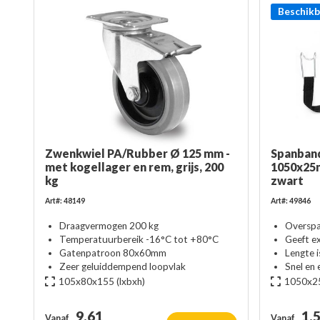
Beschikb
Zwenkwiel PA/Rubber Ø 125 mm -
Spanban
met kogellager en rem, grijs, 200
1050x25m
kg
zwart
Art#: 48149
Art#: 49846
Draagvermogen 200 kg
Overspa
Temperatuurbereik -16°C tot +80°C
Geeft ex
Gatenpatroon 80x60mm
Lengte i
Zeer geluiddempend loopvlak
Snel en 
105x80x155
(lxbxh)
1050x2
9,61
1,
Vanaf
Vanaf