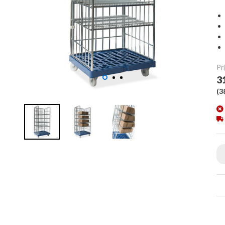
Pri
3
(
3