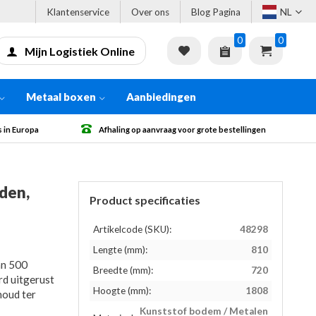
Klantenservice
Over ons
Blog Pagina
NL
0
0
Mijn Logistiek Online
Metaal boxen
Aanbiedingen
 in Europa
Afhaling op aanvraag voor grote bestellingen
den,
Product specificaties
Artikelcode (SKU):
48298
Lengte (mm):
810
an 500
Breedte (mm):
720
rd uitgerust
Hoogte (mm):
1808
houd ter
Kunststof bodem / Metalen