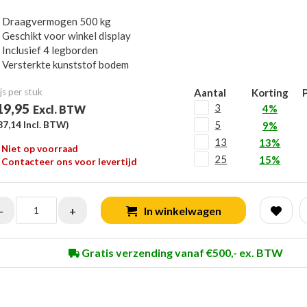
Draagvermogen 500 kg
Geschikt voor winkel display
Inclusief 4 legborden
Versterkte kunststof bodem
js per stuk
Aantal
Korting
P
19,95
3
4%
Excl. BTW
5
87,14
Incl. BTW)
9%
13
13%
Niet op voorraad
25
15%
Contacteer ons voor levertijd
-
+
In winkelwagen
Gratis verzending vanaf €500,- ex. BTW