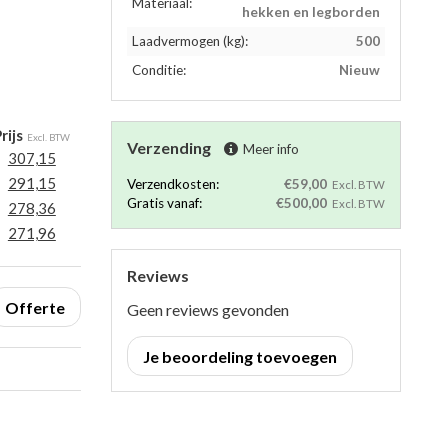
Materiaal:
hekken en legborden
Laadvermogen (kg):
500
Conditie:
Nieuw
rijs
Excl. BTW
Verzending
Meer info
307,15
291,15
Verzendkosten:
€59,00
Excl. BTW
Gratis vanaf:
€500,00
Excl. BTW
278,36
271,96
Reviews
Offerte
Geen reviews gevonden
Je beoordeling toevoegen