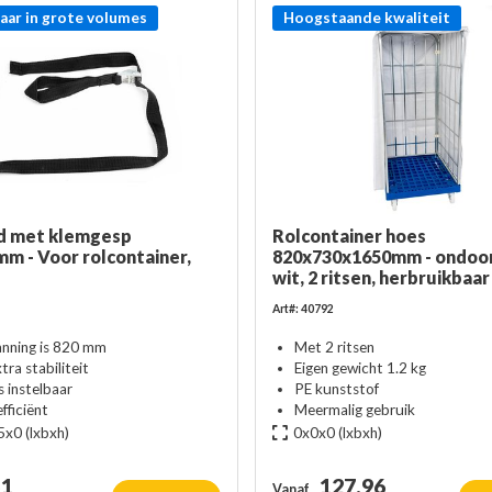
aar in grote volumes
Hoogstaande kwaliteit
d met klemgesp
Rolcontainer hoes
m - Voor rolcontainer,
820x730x1650mm - ondoor
wit, 2 ritsen, herbruikbaar
Art#: 40792
nning is 820 mm
Met 2 ritsen
tra stabiliteit
Eigen gewicht 1.2 kg
s instelbaar
PE kunststof
efficiënt
Meermalig gebruik
5x0
(lxbxh)
0x0x0
(lxbxh)
51
127,96
Vanaf