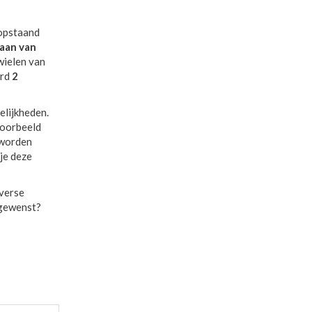
opstaand
aan van
wielen van
ard
2
lijkheden.
jvoorbeeld
 worden
 je deze
iverse
 gewenst?