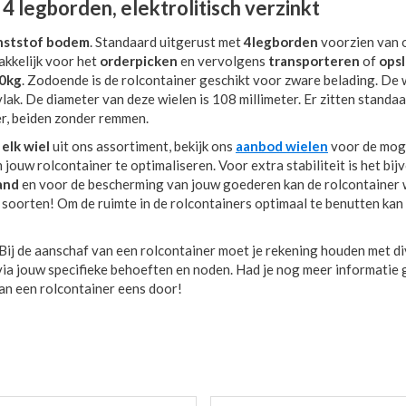
 legborden, elektrolitisch verzinkt
nststof bodem
. Standaard uitgerust met
4
legborden
voorzien van 
akkelijk voor het
orderpicken
en vervolgens
transporteren
of
opsl
00kg
. Zodoende is de rolcontainer geschikt voor zware belading. De 
vlak. De diameter van deze wielen is 108 millimeter. Er zitten standa
r, beiden zonder remmen.
n
elk wiel
uit ons assortiment, bekijk ons
aanbod wielen
voor de moge
jouw rolcontainer te optimaliseren. Voor extra stabiliteit is het bi
and
en voor de bescherming van jouw goederen kan de rolcontainer
e soorten! Om de ruimte in de rolcontainers optimaal te benutten kan
. Bij de aanschaf van een rolcontainer moet je rekening houden met d
via jouw specifieke behoeften en noden. Had je nog meer informatie
an een rolcontainer eens door!