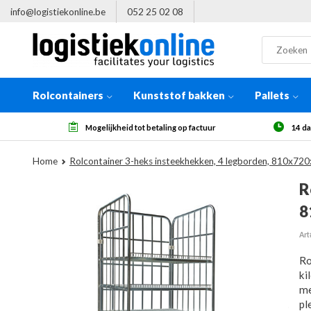
info@logistiekonline.be
052 25 02 08
Rolcontainers
Kunststof bakken
Pallets
leverd
Mogelijkheid tot betaling op factuur
14 da
Home
Rolcontainer 3-heks insteekhekken, 4 legborden, 810x7
R
8
Art
Ro
ki
me
pl