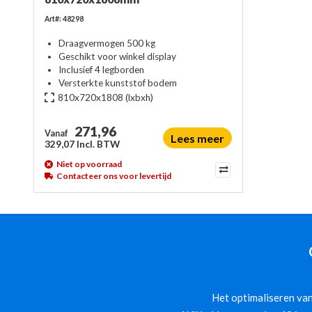
Art#: 48298
Draagvermogen 500 kg
Geschikt voor winkel display
Inclusief 4 legborden
Versterkte kunststof bodem
810x720x1808
(lxbxh)
271,96
Vanaf
Lees meer
329,07 Incl. BTW
Niet op voorraad
Contacteer ons voor levertijd
Het optimaliseren van