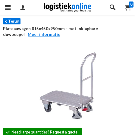
0
Terug
Plateauwagen 815x450x950mm - met inklapbare
duwbeugel
Meer informatie
Need large quantities? Request a quote!