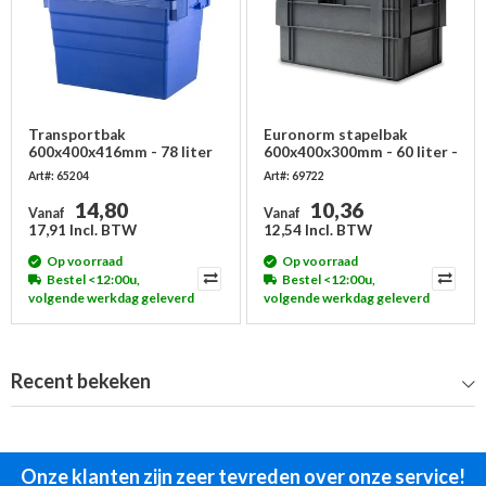
Transportbak
Euronorm stapelbak
600x400x416mm - 78 liter
600x400x300mm - 60 liter -
gesloten
Art#: 65204
Art#: 69722
14,80
10,36
Vanaf
Vanaf
17,91 Incl. BTW
12,54 Incl. BTW
Op voorraad
Op voorraad
Bestel <12:00u,
Bestel <12:00u,
volgende werkdag geleverd
volgende werkdag geleverd
Recent bekeken
Onze klanten zijn zeer tevreden over onze service!