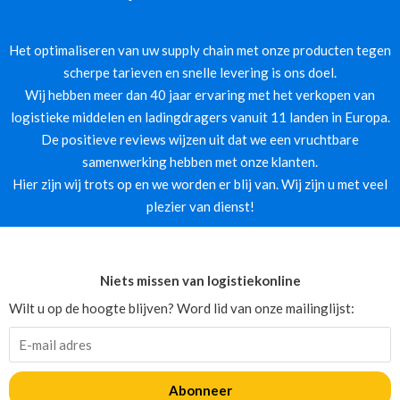
Het optimaliseren van uw supply chain met onze producten tegen
scherpe tarieven en snelle levering is ons doel.
Wij hebben meer dan 40 jaar ervaring met het verkopen van
logistieke middelen en ladingdragers vanuit 11 landen in Europa.
De positieve reviews wijzen uit dat we een vruchtbare
samenwerking hebben met onze klanten.
Hier zijn wij trots op en we worden er blij van. Wij zijn u met veel
plezier van dienst!
Niets missen van logistiekonline
Wilt u op de hoogte blijven? Word lid van onze mailinglijst:
Abonneer