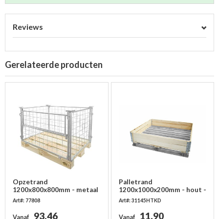
Reviews
Gerelateerde producten
Opzetrand
Palletrand
1200x800x800mm - metaal
1200x1000x200mm - hout -
- verzinkt, inklapbaar
2 plankdelen met 4
Art#: 77808
Art#: 31145HTKD
scharnieren
93,46
11,90
Vanaf
Vanaf