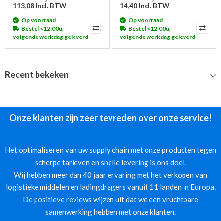
113,08 Incl. BTW
14,40 Incl. BTW
Op voorraad
Op voorraad
Bestel <12:00u,
Bestel <12:00u,
volgende werkdag geleverd
volgende werkdag geleverd
Recent bekeken
Onze klanten zijn zeer tevreden over onze service!
Het optimaliseren van uw supply chain met onze producten tegen
scherpe tarieven en snelle levering is ons doel.
Wij hebben meer dan 40 jaar ervaring met het verkopen van
logistieke middelen en ladingdragers vanuit 11 landen in Europa.
De positieve reviews wijzen uit dat we een vruchtbare
samenwerking hebben met onze klanten.