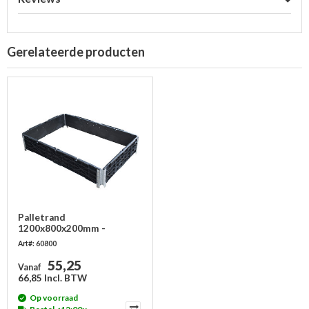
Gerelateerde producten
Palletrand
1200x800x200mm -
kunststof - 4 scharnieren
Art#: 60800
55,25
Vanaf
66,85 Incl. BTW
Op voorraad