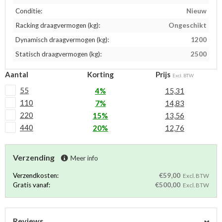
Conditie:
Nieuw
Racking draagvermogen (kg):
Ongeschikt
Dynamisch draagvermogen (kg):
1200
Statisch draagvermogen (kg):
2500
Aantal
Korting
Prijs
Excl. BTW
55
4%
15,31
110
7%
14,83
220
15%
13,56
440
20%
12,76
Verzending
Meer info
Verzendkosten:
€59,00
Excl. BTW
Gratis vanaf:
€500,00
Excl. BTW
Reviews