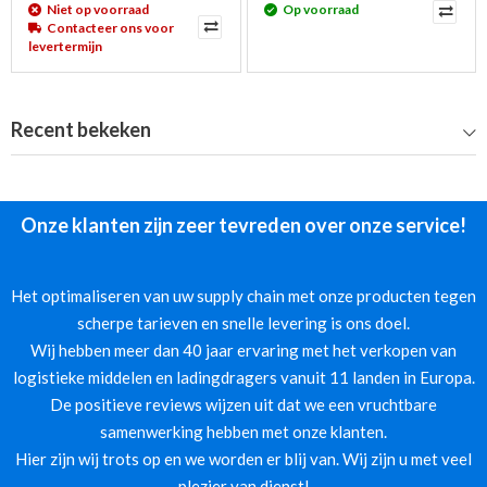
Niet op voorraad
Op voorraad
Contacteer ons voor
levertermijn
Recent bekeken
Onze klanten zijn zeer tevreden over onze service!
Het optimaliseren van uw supply chain met onze producten tegen
scherpe tarieven en snelle levering is ons doel.
Wij hebben meer dan 40 jaar ervaring met het verkopen van
logistieke middelen en ladingdragers vanuit 11 landen in Europa.
De positieve reviews wijzen uit dat we een vruchtbare
samenwerking hebben met onze klanten.
Hier zijn wij trots op en we worden er blij van. Wij zijn u met veel
plezier van dienst!