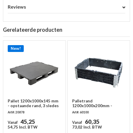
Reviews
Gerelateerde producten
New!
Pallet 1200x1000x145 mm
Palletrand
- opstaande rand, 3 sledes
1200x1000x200mm -
met metalen buizen
kunststof - 4 scharnieren
Art#: 20878
Art#: 60100
45,25
60,35
Vanaf
Vanaf
54,75 Incl. BTW
73,02 Incl. BTW