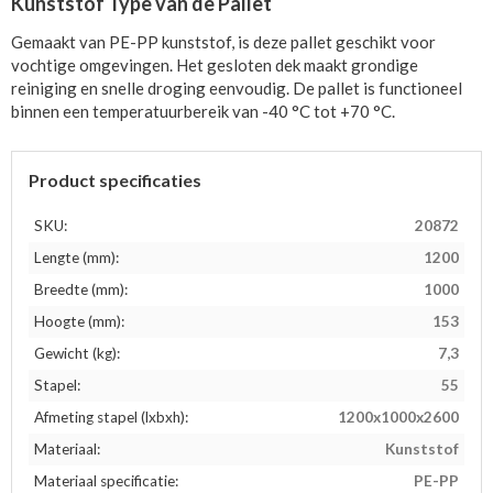
Kunststof Type van de Pallet
Gemaakt van PE-PP kunststof, is deze pallet geschikt voor
vochtige omgevingen. Het gesloten dek maakt grondige
reiniging en snelle droging eenvoudig. De pallet is functioneel
binnen een temperatuurbereik van -40 °C tot +70 °C.
Product specificaties
SKU:
20872
Lengte (mm):
1200
Breedte (mm):
1000
Hoogte (mm):
153
Gewicht (kg):
7,3
Stapel:
55
Afmeting stapel (lxbxh):
1200x1000x2600
Materiaal:
Kunststof
Materiaal specificatie:
PE-PP