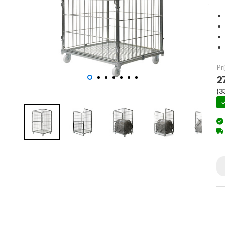
Pri
2
(
3