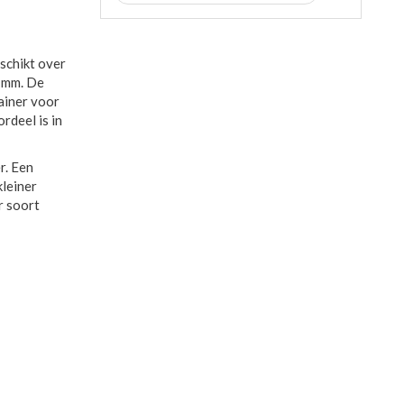
eschikt over
0 mm. De
ainer voor
rdeel is in
r. Een
kleiner
r soort