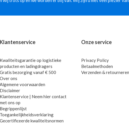
jn wij trots op en we worden er blij van. Wij zijn u met veel plezier van
Klantenservice
Onze service
Kwaliteitsgarantie op logistieke
Privacy Policy
producten en ladingdragers
Betaalmethoden
Gratis bezorging vanaf € 500
Verzenden & retournere
Over ons
Algemene voorwaarden
Disclaimer
Klantenservice | Neem hier contact
met ons op
Begrippenlijst
Toegankelijkheidsverklaring
Gecertificeerde kwaliteitsnormen