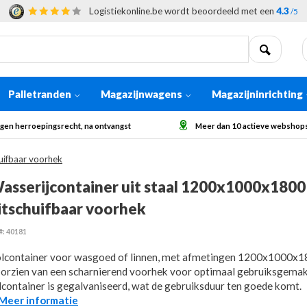
Logistiekonline.be wordt beoordeeld met een
4.3
/5
Palletranden
Magazijnwagens
Magazijninrichting
echt, na ontvangst
Meer dan 10 actieve webshops in Europa
uifbaar voorhek
asserijcontainer uit staal 1200x1000x1800
itschuifbaar voorhek
#: 40181
lcontainer voor wasgoed of linnen, met afmetingen 1200x1000x
orzien van een scharnierend voorhek voor optimaal gebruiksgemak
lcontainer is gegalvaniseerd, wat de gebruiksduur ten goede komt.
..Meer informatie