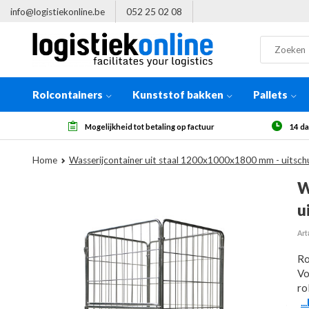
info@logistiekonline.be
052 25 02 08
Rolcontainers
Kunststof bakken
Pallets
Mogelijkheid tot betaling op factuur
14 dagen herroepingsr
Home
Wasserijcontainer uit staal 1200x1000x1800 mm - uitsch
W
u
Art
Ro
Vo
ro
.