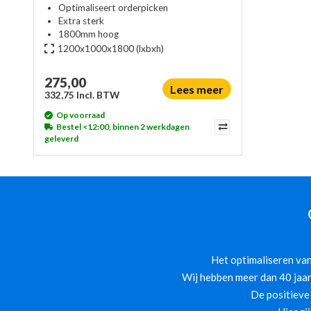
Optimaliseert orderpicken
Extra sterk
1800mm hoog
1200x1000x1800
(lxbxh)
275,00
Lees meer
332,75 Incl. BTW
Op voorraad
Bestel <12:00, binnen 2 werkdagen
geleverd
Het optimaliseren van
Wij hebben meer dan 40 jaar
De positieve