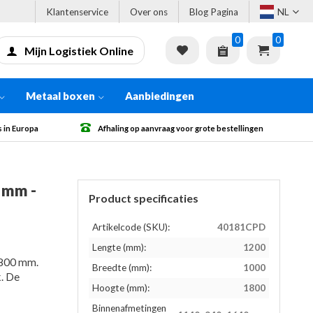
Klantenservice
Over ons
Blog Pagina
NL
0
0
Mijn Logistiek Online
Metaal boxen
Aanbiedingen
Afhaling op aanvraag voor grote bestellingen
Gratis verzen
 mm -
Product specificaties
Artikelcode (SKU):
40181CPD
Lengte (mm):
1200
1800 mm.
Breedte (mm):
1000
. De
Hoogte (mm):
1800
Binnenafmetingen