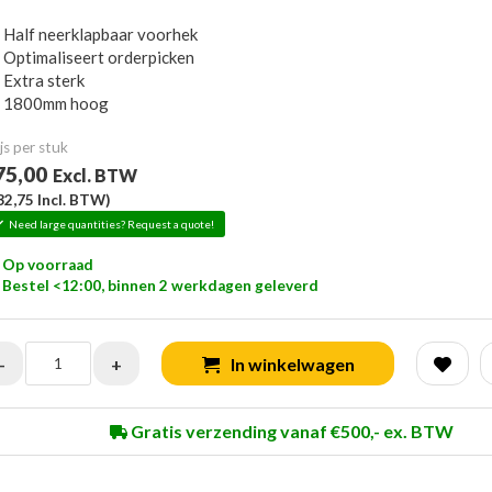
Half neerklapbaar voorhek
Optimaliseert orderpicken
Extra sterk
1800mm hoog
js per stuk
75,00
Excl. BTW
32,75
Incl. BTW)
Need large quantities? Request a quote!
Op voorraad
Bestel <12:00, binnen 2 werkdagen geleverd
-
+
In winkelwagen
Gratis verzending vanaf €500,- ex. BTW