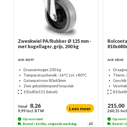
Zwenkwiel PA/Rubber Ø 125 mm -
Rolconta
met kogellager, grijs, 200 kg
810x680
Art#: 48199
Art#: 48240
Draavermogen 200 kg
Draagve
Temperatuurbereik -16°C tot +80°C
Therm. 
Gatenpatroon 80x60mm
Geschik
Zeer geluiddempend loopvlak
Voorhek
105x80x155
(lxbxh)
810x68
8,26
215,00
Vanaf
Lees meer
9,99 Incl. BTW
260,15 Inc
Op voorraad
Op voorr
Bestel <12:00u, volgende werkdag
Bestel <