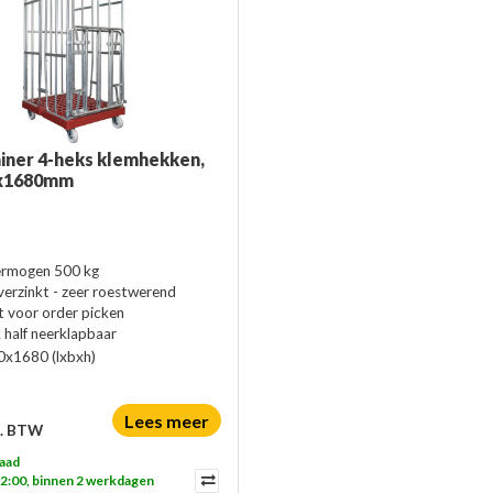
iner 4-heks klemhekken,
x1680mm
rmogen 500 kg
verzinkt - zeer roestwerend
t voor order picken
 half neerklapbaar
0x1680
(lxbxh)
Lees meer
l. BTW
aad
12:00, binnen 2 werkdagen