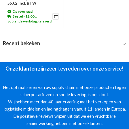
55,02 Incl. BTW
Op voorraad
Bestel <12:00u,
volgende werkdag geleverd
Recent bekeken
Onze klanten zijn zeer tevreden over onze service!
Het optimaliseren van uw supply chain met onze producten tegen
scherpe tarieven en snelle levering is ons doel.
Wij hebben meer dan 40 jaar ervaring met het verkopen van
logistieke middelen en ladingdragers vanuit 11 landen in Europa.
De positieve reviews wijzen uit dat we een vruchtbare
samenwerking hebben met onze klanten.