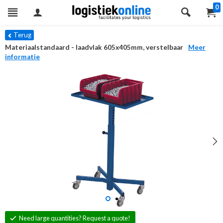
0
Terug
Materiaalstandaard - laadvlak 605x405mm, verstelbaar
Meer
informatie
Need large quantities? Request a quote!