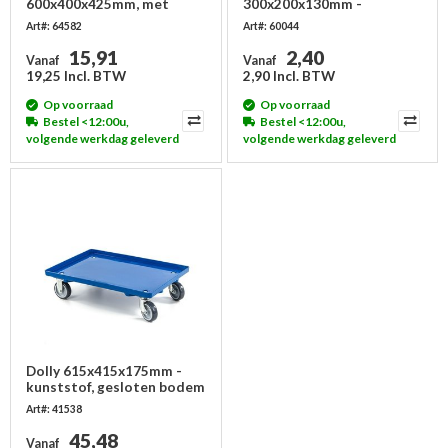
600x400x425mm, met
300x200x130mm -
grijpopening
stapelbaar, met
Art#: 64582
Art#: 60044
grijpopening
15,91
2,40
Vanaf
Vanaf
19,25 Incl. BTW
2,90 Incl. BTW
Op voorraad
Op voorraad
Bestel <12:00u,
Bestel <12:00u,
volgende werkdag geleverd
volgende werkdag geleverd
Dolly 615x415x175mm -
kunststof, gesloten bodem
Art#: 41538
45,48
Vanaf