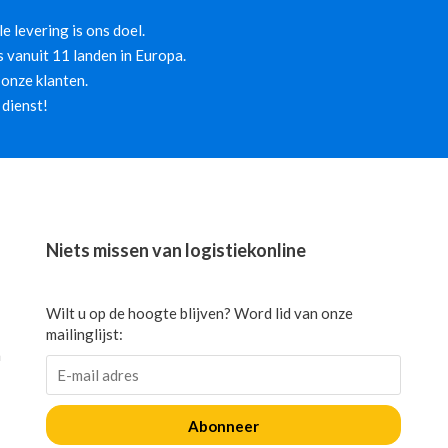
 levering is ons doel.
 vanuit 11 landen in Europa.
onze klanten.
 dienst!
Niets missen van logistiekonline
Wilt u op de hoogte blijven? Word lid van onze
mailinglijst:
n
Abonneer