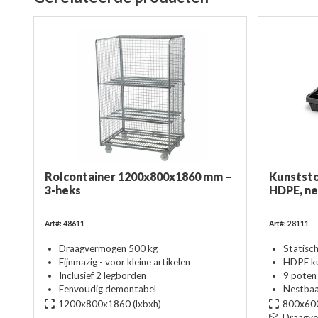
Rolcontainer 1200x800x1860 mm –
Kunststo
3-heks
HDPE, ne
Art#: 48611
Art#: 28111
Draagvermogen 500 kg
Statisc
Fijnmazig - voor kleine artikelen
HDPE ku
Inclusief 2 legborden
9 poten
Eenvoudig demontabel
Nestba
1200x800x1860
(lxbxh)
800x60
Draagv