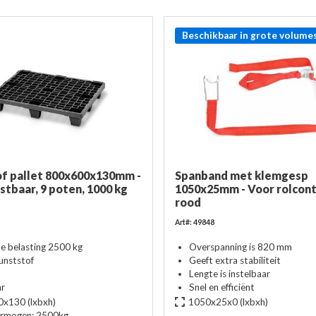
Beschikbaar in grote volume
f pallet 800x600x130mm -
Spanband met klemgesp
stbaar, 9 poten, 1000 kg
1050x25mm - Voor rolcont
rood
Art#: 49848
he belasting 2500 kg
Overspanning is 820 mm
nststof
Geeft extra stabiliteit
Lengte is instelbaar
ar
Snel en efficiënt
0x130
(lxbxh)
1050x25x0
(lxbxh)
ermogen:
2500kg