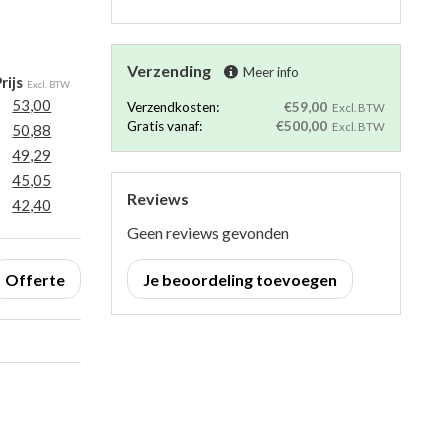
Verzending
Meer info
rijs
Excl. BTW
53,00
Verzendkosten:
€59,00
Excl. BTW
Gratis vanaf:
€500,00
Excl. BTW
50,88
49,29
45,05
Reviews
42,40
Geen reviews gevonden
Offerte
Je beoordeling toevoegen