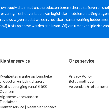
 uw supply chain met onze producten tegen scherpe tarieven en snelle
 ervaring met het verkopen van logistieke middelen en ladingdragers
 reviews wijzen uit dat we een vruchtbare samenwerking hebben met 
jn wij trots op en we worden er blij van. Wij zijn u met veel plezier van
Klantenservice
Onze service
Kwaliteitsgarantie op logistieke
Privacy Policy
producten en ladingdragers
Betaalmethoden
Gratis bezorging vanaf € 500
Verzenden & retournere
Over ons
Algemene voorwaarden
Disclaimer
Klantenservice | Neem hier contact