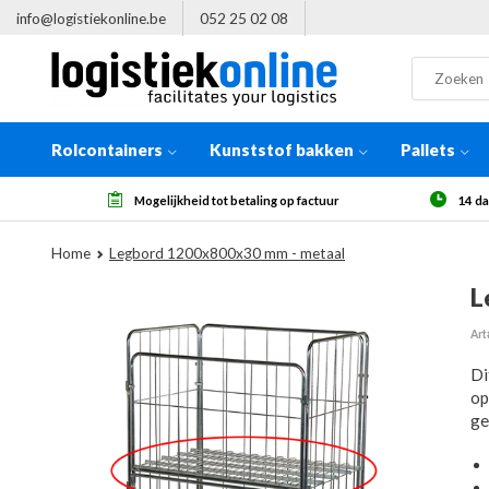
info@logistiekonline.be
052 25 02 08
Rolcontainers
Kunststof bakken
Pallets
factuur
14 dagen herroepingsrecht, na ontvangst
Home
Legbord 1200x800x30 mm - metaal
L
Art
Di
op
ge