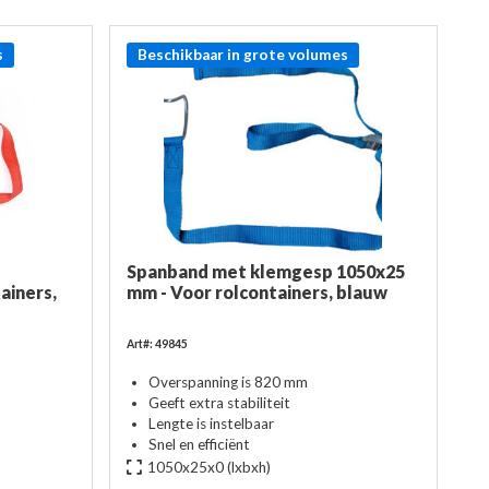
s
Beschikbaar in grote volumes
Spanband met klemgesp 1050x25
ainers,
mm - Voor rolcontainers, blauw
Art#: 49845
Overspanning is 820 mm
Geeft extra stabiliteit
Lengte is instelbaar
Snel en efficiënt
1050x25x0
(lxbxh)