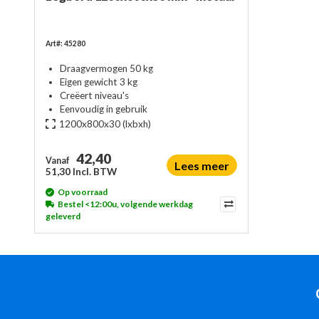
Art#: 45280
Draagvermogen 50 kg
Eigen gewicht 3 kg
Creëert niveau's
Eenvoudig in gebruik
1200x800x30
(lxbxh)
42,40
Vanaf
Lees meer
51,30 Incl. BTW
Op voorraad
Bestel <12:00u, volgende werkdag
geleverd