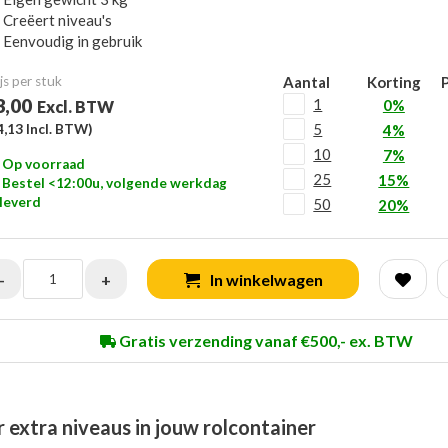
Creëert niveau's
Eenvoudig in gebruik
js per stuk
Aantal
Korting
P
3,00
1
0%
Excl. BTW
5
4,13
Incl. BTW)
4%
10
7%
Op voorraad
25
15%
Bestel <12:00u, volgende werkdag
leverd
50
20%
-
+
In winkelwagen
Gratis verzending vanaf €500,- ex. BTW
xtra niveaus in jouw rolcontainer