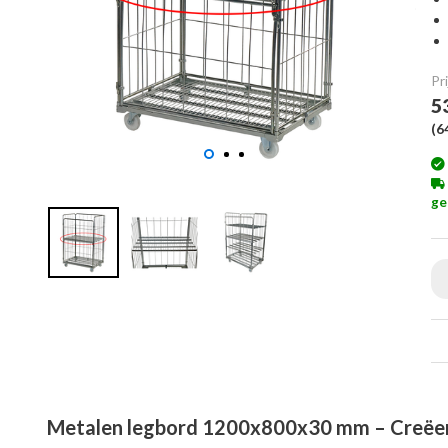
Pri
5
(
6
ge
Metalen legbord 1200x800x30 mm – Creëer e