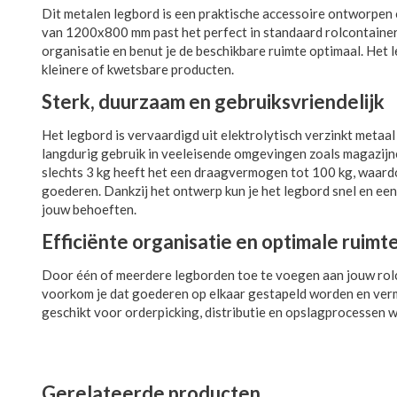
Dit metalen legbord is een praktische accessoire ontworpen 
van 1200x800 mm past het perfect in standaard rolcontainers
organisatie en benut je de beschikbare ruimte optimaal. Het 
kleinere of kwetsbare producten.
Sterk, duurzaam en gebruiksvriendelijk
Het legbord is vervaardigd uit elektrolytisch verzinkt metaa
langdurig gebruik in veeleisende omgevingen zoals magazijne
slechts 3 kg heeft het een draagvermogen tot 100 kg, waard
goederen. Dankzij het ontwerp kun je het legbord snel en een
jouw behoeften.
Efficiënte organisatie en optimale ruimt
Door één of meerdere legborden toe te voegen aan jouw rolc
voorkom je dat goederen op elkaar gestapeld worden en vermin
geschikt voor orderpicking, distributie en opslagprocessen waa
Gerelateerde producten