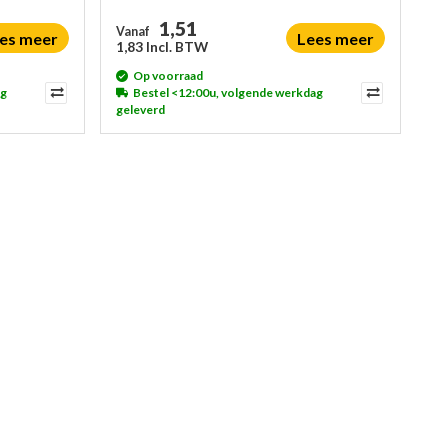
1,51
Vanaf
es meer
Lees meer
1,83 Incl. BTW
Op voorraad
ag
Bestel <12:00u, volgende werkdag
geleverd