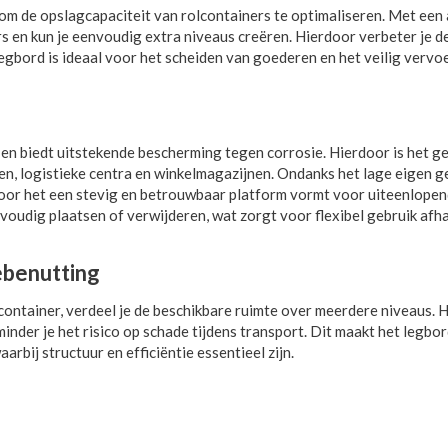
om de opslagcapaciteit van rolcontainers te optimaliseren. Met een
 en kun je eenvoudig extra niveaus creëren. Hierdoor verbeter je d
legbord is ideaal voor het scheiden van goederen en het veilig vervo
l en biedt uitstekende bescherming tegen corrosie. Hierdoor is het g
n, logistieke centra en winkelmagazijnen. Ondanks het lage eigen g
oor het een stevig en betrouwbaar platform vormt voor uiteenlope
voudig plaatsen of verwijderen, wat zorgt voor flexibel gebruik afha
ebenutting
ontainer, verdeel je de beschikbare ruimte over meerdere niveaus. 
der je het risico op schade tijdens transport. Dit maakt het legbor
rbij structuur en efficiëntie essentieel zijn.