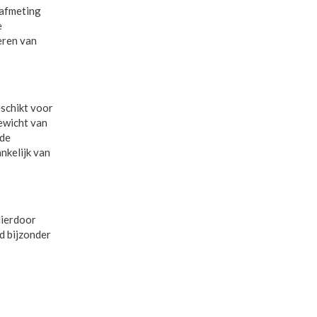
 afmeting
e
eren van
eschikt voor
ewicht van
nde
nkelijk van
Hierdoor
d bijzonder