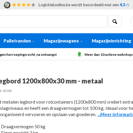
Logistiekonline.be wordt beoordeeld met een
4.3
/5
Palletranden
Magazijnwagens
Magazijninrichting
Meer dan 10 actieve webshops in Europa
Afhaling op aanvraag voor
egbord 1200x800x30 mm - metaal
#: 45280
t metalen legbord voor rolcontainers (1200x800 mm) creëert extr
slagniveaus en heeft een draagvermogen tot 100 kg. Ideaal voor h
organiseerd vervoeren en opslaan van goederen.
...Meer informati
Draagvermogen 50 kg
Eigen gewicht 3 kg