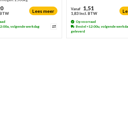
20
1,51
Vanaf
Lees meer
Le
. BTW
1,83 Incl. BTW
aad
Op voorraad
12:00u, volgende werkdag
Bestel <12:00u, volgende werkd
geleverd