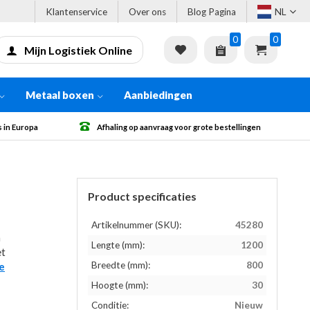
Klantenservice
Over ons
Blog Pagina
NL
0
0
Mijn Logistiek Online
Metaal boxen
Aanbiedingen
 grote bestellingen
Gratis verzending vanaf € 500 excl. BTW
Product specificaties
Artikelnummer (SKU):
45280
a
Lengte (mm):
1200
et
Breedte (mm):
800
e
Hoogte (mm):
30
Conditie:
Nieuw