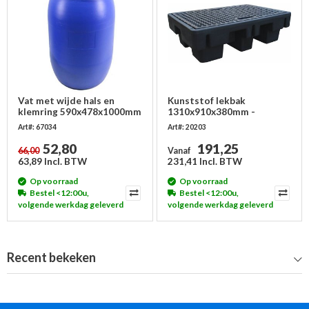
Vat met wijde hals en
Kunststof lekbak
klemring 590x478x1000mm
1310x910x380mm -
- 220 liter
Inclusief rooster
Art#: 67034
Art#: 20203
52,80
191,25
66,00
Vanaf
63,89 Incl. BTW
231,41 Incl. BTW
Op voorraad
Op voorraad
Bestel <12:00u,
Bestel <12:00u,
volgende werkdag geleverd
volgende werkdag geleverd
Recent bekeken