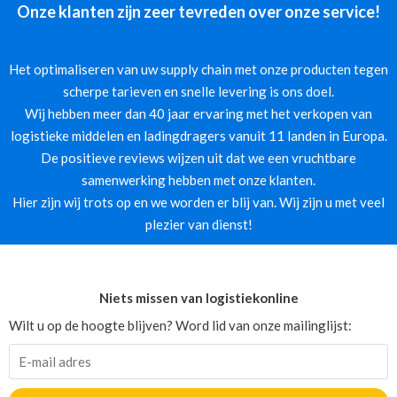
Onze klanten zijn zeer tevreden over onze service!
Het optimaliseren van uw supply chain met onze producten tegen
scherpe tarieven en snelle levering is ons doel.
Wij hebben meer dan 40 jaar ervaring met het verkopen van
logistieke middelen en ladingdragers vanuit 11 landen in Europa.
De positieve reviews wijzen uit dat we een vruchtbare
samenwerking hebben met onze klanten.
Hier zijn wij trots op en we worden er blij van. Wij zijn u met veel
plezier van dienst!
Niets missen van logistiekonline
Wilt u op de hoogte blijven? Word lid van onze mailinglijst: