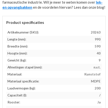
farmaceutische industrie. Wil je meer te weten komen over
lek-
en opvangbakken
en de voordelen hiervan? Lees dan onze blog!
Product specificaties
Artikelnummer (SKU):
20263
Lengte (mm):
990
Breedte (mm):
590
Hoogte (mm):
40
Gewicht (kg):
9
Afmetingen stapel (mm):
n.v.t.
Materiaal:
Kunststof
Materiaal specificatie:
MDPE
Laadvermogen (kg):
200
Capaciteit (l):
/
Rooster:
Ja