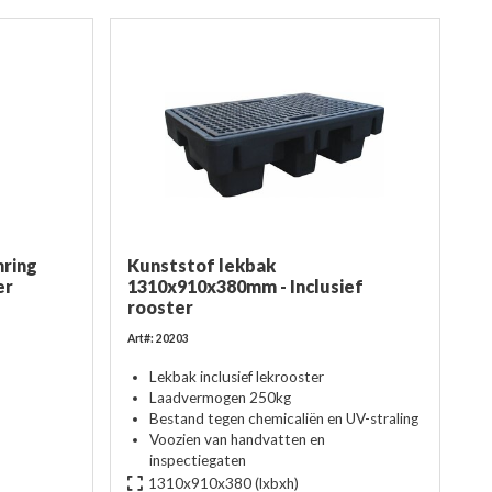
mring
Kunststof lekbak
er
1310x910x380mm - Inclusief
rooster
Art#: 20203
Lekbak inclusief lekrooster
Laadvermogen 250kg
Bestand tegen chemicaliën en UV-straling
Voozien van handvatten en
inspectiegaten
1310x910x380
(lxbxh)