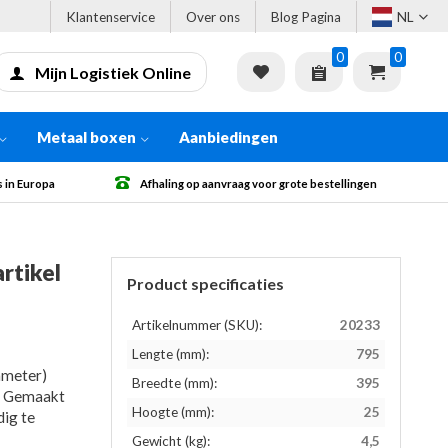
Klantenservice
Over ons
Blog Pagina
NL
0
0
Mijn Logistiek Online
Metaal boxen
Aanbiedingen
 in Europa
Afhaling op aanvraag voor grote bestellingen
rtikel
Product specificaties
Artikelnummer (SKU):
20233
Lengte (mm):
795
ameter)
Breedte (mm):
395
n. Gemaakt
Hoogte (mm):
25
dig te
Gewicht (kg):
4,5