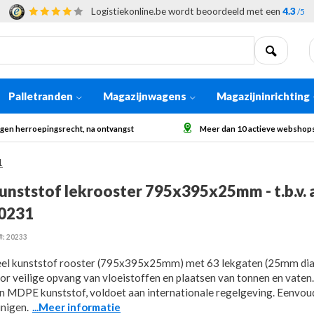
Logistiekonline.be wordt beoordeeld met een
4.3
/5
Palletranden
Magazijnwagens
Magazijninrichting
gen herroepingsrecht, na ontvangst
Meer dan 10 actieve webshops
1
unststof lekrooster 795x395x25mm - t.b.v. a
0231
#: 20233
el kunststof rooster (795x395x25mm) met 63 lekgaten (25mm di
or veilige opvang van vloeistoffen en plaatsen van tonnen en vate
n MDPE kunststof, voldoet aan internationale regelgeving. Eenvou
inigen.
...Meer informatie