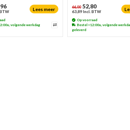
,96
52,80
66,00
Lees meer
Le
. BTW
63,89 Incl. BTW
aad
Op voorraad
12:00u, volgende werkdag
Bestel <12:00u, volgende werkd
geleverd