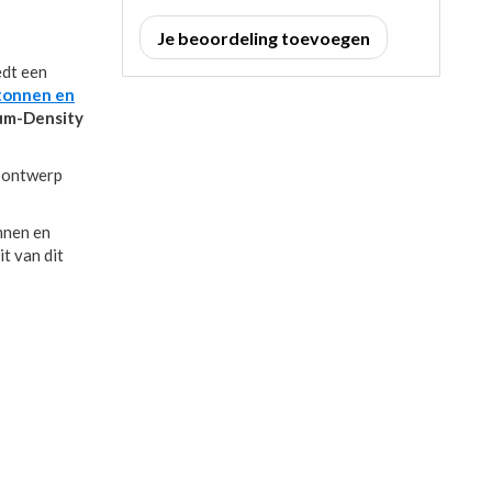
Je beoordeling toevoegen
edt een
tonnen en
m-Density
t ontwerp
nnen en
t van dit