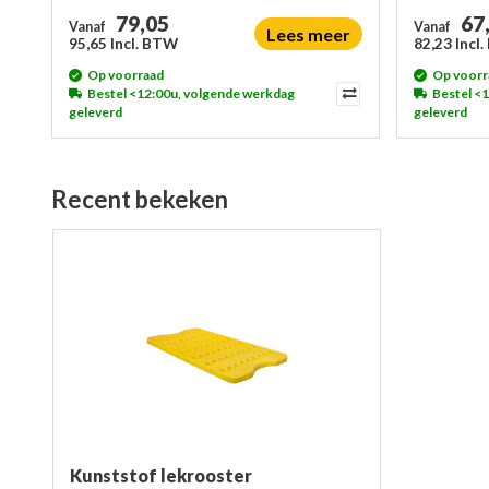
79,05
67
Vanaf
Vanaf
Lees meer
95,65 Incl. BTW
82,23 Incl
Op voorraad
Op voorr
Bestel <12:00u, volgende werkdag
Bestel <
geleverd
geleverd
Recent bekeken
Kunststof lekrooster