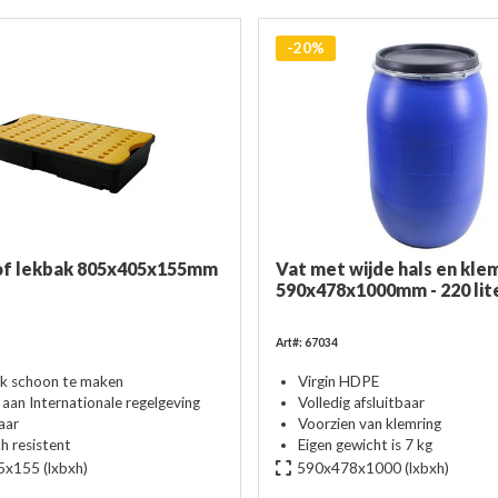
-20%
of lekbak 805x405x155mm
Vat met wijde hals en kle
590x478x1000mm - 220 lit
Art#: 67034
jk schoon te maken
Virgin HDPE
aan Internationale regelgeving
Volledig afsluitbaar
aar
Voorzien van klemring
h resistent
Eigen gewicht is 7 kg
5x155
(lxbxh)
590x478x1000
(lxbxh)