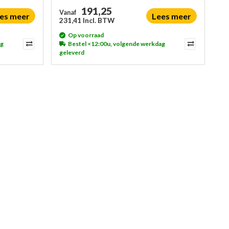
191,25
Vanaf
es meer
Lees meer
231,41 Incl. BTW
Op voorraad
ag
Bestel <12:00u, volgende werkdag
geleverd