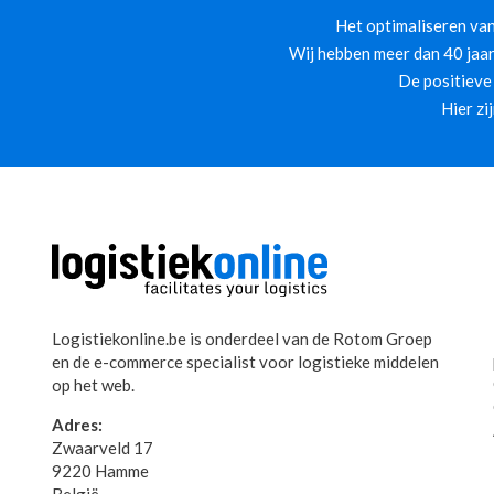
Het optimaliseren van
Wij hebben meer dan 40 jaar
De positieve
Hier zi
Logistiekonline.be is onderdeel van de Rotom Groep
en de e-commerce specialist voor logistieke middelen
op het web.
Adres:
Zwaarveld 17
9220 Hamme
België