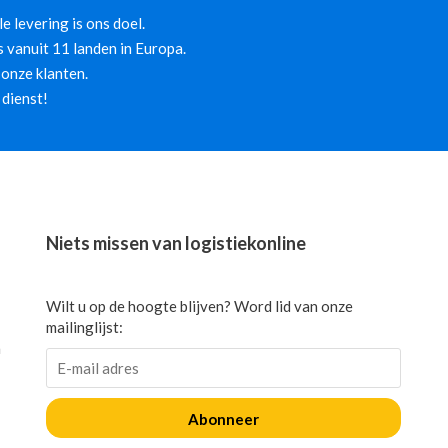
 levering is ons doel.
 vanuit 11 landen in Europa.
onze klanten.
 dienst!
Niets missen van logistiekonline
Wilt u op de hoogte blijven? Word lid van onze
mailinglijst:
n
Abonneer