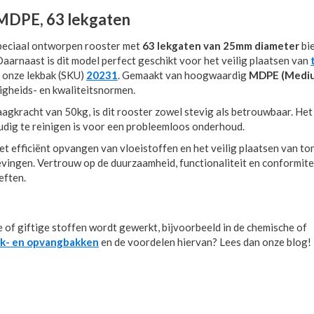
MDPE, 63 lekgaten
speciaal ontworpen rooster met
63 lekgaten van 25mm diameter
bi
aarnaast is dit model perfect geschikt voor het veilig plaatsen van
t onze lekbak (SKU)
20231
. Gemaakt van hoogwaardig
MDPE (Mediu
ligheids- en kwaliteitsnormen.
agkracht van 50kg, is dit rooster zowel stevig als betrouwbaar. He
voudig te reinigen is voor een probleemloos onderhoud.
t efficiënt opvangen van vloeistoffen en het veilig plaatsen van to
vingen. Vertrouw op de duurzaamheid, functionaliteit en conformitei
eften.
e of giftige stoffen wordt gewerkt, bijvoorbeeld in de chemische of
ek- en opvangbakken
en de voordelen hiervan? Lees dan onze blog!