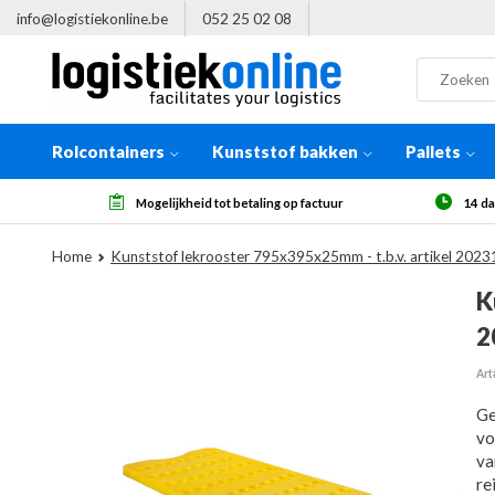
info@logistiekonline.be
052 25 02 08
Rolcontainers
Kunststof bakken
Pallets
leverd
Mogelijkheid tot betaling op factuur
14 da
Home
Kunststof lekrooster 795x395x25mm - t.b.v. artikel 2023
K
2
Art
Ge
vo
va
re