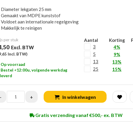
Diameter lekgaten 25 mm
Gemaakt van MDPE kunststof
Voldoet aan internationale regelgeving
Makkelijk te reinigen
js per stuk
Aantal
Korting
P
4,50
3
4%
Excl. BTW
5
9,65
Incl. BTW)
9%
13
13%
Op voorraad
25
15%
Bestel <12:00u, volgende werkdag
leverd
-
+
In winkelwagen
Gratis verzending vanaf €500,- ex. BTW