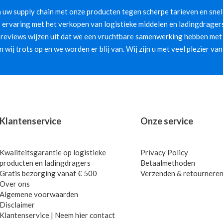
 uw supply chain met onze producten tegen scherpe tarieven en snelle
 ervaring met het verkopen van logistieke middelen en ladingdragers
 reviews wijzen uit dat we een vruchtbare samenwerking hebben met 
jn wij trots op en we worden er blij van. Wij zijn u met veel plezier van
Klantenservice
Onze service
Kwaliteitsgarantie op logistieke
Privacy Policy
producten en ladingdragers
Betaalmethoden
Gratis bezorging vanaf € 500
Verzenden & retournere
Over ons
Algemene voorwaarden
Disclaimer
Klantenservice | Neem hier contact