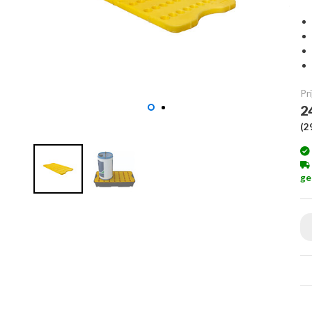
Pri
2
(
2
ge