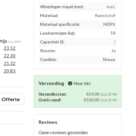
Afmetingen stapel (mm):
n.v.t.
Materiaal:
Kunststof
Materiaal specificatie:
MDPE
Laadvermogen (kg):
50
rijs
Capaciteit (l):
/
Excl. BTW
23,52
Rooster:
Ja
22,30
Conditie:
Nieuw
21,32
20,83
Verzending
Meer info
Verzendkosten:
€59,00
Excl. BTW
Offerte
Gratis vanaf:
€500,00
Excl. BTW
Reviews
Geen reviews gevonden